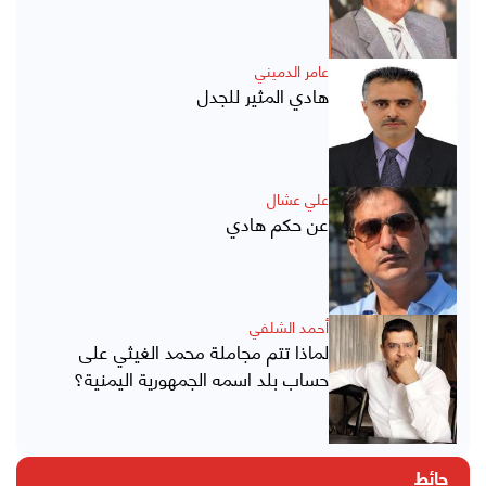
عامر الدميني
هادي المثير للجدل
علي عشال
عن حكم هادي
أحمد الشلفي
لماذا تتم مجاملة محمد الغيثي على
حساب بلد اسمه الجمهورية اليمنية؟
حائط