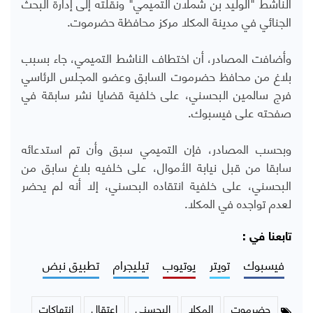
الناشط "الوليد بن شملان التميمي" ونقلته إلى إدارة البحث
الجنائي في مدينة المكلا مركز محافظة حضرموت.
وأضافت المصادر، أن اختطاف الناشط التميمي، جاء بسبب
بلاغ من محافظ حضرموت السابق وعضو المجلس الرئاسي
فرج سالمين البحسني، على خلفية قضايا نشر سابقة في
صفحته على فيسبوك.
وبحسب المصادر، فإن التميمي سبق وأن تم استدعائه
سابقا من قبل نيابة الأموال، على خلفيه بلاغ سابق من
البحسني، على خلفية انتقاده البحسني، إلا أنه لم يحضر
لعدم تواجده في المكلا.
تابعنا في :
فيسبوك
تويتر
يوتيوب
تيليجرام
تطبيق نبض
حضرموت
المكلا
البحسني
اعتقال
انتهاكات