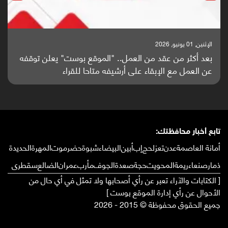
الإثنين, 25 مايو, 2026
باحثون من اليمن يدخلون سباق أبحاث ألزهايمر بدراسة
واعدة منشورة عالميا (ترجمة)
تابع أخبار محافظتك:
أمانة العاصمة
عدن
تعز
لحج
إب
أبين
البيضاء
شبوة
حضرموت
المهرة
الحديدة
ذمار
صنعاء
ريمة
المحويت
حجة
صعدة
الجوف
مأرب
عمران
الضالع
سقطرى
[ الكتابات والآراء تعبر عن رأي أصحابها ولا تمثل في أي حال من
الأحوال عن رأي إدارة الموقع بوست ]
جميع الحقوق محفوظة © 2015 - 2026