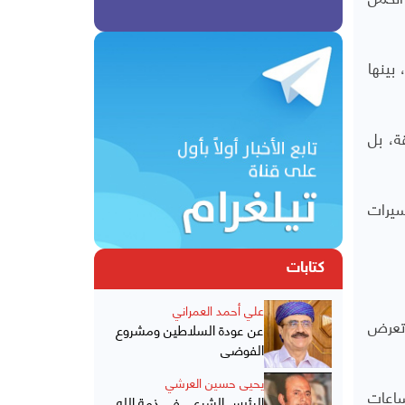
إهانات، بينها
ة، بل
سيرات
كتابات
علي أحمد العمراني
وتعرض
عن عودة السلاطين ومشروع
الفوضى
يحيى حسين العرشي
ى الساعات
الرئيس الشرعي في ذمة الله