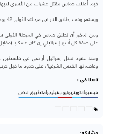
فيما أعلنت حماس مقتل عشرات من الأسرى لديها ف
ويستمر وقف إطلاق النار في مرحلته الأولى 42 يوما، يتم خلالها التفاوض لبدء مرحلة ثانية ثم ثالثة.
على صفة كل أسير إسرائيلي إن كان عسكريا (مقابل 50 أسيرا) أم "مدنيا" (مقابل 30 أسيرا
ومنذ عقود تحتل إسرائيل أراضي في فلسطين وس
وعاصمتها القدس الشرقية، على حدود ما قبل حرب 1967
تابعنا في :
فيسبوك
تويتر
يوتيوب
تيليجرام
تطبيق نبض
مشاركة: