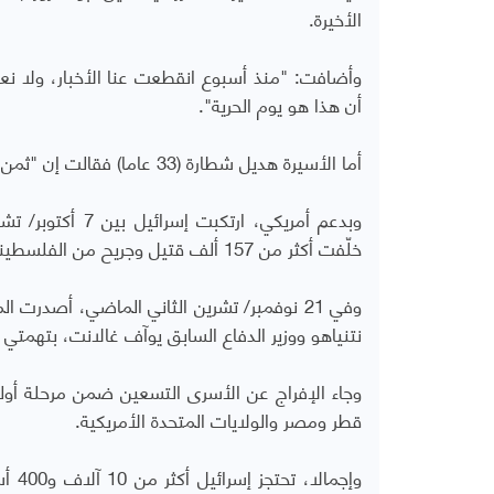
الأخيرة.
وأضافت: "منذ أسبوع انقطعت عنا الأخبار، ولا نع
أن هذا هو يوم الحرية".
أما الأسيرة هديل شطارة (33 عاما) فقالت إن "ثمن الحرية كان غاليا جدا، سُدد بدماء أهل غزة وبدمار منازلهم".
خلّفت أكثر من 157 ألف قتيل وجريح من الفلسطينيين، معظمهم أطفال ونساء، وما يزيد على 11 ألف مفقود.
وفي 21 نوفمبر/ تشرين الثاني الماضي، أصدرت 
نتنياهو ووزير الدفاع السابق يوآف غالانت، بتهمتي
وجاء الإفراج عن الأسرى التسعين ضمن مرحلة أو
قطر ومصر والولايات المتحدة الأمريكية.