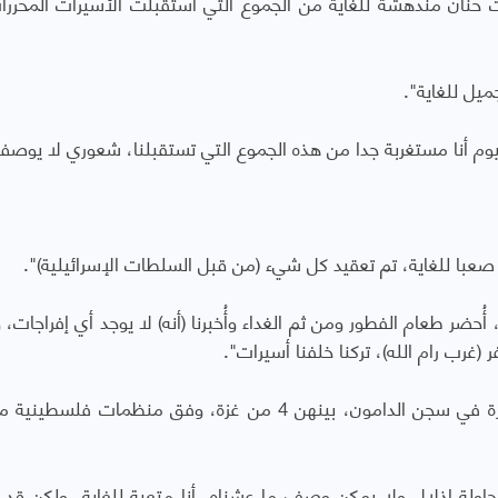
ت حنان مندهشة للغاية من الجموع التي استقبلت الأسيرات المحرر
يل للغاية".
يوم أنا مستغربة جدا من هذه الجموع التي تستقبلنا، شعوري لا يوصف
م صعبا للغاية، تم تعقيد كل شيء (من قبل السلطات الإسرائيلية)".
 أُحضر طعام الفطور ومن ثم الغداء وأُخبرنا (أنه) لا يوجد أي إفراجات،
(غرب رام الله)، تركنا خلفنا أسيرات".
وقبل الإفراج عن الـ69 أسيرة، كانت توجد 84 أسيرة في سجن الدامون، بينهن 4 من غزة، وفق منظمات 
ولة إذلال ولا يمكن وصف ما عشناه، أنا متعبة للغاية، ولكن قد 