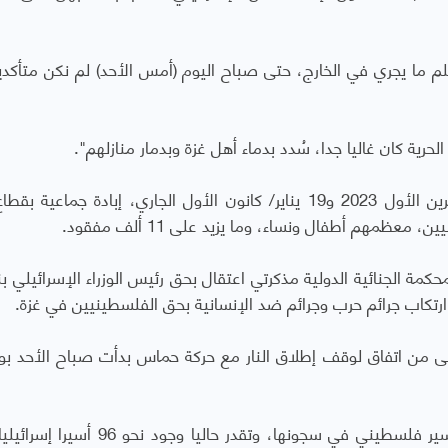
لم ما يجري في الخارج، حتى صباح اليوم (أمس الأحد) لم نكن متأكد
وبدعم أمريكي، ارتكبت إسرائيل بين 7 أكتوبر/ تشرين الأول 2023 و19 يناير/ كانون الأول الجاري، إبادة جماع
المحكمة الجنائية الدولية مذكرتي اعتقال بحق رئيس الوزراء الإسرائيلي ب
 ارتكاب جرائم حرب وجرائم ضد الإنسانية بحق الفلسطينيين في غزة.
لى من اتفاق لوقف إطلاق النار مع حركة حماس بدأت صباح الأحد ب
وإجمالا، تحتجز إسرائيل أكثر من 10 آلاف و400 أسير فلسطيني في سجونها، وتقدر حاليا 