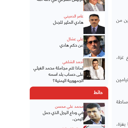
عامر الدميني
ين من
هادي المثير للجدل
علي عشال
عن حكم هادي
ية بقطاع غزة،
أحمد الشلفي
لماذا تتم مجاملة محمد الغيثي
على حساب بلد اسمه
نيامين
الجمهورية اليمنية؟
حائط
وساطة
محمد علي محسن
في وداع الرجل الذي حمل
اليمن..
وجود نحو 96 أسيرا إسرائيليا بغزة،