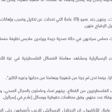
والتقى مراسل الأناضول حنان ضمن أسيرات أخريات، بينهن رغد عمرو (23 عاما) التي تحدثت عن تنكيل وضرب و
ل الإفراج عنهن.
لقت حماس سراحهن في حالة صحية جيدة ويرتدين ملابس نظيفة منمق
 الإسرائيلية ومشاهد معاملة الفصائل الفلسطينية في غزة للأ
، بينما نحن تم جرنا من شعورنا وبعضنا من حجابها وغيره الكثير".
اف الفلسطينيين من القطاع، بينهم نساء وعاملون بالمجال الصحي، 
لوفاة عدد منهم، وفق منظمات حقوقية ووسائل إعلام في إسرائيل.
يما قالت الأسيرة المحررة ياسمين أبو سرور (27 عاما)، للأناضول، إن الاحتلال الإسرائيلي تلاعب بأعصابهن حت