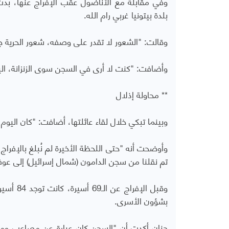
وفي مقابلة مع الأناضول عقب الإفراج عنها، بد
بلدة بيتونيا غربي رام الله.
وقالت: "الشعور لا تقدر على وصفه، شعور الحرية جم
وأضافت: "كنت لا أرى في السجن سوى الزنزانة، ال
** محاولة إذلال
وبينما تبكي خلال لقاء عائلتها، أضافت: "كان اليو
وأوضحت أنه "حتى اللحظة الأخيرة لم نُبلغ بالإفراج،
تم نقلنا من سجن الدامون (شمال إسرائيل) إلى عوفر 
بشؤون الأسرى.
حنان أكدت أن "السجن كان عبارة عن مصاعب ومحا