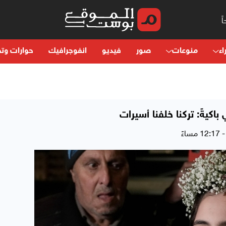
اء
منوعات
صور
فيديو
انفوجرافيك
حوارات وتح
اكيةً: تركنا خلفنا أسيرات