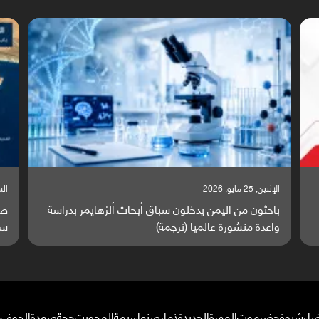
السبت, 23 مايو, 2026
الس
صراع دولي يتصاعد قرب اليمن والبحر الأحمر يتحول إلى
ت
ساحة مواجهة عالمية (ترجمة)
و
ضاء
شبوة
حضرموت
المهرة
الحديدة
ذمار
صنعاء
ريمة
المحويت
حجة
صعدة
الجوف
م