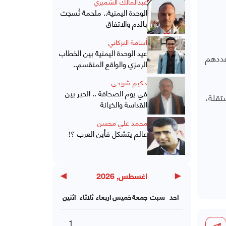
عبدالمالك الشميري
الوحدة اليمنية.. ملحمة نُسجت
بالدم والاتفاق
أسامة البركاني
عيد الوحدة اليمنية بين الخطاب
وقف عددهم
الرمزي والواقع المنقسم..
حكيم شريحي
في يوم الصحافة .. الحبر بين
تقلة،
القداسة والخيانة
محمد علي محسن
عالم يتشكل فأين العرب ؟!
▶
◀
اغسطس, 2026
احد
سبت
جمعة
خميس
اربعاء
ثلاثاء
اثنين
1