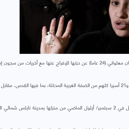
وهي تبكي، أعربت الأسيرة الفلسطينية المحررة حنان معلواني (24 عاما) عن حزنها للإفراج عنها مع أخريات من س
وليلة الأحد/ الاثنين، أفرجت إسرائيل عن 69 أسيرة و21 أسيرا كلهم من الضفة الغربية المحتلة، بما فيها القدس، م
وقبعت حنان في السجون منذ أن اعتقلتها إسرائيل في 2 سبتمبر/ أيلول الماضي من منزلها بمدينة نابلس شما