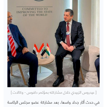
[ عيدروس الزبيدي خلال مشاركته بمؤتمر دافوس - وكالات ]
في حدث أثار جدلا واسعا، بعد مشاركة عضو مجلس الرئاسة