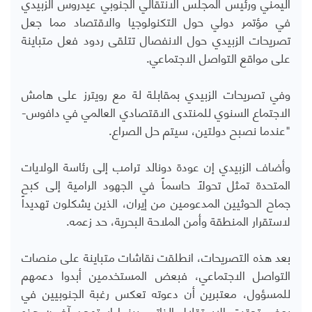
اليمني ورئيس المجلس الانتقالي الجنوبي عيدروس الزبيدي
في مؤتمر دولي حول التكنولوجيا والاقتصاد مما جعل
تصريحات الزبيدي حول الانفصال تتلقى ردود فعل متباينة
على مواقع التواصل الاجتماعي.
وفي تصريحات الزبيدي بمقابلة لة مع
رويترز
على هامش
الاجتماع السنوي للمنتدى الاقتصادي العالمي في دافوس-
"عندما نصبح دولتين، سيتم حل الصراع.
وأضاف الزبيدي إن عودة دونالد ترامب إلى رئاسة الولايات
المتحدة تمثل تحولاً حاسماً في الجهود الرامية إلى كبح
جماح الحوثيين المدعومين من إيران، الذين يشكلون تهديداً
لاستقرار المنطقة وأمن الملاحة البحرية، حد زعمه.
بعد هذه التصريحات، انطلقت نقاشات متباينة على منصات
التواصل الاجتماعي، فبعض المستخدمين أبدوا دعمهم
للمسؤول، معتبرين أن دعوته تعكس رغبة الجنوبيين في
بعض تحقيق الاستقلال الذاتي. بينما استهجن آخرون هذه