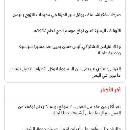
صرخات مُكبّلة.. ملف يوثّق سير الحياة في مخيمات النزوح باليمن
الأوقاف اليمنية تعلن نجاح موسم الحج لعام 1447هـ
وفاة القيادي الاشتراكي أنيس حسن يحيى بعد مسيرة سياسية
ووطنية حافلة
العرشي: هادي لا يعفى من المسؤولية وكل الأطراف تتحمل تبعات
ما جرى في اليمن
آخر الأخبار
بعد أكثر من عقد من العمل.. "الموقع بوست" يعلن توقفه عن
العمل مع الإبقاء على أرشيفه متاحا للقراء
قاليباف: لن نوافق على أي اتفاق قبل ضمان حقوق الشعب