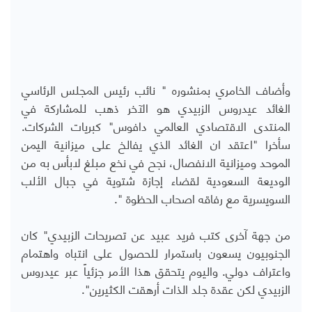
وأضاف الخامري بمنشوره " نائب رئيس المجلس الرئاسي
الغائد عيدروس الزبيدي هو الآخر ذهب للمشاركة في
المنتدى الاقتصادي العالمي دافوس" كبريات الشركات.
سأخرا "اعتقد ان الغائد الذي يفالخ على ميزانية اليمن
الموحد وميزانية الانفصال، نجح في نخع مبلغ لابأس به من
الوديعة السعودية لقضاء إجازة شتوية في جبال الألب
السويسرية مع رفاقه اصحاب الحظوة ".
من جهة آخرى كتب فريد
عبيد
عن تصريحات الزبيدي" كان
الجنوبيون يسعون باستمرار للحصول على انتباه واهتمام
واعتراف دولي. واليوم يتحقق هذا الأمر جزئياً عبر عيدروس
الزبيدي لكن عقدة جلد الذات أرهقت الكثيرين".