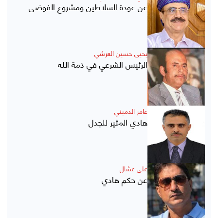
عن عودة السلاطين ومشروع الفوضى
يحيى حسين العرشي
الرئيس الشرعي في ذمة الله
عامر الدميني
هادي المثير للجدل
علي عشال
عن حكم هادي