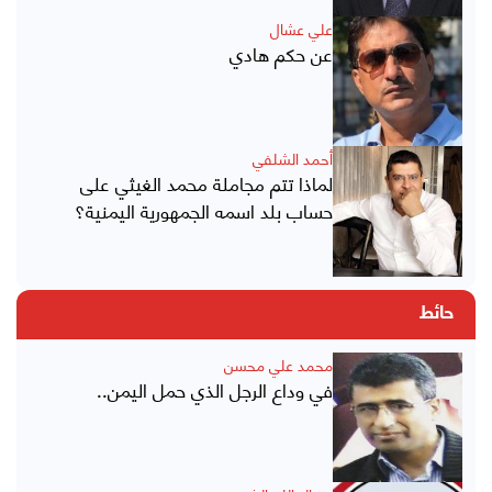
علي عشال
عن حكم هادي
أحمد الشلفي
لماذا تتم مجاملة محمد الغيثي على
حساب بلد اسمه الجمهورية اليمنية؟
حائط
محمد علي محسن
في وداع الرجل الذي حمل اليمن..