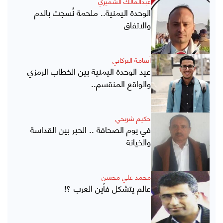
عبدالمالك الشميري
الوحدة اليمنية.. ملحمة نُسجت بالدم
والاتفاق
أسامة البركاني
عيد الوحدة اليمنية بين الخطاب الرمزي
والواقع المنقسم..
حكيم شريحي
في يوم الصحافة .. الحبر بين القداسة
والخيانة
محمد علي محسن
عالم يتشكل فأين العرب ؟!