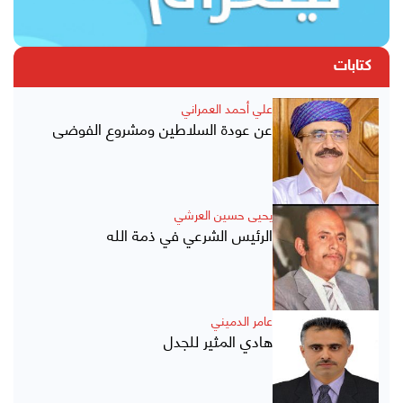
كتابات
علي أحمد العمراني
عن عودة السلاطين ومشروع الفوضى
يحيى حسين العرشي
الرئيس الشرعي في ذمة الله
عامر الدميني
هادي المثير للجدل