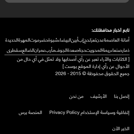
تابع أخبار محافظتك:
أمانة العاصمة
عدن
تعز
لحج
إب
أبين
البيضاء
شبوة
حضرموت
المهرة
الحديدة
ذمار
صنعاء
ريمة
المحويت
حجة
صعدة
الجوف
مأرب
عمران
الضالع
سقطرى
[ الكتابات والآراء تعبر عن رأي أصحابها ولا تمثل في أي حال من
الأحوال عن رأي إدارة الموقع بوست ]
جميع الحقوق محفوظة © 2015 - 2026
إتصل بنا
الأرشيف
من نحن
إتفاقية وسياسة الإستخدام Privacy Policy
المنصة برس
الخبر الآن