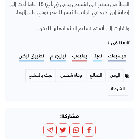
الخطأ من سلاح الي لشخص يدعى (ح،أ،ع) 18 عاما أدت إلى
إصابة إبن أخيه في الجانب الأيسر للصدر توفي على إثرها.
وأشارت إلى أنه تم تسليم الجثة لأهلها للدفن.
تابعنا في :
فيسبوك
تويتر
يوتيوب
تيليجرام
تطبيق نبض
اليمن
الضالع
وفاة شخص
عبث بالسلاح
الشرطة
مشاركة: