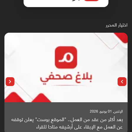
اختيار المحرر
الإثنين, 25 مايو, 2026
باحثون من اليمن يدخلون سباق أبحاث ألزهايمر بدراسة
واعدة منشورة عالميا (ترجمة)