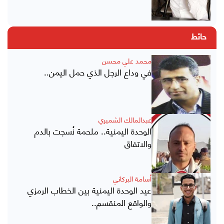
حائط
محمد علي محسن
في وداع الرجل الذي حمل اليمن..
عبدالمالك الشميري
الوحدة اليمنية.. ملحمة نُسجت بالدم
والاتفاق
أسامة البركاني
عيد الوحدة اليمنية بين الخطاب الرمزي
والواقع المنقسم..