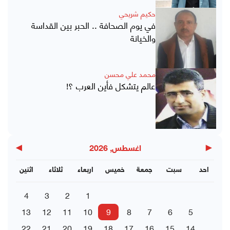
حكيم شريحي
في يوم الصحافة .. الحبر بين القداسة
والخيانة
محمد علي محسن
عالم يتشكل فأين العرب ؟!
▶
◀
اغسطس, 2026
احد
سبت
جمعة
خميس
اربعاء
ثلاثاء
اثنين
4
3
2
1
13
12
11
10
9
8
7
6
5
22
21
20
19
18
17
16
15
14