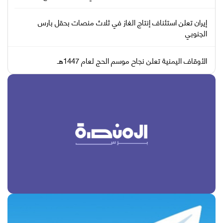
إيران تعلن استئناف إنتاج الغاز في ثلاث منصات بحقل بارس
الجنوبي
الأوقاف اليمنية تعلن نجاح موسم الحج لعام 1447هـ