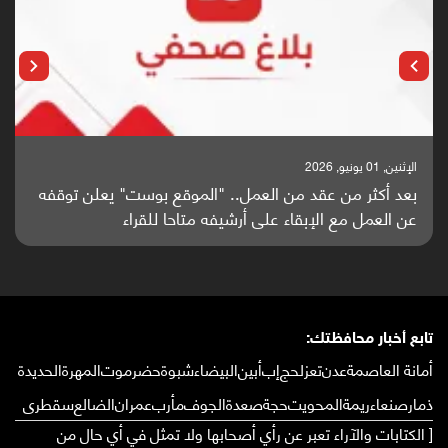
الإثنين, 25 مايو, 2026
باحثون من اليمن يدخلون سباق أبحاث ألزهايمر بدراسة
واعدة منشورة عالميا (ترجمة)
تابع أخبار محافظتك:
أمانة العاصمة
عدن
تعز
لحج
إب
أبين
البيضاء
شبوة
حضرموت
المهرة
الحديدة
ذمار
صنعاء
ريمة
المحويت
حجة
صعدة
الجوف
مأرب
عمران
الضالع
سقطرى
[ الكتابات والآراء تعبر عن رأي أصحابها ولا تمثل في أي حال من