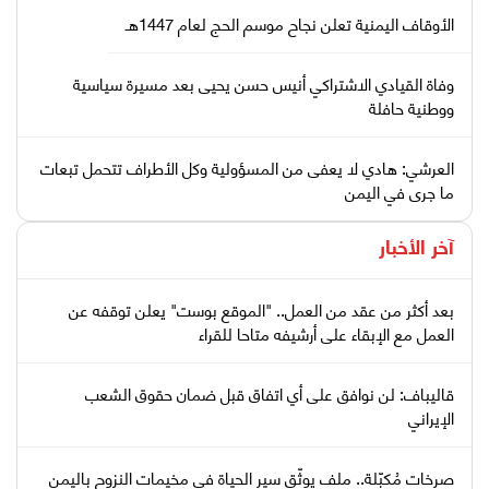
الأوقاف اليمنية تعلن نجاح موسم الحج لعام 1447هـ
وفاة القيادي الاشتراكي أنيس حسن يحيى بعد مسيرة سياسية
ووطنية حافلة
العرشي: هادي لا يعفى من المسؤولية وكل الأطراف تتحمل تبعات
ما جرى في اليمن
آخر الأخبار
بعد أكثر من عقد من العمل.. "الموقع بوست" يعلن توقفه عن
العمل مع الإبقاء على أرشيفه متاحا للقراء
قاليباف: لن نوافق على أي اتفاق قبل ضمان حقوق الشعب
الإيراني
صرخات مُكبّلة.. ملف يوثّق سير الحياة في مخيمات النزوح باليمن