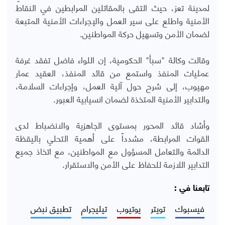
لمدينة تعز، حيث التقى بالمقاتلين المرابطين في النقاط
الأمنية واطلع على سير العمل والإجراءات الأمنية المتبعة
لضمان الأمن وتسهيل حركة المواطنين.
وقالت وكالة "سبأ" الحكومية، إن اللواء فاضل تفقد غرفة
عمليات المنفذ واستمع من قائد المنفذ، العقيد عمار
مهيوب، إلى شرح حول آلية العمل، وإجراءات السلامة،
والتدابير الأمنية المتخذة لضمان انسيابية العبور.
وأشاد قائد المحور بمستوى الجاهزية والانضباط لدى
القوات المرابطة، مشدداً على أهمية التحلي باليقظة
الدائمة والتعامل المسؤول مع المواطنين، مع اتخاذ جميع
التدابير اللازمة للحفاظ على الأمن والاستقرار.
تابعنا في :
فيسبوك
تويتر
يوتيوب
تيليجرام
تطبيق نبض