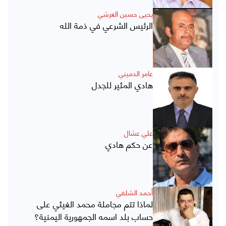
يحيى حسين العرشي
الرئيس الشرعي في ذمة الله
عامر الدميني
هادي المثير للجدل
علي عشال
عن حكم هادي
أحمد الشلفي
لماذا تتم مجاملة محمد الغيثي على
حساب بلد اسمه الجمهورية اليمنية؟