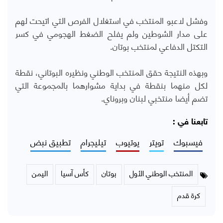
وفشل لاعبو المنتخب في استغلال الفرص التي اتيحت لهم
على مدار الشوطين ولم يفلح الضغط الهجومي في كسر
التكتل الدفاعي لمنتخب بوتان.
وبهذه النتيجة حقق المنتخب الوطني ونظيره البوتاني، نقطة
لكل منهما بنقطة في بداية مشوارهما بالمجموعة التي
تضم أيضا منتخبي لبنان وبروناي.
تابعنا في :
فيسبوك
تويتر
يوتيوب
تيليجرام
تطبيق نبض
المنتخب الوطني الأول
بوتان
كأس آسيا
اليمن
كرة قدم