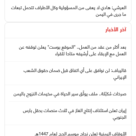
العرشي: هادي لا يعفى من المسؤولية وكل الأطراف تتحمل تبعات
ما جرى في اليمن
آخر الأخبار
بعد أكثر من عقد من العمل.. "الموقع بوست" يعلن توقفه عن
العمل مع الإبقاء على أرشيفه متاحا للقراء
قاليباف: لن نوافق على أي اتفاق قبل ضمان حقوق الشعب
الإيراني
صرخات مُكبّلة.. ملف يوثّق سير الحياة في مخيمات النزوح باليمن
إيران تعلن استئناف إنتاج الغاز في ثلاث منصات بحقل بارس
الجنوبي
الأوقاف اليمنية تعلن نجاح موسم الحج لعام 1447هـ