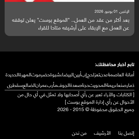
الإثنين, 25 مايو, 2026
باحثون من اليمن يدخلون سباق أبحاث ألزهايمر بدراسة
واعدة منشورة عالميا (ترجمة)
تابع أخبار محافظتك:
أمانة العاصمة
عدن
تعز
لحج
إب
أبين
البيضاء
شبوة
حضرموت
المهرة
الحديدة
ذمار
صنعاء
ريمة
المحويت
حجة
صعدة
الجوف
مأرب
عمران
الضالع
سقطرى
[ الكتابات والآراء تعبر عن رأي أصحابها ولا تمثل في أي حال من
الأحوال عن رأي إدارة الموقع بوست ]
جميع الحقوق محفوظة © 2015 - 2026
إتصل بنا
الأرشيف
من نحن