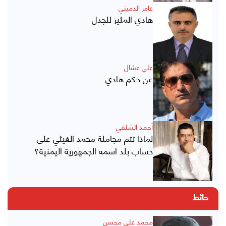
عامر الدميني
هادي المثير للجدل
علي عشال
عن حكم هادي
أحمد الشلفي
لماذا تتم مجاملة محمد الغيثي على
حساب بلد اسمه الجمهورية اليمنية؟
حائط
محمد علي محسن