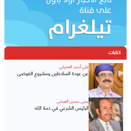
كتابات
علي أحمد العمراني
عن عودة السلاطين ومشروع الفوضى
يحيى حسين العرشي
الرئيس الشرعي في ذمة الله