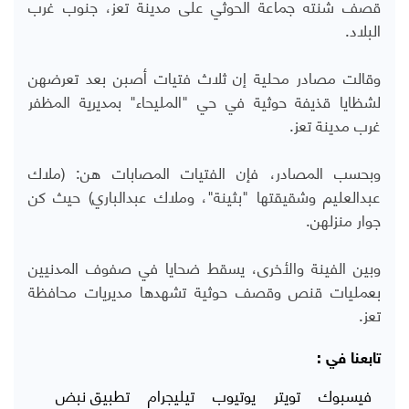
قصف شنته جماعة الحوثي على مدينة تعز، جنوب غرب
البلاد.
وقالت مصادر محلية إن ثلاث فتيات أصبن بعد تعرضهن
لشظايا قذيفة حوثية في حي "المليحاء" بمديرية المظفر
غرب مدينة تعز.
وبحسب المصادر، فإن الفتيات المصابات هن: (ملاك
عبدالعليم وشقيقتها "بثينة"، وملاك عبدالباري) حيث كن
جوار منزلهن.
وبين الفينة والأخرى، يسقط ضحايا في صفوف المدنيين
بعمليات قنص وقصف حوثية تشهدها مديريات محافظة
تعز.
تابعنا في :
فيسبوك
تويتر
يوتيوب
تيليجرام
تطبيق نبض