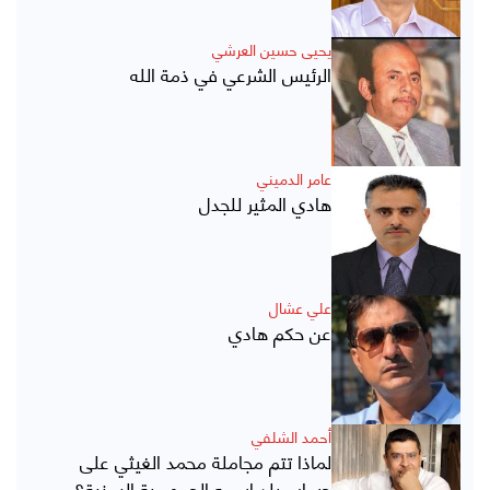
يحيى حسين العرشي
الرئيس الشرعي في ذمة الله
عامر الدميني
هادي المثير للجدل
علي عشال
عن حكم هادي
أحمد الشلفي
لماذا تتم مجاملة محمد الغيثي على
حساب بلد اسمه الجمهورية اليمنية؟