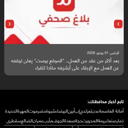
الإثنين, 25 مايو, 2026
باحثون من اليمن يدخلون سباق أبحاث ألزهايمر بدراسة
واعدة منشورة عالميا (ترجمة)
تابع أخبار محافظتك:
أمانة العاصمة
عدن
تعز
لحج
إب
أبين
البيضاء
شبوة
حضرموت
المهرة
الحديدة
ذمار
صنعاء
ريمة
المحويت
حجة
صعدة
الجوف
مأرب
عمران
الضالع
سقطرى