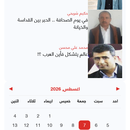
حكيم شريحي
في يوم الصحافة .. الحبر بين القداسة
والخيانة
محمد علي محسن
عالم يتشكل فأين العرب ؟!
▶
◀
اغسطس, 2026
احد
سبت
جمعة
خميس
اربعاء
ثلاثاء
اثنين
4
3
2
1
13
12
11
10
9
8
7
6
5