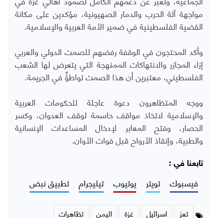
الجماعية، وتعبر عن دعمهم الكامل لصمود أهالي غزة في
مواجهة آلة الحرب والدمار الصهيونية، مؤكدين على مكانة
القضية الفلسطينية في ضمير الأمة العربية والإسلامية.
وأكد المحتجون في الوقفة رفضهم للصمت الدولي والعربي
إزاء المجازر والانتهاكات الممنهجة التي يتعرض لها الشعب
الفلسطيني، معتبرين أن هذا الصمت تواطؤٌ في الجريمة.
ووجه المتظاهرون دعوة عاجلة للحكومات العربية
والإسلامية لاتخاذ مواقف حاسمة لوقف العدوان، وكسر
الحصار، وفتح المعابر لإدخال المساعدات الإنسانية
والطبية، وإنقاذ الأرواح قبل فوات الأوان.
تابعنا في :
فيسبوك
تويتر
يوتيوب
تيليجرام
تطبيق نبض
تعز
اسرائيل
غزة
اليمن
تظاهرات