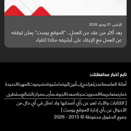
الإثنين, 25 مايو, 2026
باحثون من اليمن يدخلون سباق أبحاث ألزهايمر بدراسة
واعدة منشورة عالميا (ترجمة)
تابع أخبار محافظتك:
أمانة العاصمة
عدن
تعز
لحج
إب
أبين
البيضاء
شبوة
حضرموت
المهرة
الحديدة
ذمار
صنعاء
ريمة
المحويت
حجة
صعدة
الجوف
مأرب
عمران
الضالع
سقطرى
[ الكتابات والآراء تعبر عن رأي أصحابها ولا تمثل في أي حال من
الأحوال عن رأي إدارة الموقع بوست ]
جميع الحقوق محفوظة © 2015 - 2026