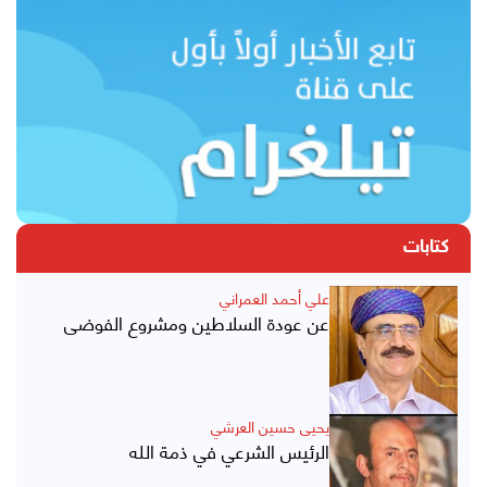
كتابات
علي أحمد العمراني
عن عودة السلاطين ومشروع الفوضى
يحيى حسين العرشي
الرئيس الشرعي في ذمة الله