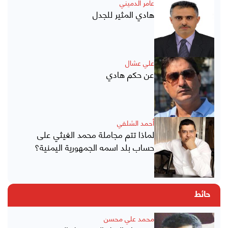
عامر الدميني
هادي المثير للجدل
علي عشال
عن حكم هادي
أحمد الشلفي
لماذا تتم مجاملة محمد الغيثي على
حساب بلد اسمه الجمهورية اليمنية؟
حائط
محمد علي محسن