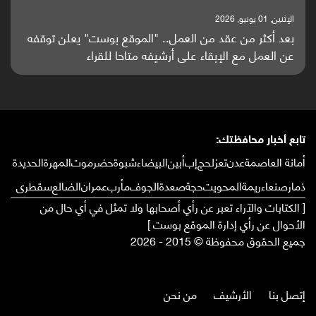
الإثنين, 25 مايو, 2026
باحثون من اليمن يدخلون سباق أبحاث ألزهايمر بدراسة
واعدة منشورة عالميا (ترجمة)
تابع أخبار محافظتك:
أمانة العاصمة
عدن
تعز
لحج
إب
أبين
البيضاء
شبوة
حضرموت
المهرة
الحديدة
ذمار
صنعاء
ريمة
المحويت
حجة
صعدة
الجوف
مأرب
عمران
الضالع
سقطرى
[ الكتابات والآراء تعبر عن رأي أصحابها ولا تمثل في أي حال من
الأحوال عن رأي إدارة الموقع بوست ]
جميع الحقوق محفوظة © 2015 - 2026
إتصل بنا
الأرشيف
من نحن