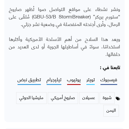
ونشر نشطاء على مواقع التواصل صوا تُظهر صاروخ
“ستورم بريكر” (
GBU-53/B StormBreaker
) مُلقًى على
الرمال، وتُرى أجنحته المنفصلة في وضعية نشر جزئي.
ويعد هذا السلاح من أهم الأسلحة الأمريكية وأكثرها
استخدامًا، سواءً في أساطيلها الجوية أو لدى العديد من
حلفائها.
تابعنا في :
فيسبوك
تويتر
يوتيوب
تيليجرام
تطبيق نبض
شبوة
عسيلان
صاروخ أمريكي
مليشيا الحوثي
اليمن