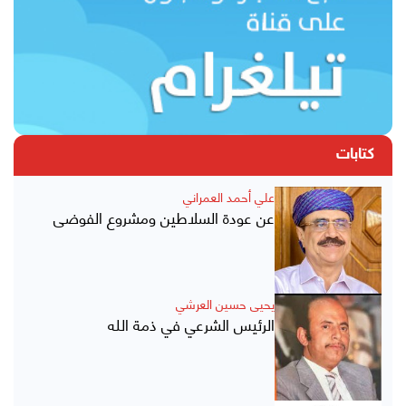
كتابات
علي أحمد العمراني
عن عودة السلاطين ومشروع الفوضى
يحيى حسين العرشي
الرئيس الشرعي في ذمة الله