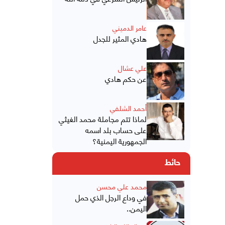
عامر الدميني
هادي المثير للجدل
علي عشال
عن حكم هادي
أحمد الشلفي
لماذا تتم مجاملة محمد الغيثي
على حساب بلد اسمه
الجمهورية اليمنية؟
حائط
محمد علي محسن
في وداع الرجل الذي حمل
اليمن..