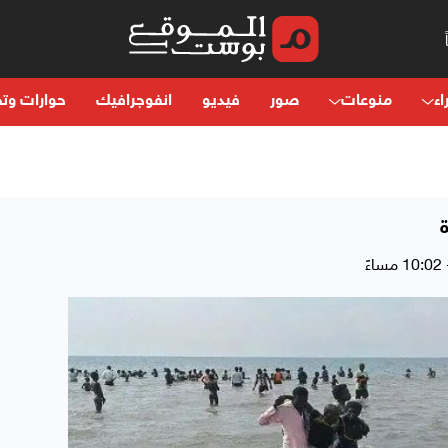
اء
منوعات
صور
فيديو
انفوجرافيك
حوارات وتح