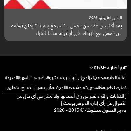
الإثنين, 25 مايو, 2026
باحثون من اليمن يدخلون سباق أبحاث ألزهايمر بدراسة
واعدة منشورة عالميا (ترجمة)
تابع أخبار محافظتك:
أمانة العاصمة
عدن
تعز
لحج
إب
أبين
البيضاء
شبوة
حضرموت
المهرة
الحديدة
ذمار
صنعاء
ريمة
المحويت
حجة
صعدة
الجوف
مأرب
عمران
الضالع
سقطرى
[ الكتابات والآراء تعبر عن رأي أصحابها ولا تمثل في أي حال من
الأحوال عن رأي إدارة الموقع بوست ]
جميع الحقوق محفوظة © 2015 - 2026