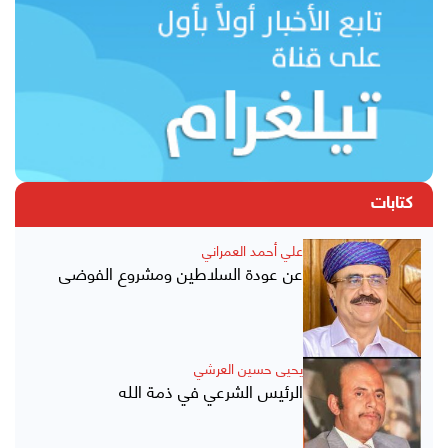
كتابات
علي أحمد العمراني
عن عودة السلاطين ومشروع الفوضى
يحيى حسين العرشي
الرئيس الشرعي في ذمة الله