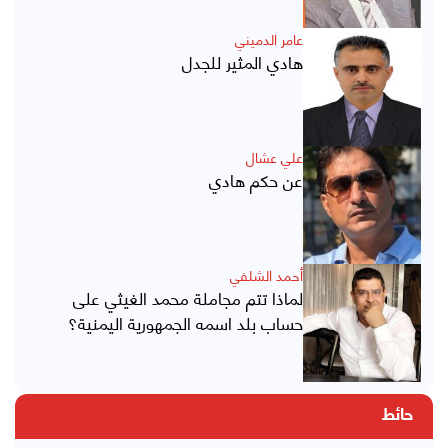
عامر الدميني
هادي المثير للجدل
علي عشال
عن حكم هادي
أحمد الشلفي
لماذا تتم مجاملة محمد الغيثي على
حساب بلد اسمه الجمهورية اليمنية؟
حائط