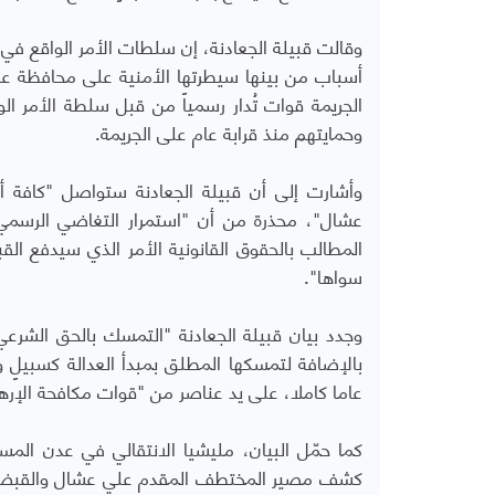
وقالت قبيلة الجعادنة، إن سلطات الأمر الواقع ف
أسباب من بينها سيطرتها الأمنية على محافظة ع
الجريمة قوات تُدار رسمياً من قبل سلطة الأمر ال
وحمايتهم منذ قرابة عام على الجريمة.
وأشارت إلى أن قبيلة الجعادنة ستواصل "كافة 
عشال"، محذرة من أن "استمرار التغاضي الرسمي ل
المطالب بالحقوق القانونية الأمر الذي سيدفع الق
سواها".
وجدد بيان قبيلة الجعادنة "التمسك بالحق الشر
بالإضافة لتمسكها المطلق بمبدأ العدالة كسبيلٍ 
عاما كاملا، على يد عناصر من "قوات مكافحة الإ
كما حمّل البيان، مليشيا الانتقالي في عدن الم
كشف مصير المختطف المقدم علي عشال والقبض على