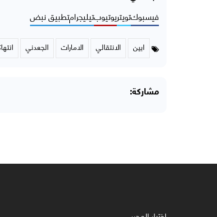
فيسبوك
تويتر
يوتيوب
تيليجرام
تطبيق نبض
ابين
الانتقالي
الامارات
الجعدني
انتها
مشاركة:
اختيار المحرر