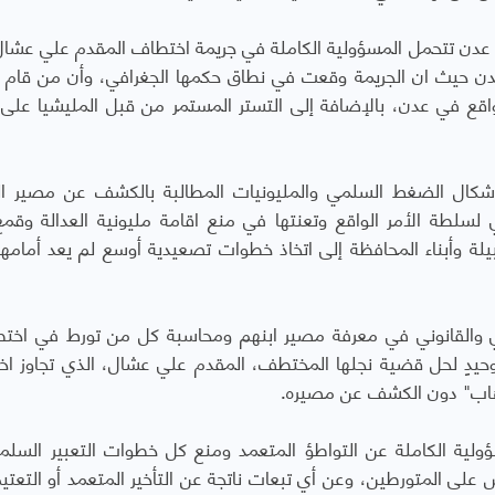
ي عدن تتحمل المسؤولية الكاملة في جريمة اختطاف المقدم علي عشال
دن حيث ان الجريمة وقعت في نطاق حكمها الجغرافي، وأن من قام ب
واقع في عدن، بالإضافة إلى التستر المستمر من قبل المليشيا على ا
أشكال الضغط السلمي والمليونيات المطالبة بالكشف عن مصير ا
سلطة الأمر الواقع وتعنتها في منع اقامة مليونية العدالة وقمع
بيلة وأبناء المحافظة إلى اتخاذ خطوات تصعيدية أوسع لم يعد أمامهم
عي والقانوني في معرفة مصير ابنهم ومحاسبة كل من تورط في اختط
وحيدٍ لحل قضية نجلها المختطف، المقدم علي عشال، الذي تجاوز اخ
رهاب" دون الكشف عن مصيره.
سؤولية الكاملة عن التواطؤ المتعمد ومنع كل خطوات التعبير السل
 المتورطين، وعن أي تبعات ناتجة عن التأخير المتعمد أو التعتي