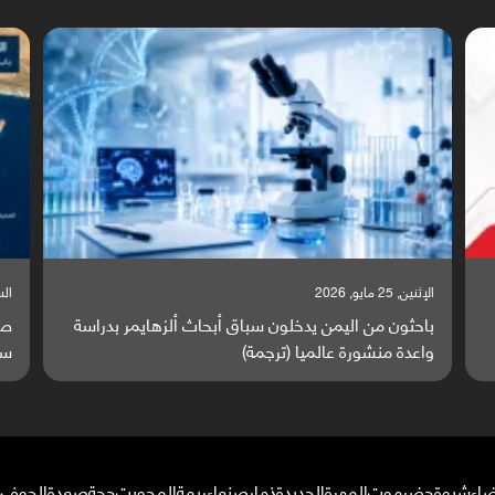
السبت, 23 مايو, 2026
السبت,
صراع دولي يتصاعد قرب اليمن والبحر الأحمر يتحول إلى
تق
ساحة مواجهة عالمية (ترجمة)
وا
ضاء
شبوة
حضرموت
المهرة
الحديدة
ذمار
صنعاء
ريمة
المحويت
حجة
صعدة
الجوف
م