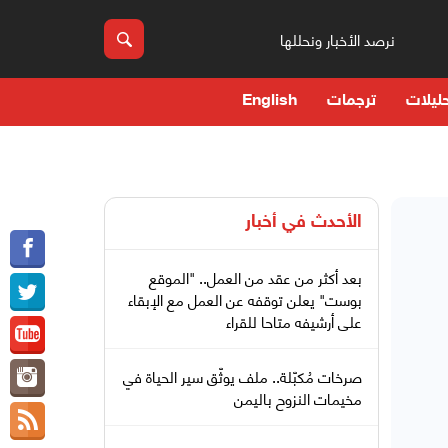
نرصد الأخبار ونحللها
ليلات
ترجمات
English
الأحدث في
أخبار
بعد أكثر من عقد من العمل.. "الموقع
بوست" يعلن توقفه عن العمل مع الإبقاء
على أرشيفه متاحا للقراء
صرخات مُكبّلة.. ملف يوثّق سير الحياة في
مخيمات النزوح باليمن