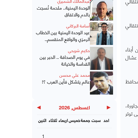
تقالي
عبدالمالك الشميري
الوحدة اليمنية.. ملحمة نُسجت
بالدم والاتفاق
تقالي
أسامة البركاني
عيد الوحدة اليمنية بين الخطاب
الرمزي والواقع المنقسم..
أبناء
حكيم شريحي
 عشال
في يوم الصحافة .. الحبر بين
القداسة والخيانة
محمد علي محسن
محافظ
عالم يتشكل فأين العرب ؟!
اورة،
▶
◀
اغسطس, 2026
 توتر
احد
سبت
جمعة
خميس
اربعاء
ثلاثاء
اثنين
1