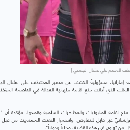
طف المقدم علي عشال الجعدني ]
ومة إماراتيا، مسؤوليةً الكشف عن مصير المختطف علي عشال الج
وقت الذي أدانت منع اقامة مليونية العدالة في العاصمة المؤقت
منع اقامة المليونيات والمظاهرات السلمية وقمعها، مؤكدة أن "ال
وإنسانيٌ غير قابلٍ للتفاوض. واستمرار التعنت المستميت من قبل
ل من تهاون في هذه القضية، محلياً ودولياً".