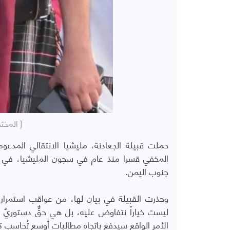
[ المخت
حملت قبيلة الجعادنة، مليشيا الانتقالي المدع
المخفي قسرا منذ عام في سجون المليشيا، في ال
جنوب اليمن.
وحذرت القبيلة في بيان لها، من عواقب استمرار 
ليست خياراً نتفاوض عليه، بل هي حقٌّ دستوريٌ 
الأمر الواقع سيدفع باتجاه مطالباتٍ أوسع تُحاسب ك