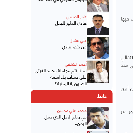
عامر الدميني
 فيها
هادي المثير للجدل
علي عشال
عن حكم هادي
تقالي
ي منذ
أحمد الشلفي
لماذا تتم مجاملة محمد الغيثي
على حساب بلد اسمه
الجمهورية اليمنية؟
 أبين
حائط
ر عبر
محمد علي محسن
في وداع الرجل الذي حمل
اليمن..