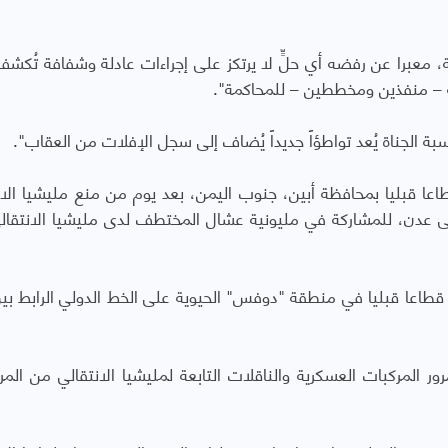
ة، معبرا عن رفضه أي حلٍّ لا يرتكز على إجراءات عادلة وشفافة تُكشف
رطة – منفذين ومخططين – للمحاكمة".
بة الجناة يُعد تواطؤاً جديداً يُضاف إلى سجل الإفلات من العقاب".
ا قبليا بمحافظة أبين، جنوب اليمن، بعد يوم من منع مليشيا الان
إلى عدن، للمشاركة في مليونية عشال المختطف لدى مليشيا الانتقال
 قطاعا قبليا في منطقة "دوفس" الحيوية على الخط الدولي الرابط بين
ور المركبات العسكرية والناقلات التابعة لمليشيا الانتقالي من المرو