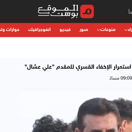
اء
منوعات
صور
فيديو
انفوجرافيك
حوارات وتح
ة استمرار الإخفاء القسري للمقدم "علي عشال"