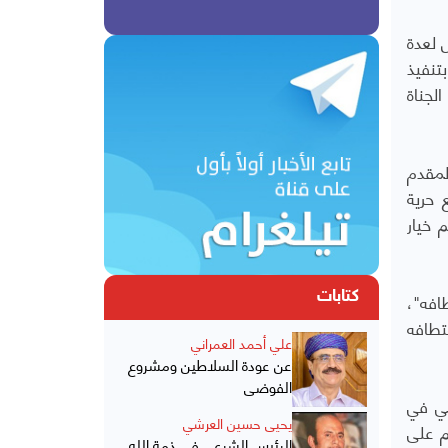
 لعدة
تنفيذ
لجناة
لمقدم
 حرية
 خيار
افه"،
كتابات
تطافه
علي أحمد العمراني
عن عودة السلاطين ومشروع
الفوضى
مي في
يحيى حسين العرشي
م على
الرئيس الشرعي في ذمة الله