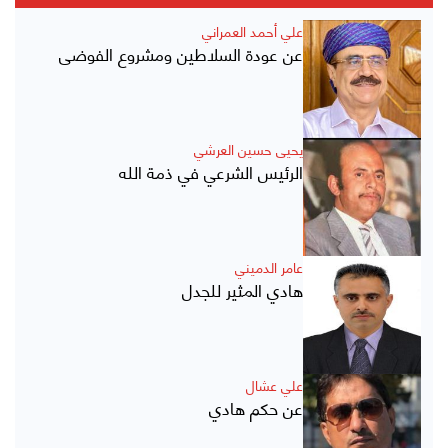
علي أحمد العمراني
عن عودة السلاطين ومشروع الفوضى
يحيى حسين العرشي
الرئيس الشرعي في ذمة الله
عامر الدميني
هادي المثير للجدل
علي عشال
عن حكم هادي