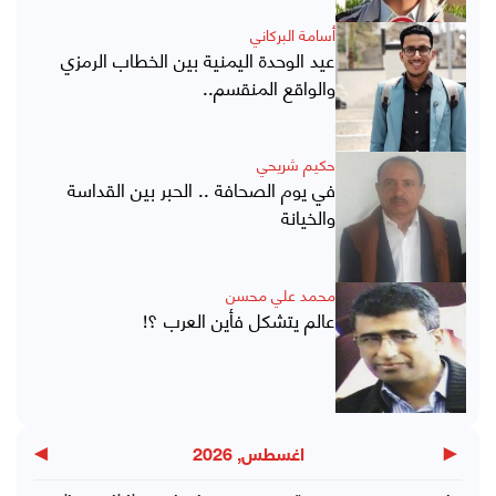
أسامة البركاني
عيد الوحدة اليمنية بين الخطاب الرمزي
والواقع المنقسم..
حكيم شريحي
في يوم الصحافة .. الحبر بين القداسة
والخيانة
محمد علي محسن
عالم يتشكل فأين العرب ؟!
▶
◀
اغسطس, 2026