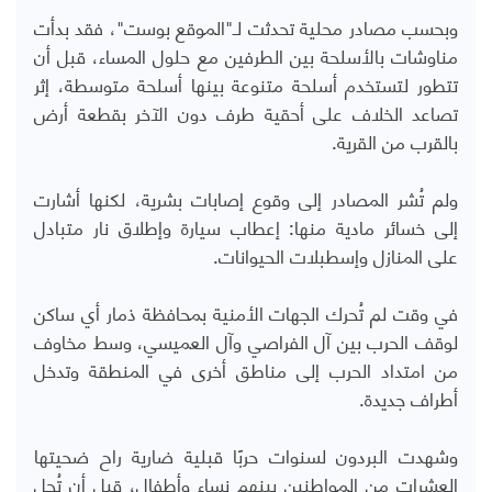
وبحسب مصادر محلية تحدثت لـ"الموقع بوست"، فقد بدأت
مناوشات بالأسلحة بين الطرفين مع حلول المساء، قبل أن
تتطور لتستخدم أسلحة متنوعة بينها أسلحة متوسطة، إثر
تصاعد الخلاف على أحقية طرف دون الآخر بقطعة أرض
بالقرب من القرية.
ولم تُشر المصادر إلى وقوع إصابات بشرية، لكنها أشارت
إلى خسائر مادية منها: إعطاب سيارة وإطلاق نار متبادل
على المنازل وإسطبلات الحيوانات.
في وقت لم تُحرك الجهات الأمنية بمحافظة ذمار أي ساكن
لوقف الحرب بين آل الفراصي وآل العميسي، وسط مخاوف
من امتداد الحرب إلى مناطق أخرى في المنطقة وتدخل
أطراف جديدة.
وشهدت البردون لسنوات حربًا قبلية ضارية راح ضحيتها
العشرات من المواطنين بينهم نساء وأطفال، قبل أن تُحل