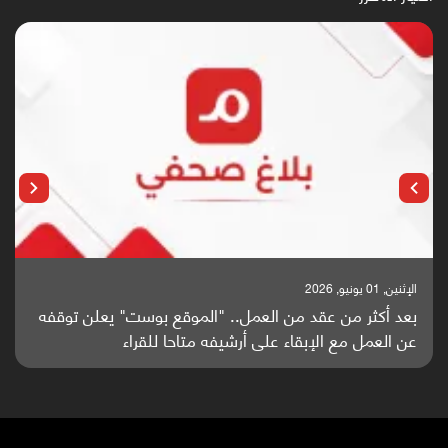
الإثنين, 25 مايو, 2026
باحثون من اليمن يدخلون سباق أبحاث ألزهايمر بدراسة
واعدة منشورة عالميا (ترجمة)