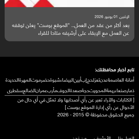
الإثنين, 25 مايو, 2026
باحثون من اليمن يدخلون سباق أبحاث ألزهايمر بدراسة
واعدة منشورة عالميا (ترجمة)
تابع أخبار محافظتك:
أمانة العاصمة
عدن
تعز
لحج
إب
أبين
البيضاء
شبوة
حضرموت
المهرة
الحديدة
ذمار
صنعاء
ريمة
المحويت
حجة
صعدة
الجوف
مأرب
عمران
الضالع
سقطرى
[ الكتابات والآراء تعبر عن رأي أصحابها ولا تمثل في أي حال من
الأحوال عن رأي إدارة الموقع بوست ]
جميع الحقوق محفوظة © 2015 - 2026
إتصل بنا
الأرشيف
من نحن