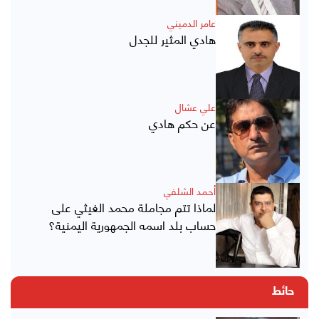
عامر الدميني
هادي المثير للجدل
علي عشال
عن حكم هادي
أحمد الشلفي
لماذا تتم مجاملة محمد الغيثي على
حساب بلد اسمه الجمهورية اليمنية؟
حائط