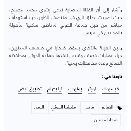
وأشار إلى أن الفتاة المصابة تدعى بشرى محمد مصلح،
حيث أصيبت بطلق ناري في منتصف الظهر، جراء استهداف
مباشر من قبل جماعة الحوثي لمناطق سكنية مأهولة
بالمدنيين في مريس.
وبين الفينة والأخرى يسقط ضحايا في صفوف المدنيين،
جراء عمليات قصف وقنص تنفذها جماعة الحوثي بمحافظة
الضالع وعدة محافظات يمنية.
تابعنا في :
فيسبوك
تويتر
يوتيوب
تيليجرام
تطبيق نبض
الضالع
مريس
مليشيا الحوثي
اليمن
ضحايا مدنيين