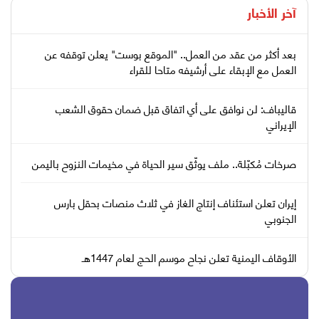
آخر الأخبار
بعد أكثر من عقد من العمل.. "الموقع بوست" يعلن توقفه عن
العمل مع الإبقاء على أرشيفه متاحا للقراء
قاليباف: لن نوافق على أي اتفاق قبل ضمان حقوق الشعب
الإيراني
صرخات مُكبّلة.. ملف يوثّق سير الحياة في مخيمات النزوح باليمن
إيران تعلن استئناف إنتاج الغاز في ثلاث منصات بحقل بارس
الجنوبي
الأوقاف اليمنية تعلن نجاح موسم الحج لعام 1447هـ