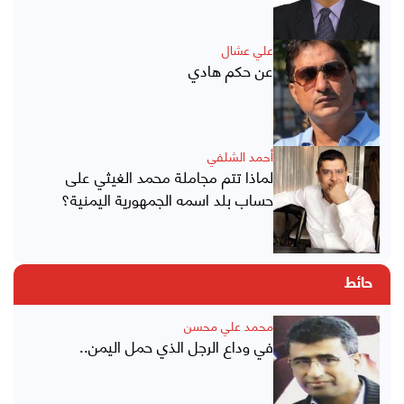
علي عشال
عن حكم هادي
أحمد الشلفي
لماذا تتم مجاملة محمد الغيثي على
حساب بلد اسمه الجمهورية اليمنية؟
حائط
محمد علي محسن
في وداع الرجل الذي حمل اليمن..