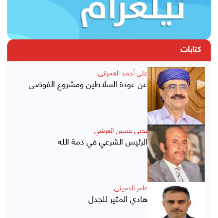
كتابات
علي أحمد العمراني
عن عودة السلاطين ومشروع الفوضى
يحيى حسين العرشي
الرئيس الشرعي في ذمة الله
عامر الدميني
هادي المثير للجدل