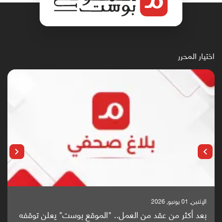
اختيار المحرر
الإثنين, 25 مايو, 2026
باحثون من اليمن يدخلون سباق أبحاث ألزهايمر بدراسة