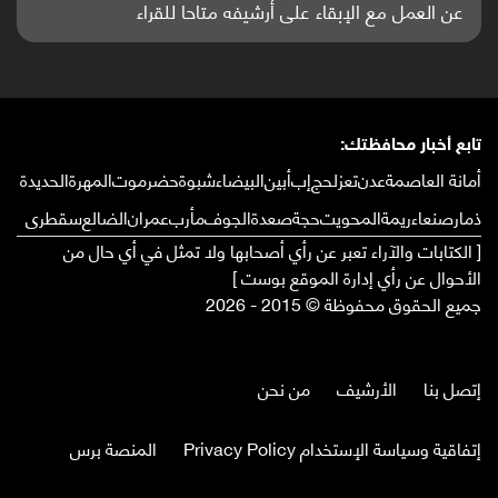
واعدة منشورة عالميا (ترجمة)
تابع أخبار محافظتك:
أمانة العاصمة
عدن
تعز
لحج
إب
أبين
البيضاء
شبوة
حضرموت
المهرة
الحديدة
ذمار
صنعاء
ريمة
المحويت
حجة
صعدة
الجوف
مأرب
عمران
الضالع
سقطرى
[ الكتابات والآراء تعبر عن رأي أصحابها ولا تمثل في أي حال من
الأحوال عن رأي إدارة الموقع بوست ]
جميع الحقوق محفوظة © 2015 - 2026
إتصل بنا
الأرشيف
من نحن
إتفاقية وسياسة الإستخدام Privacy Policy
المنصة برس