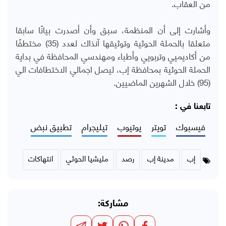
من العقاب.
وأشارت إلى أن المنظمة، سبق وأن أصدرت بيانًا سابقا
متعلقا بالحملة الحوثية وتوثيقها آنذاك لعدد (35) مختطفًا
من أكاديميي وتربويي وأطباء ومهندسي المحافظة في بداية
الحملة الحوثية بمحافظة إب، ليصل اجمالي الاختطافات الي
(95) خلال الشهرين الماضيين.
تابعنا في :
فيسبوك
تويتر
يوتيوب
تيليجرام
تطبيق نبض
إب
مدينة إب
رصد
مليشيا الحوثي
انتهاكات
مشاركة: