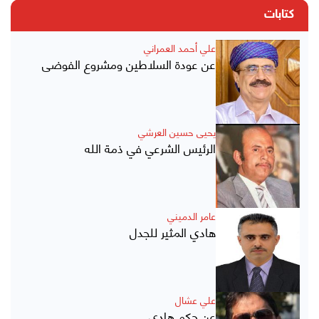
كتابات
علي أحمد العمراني
عن عودة السلاطين ومشروع الفوضى
يحيى حسين العرشي
الرئيس الشرعي في ذمة الله
عامر الدميني
هادي المثير للجدل
علي عشال
عن حكم هادي