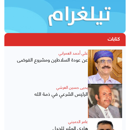
كتابات
علي أحمد العمراني
عن عودة السلاطين ومشروع الفوضى
يحيى حسين العرشي
الرئيس الشرعي في ذمة الله
عامر الدميني
هادي المثير للجدل