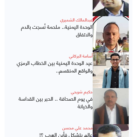
عبدالمالك الشميري
الوحدة اليمنية.. ملحمة نُسجت بالدم
والاتفاق
أسامة البركاني
عيد الوحدة اليمنية بين الخطاب الرمزي
والواقع المنقسم..
حكيم شريحي
في يوم الصحافة .. الحبر بين القداسة
والخيانة
محمد علي محسن
عالم يتشكل فأين العرب ؟!