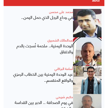
حائط
محمد علي محسن
في وداع الرجل الذي حمل اليمن..
عبدالمالك الشميري
الوحدة اليمنية.. ملحمة نُسجت بالدم
والاتفاق
أسامة البركاني
عيد الوحدة اليمنية بين الخطاب الرمزي
والواقع المنقسم..
حكيم شريحي
في يوم الصحافة .. الحبر بين القداسة
والخيانة