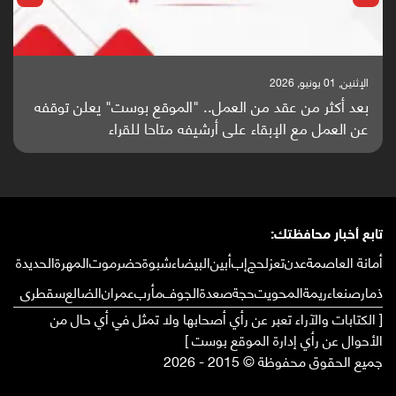
الإثنين, 25 مايو, 2026
باحثون من اليمن يدخلون سباق أبحاث ألزهايمر بدراسة
واعدة منشورة عالميا (ترجمة)
تابع أخبار محافظتك:
أمانة العاصمة
عدن
تعز
لحج
إب
أبين
البيضاء
شبوة
حضرموت
المهرة
الحديدة
ذمار
صنعاء
ريمة
المحويت
حجة
صعدة
الجوف
مأرب
عمران
الضالع
سقطرى
[ الكتابات والآراء تعبر عن رأي أصحابها ولا تمثل في أي حال من
الأحوال عن رأي إدارة الموقع بوست ]
جميع الحقوق محفوظة © 2015 - 2026