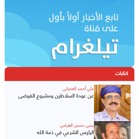
كتابات
علي أحمد العمراني
عن عودة السلاطين ومشروع الفوضى
يحيى حسين العرشي
الرئيس الشرعي في ذمة الله