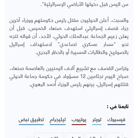
من اليمن قبل دخولها الأراضي الإسرائيلية".
والسبت، أعلن الحوثيون مقتل رئيس حكومتهم ووزراء آخرين
جراء قصف إسرائيلي استهدف صنعاء الخميس، قبل أن
يعلن زعيم الجماعة عبدالملك الحوثي، الأحد، أن قواته تتجه
نحو "مسار عسكري تصاعدي" لاستهداف إسرائيل
بالصواريخ والطائرات المسيرة أو بالحظر البحري.
وتزامن القصف مع ت
شييع آلاف اليمنيين بالعاصمة صنعاء،
صباح اليوم نجثامين 12 مسؤولا في حكومة جماعة الحوثي
قتلتهم إسرائيل، بينهم رئيس الوزراء أحمد الرهوي.
تابعنا في :
فيسبوك
تويتر
يوتيوب
تيليجرام
تطبيق نبض
اليمن
اسرائيل
الحوثي
طائرة مسيرة