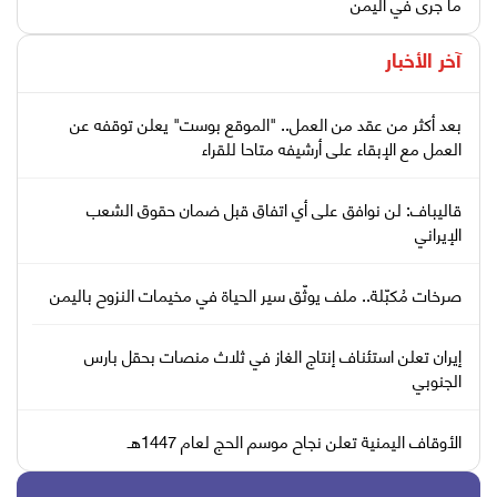
ما جرى في اليمن
آخر الأخبار
بعد أكثر من عقد من العمل.. "الموقع بوست" يعلن توقفه عن
العمل مع الإبقاء على أرشيفه متاحا للقراء
قاليباف: لن نوافق على أي اتفاق قبل ضمان حقوق الشعب
الإيراني
صرخات مُكبّلة.. ملف يوثّق سير الحياة في مخيمات النزوح باليمن
إيران تعلن استئناف إنتاج الغاز في ثلاث منصات بحقل بارس
الجنوبي
الأوقاف اليمنية تعلن نجاح موسم الحج لعام 1447هـ