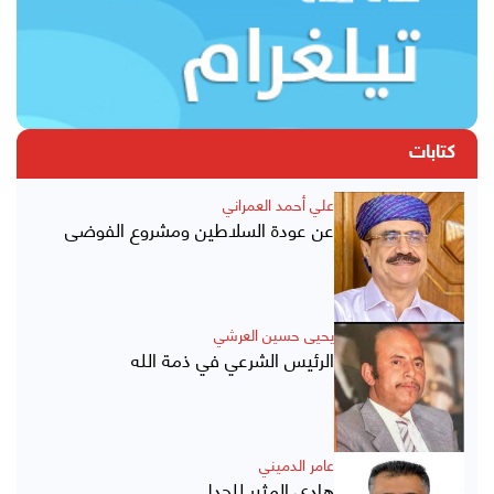
كتابات
علي أحمد العمراني
عن عودة السلاطين ومشروع الفوضى
يحيى حسين العرشي
الرئيس الشرعي في ذمة الله
عامر الدميني
هادي المثير للجدل