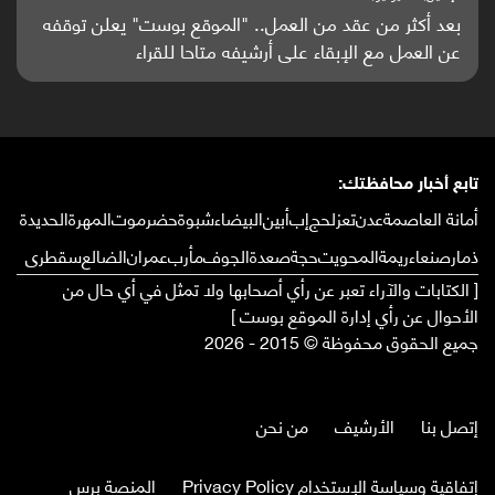
باحثون من اليمن يدخلون سباق أبحاث ألزهايمر بدراسة
واعدة منشورة عالميا (ترجمة)
تابع أخبار محافظتك:
أمانة العاصمة
عدن
تعز
لحج
إب
أبين
البيضاء
شبوة
حضرموت
المهرة
الحديدة
ذمار
صنعاء
ريمة
المحويت
حجة
صعدة
الجوف
مأرب
عمران
الضالع
سقطرى
[ الكتابات والآراء تعبر عن رأي أصحابها ولا تمثل في أي حال من
الأحوال عن رأي إدارة الموقع بوست ]
جميع الحقوق محفوظة © 2015 - 2026
إتصل بنا
الأرشيف
من نحن
إتفاقية وسياسة الإستخدام Privacy Policy
المنصة برس