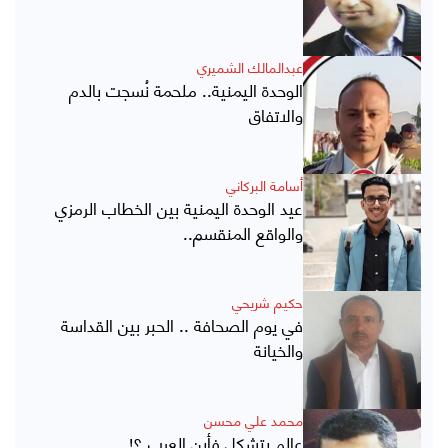
عبدالمالك الشميري
الوحدة اليمنية.. ملحمة نُسجت بالدم
والاتفاق
أسامة البركاني
عيد الوحدة اليمنية بين الخطاب الرمزي
والواقع المنقسم..
حكيم شريحي
في يوم الصحافة .. الحبر بين القداسة
والخيانة
محمد علي محسن
عالم يتشكل فأين العرب ؟!