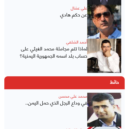
علي عشال
عن حكم هادي
أحمد الشلفي
لماذا تتم مجاملة محمد الغيثي على
حساب بلد اسمه الجمهورية اليمنية؟
حائط
محمد علي محسن
في وداع الرجل الذي حمل اليمن..