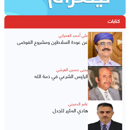
كتابات
علي أحمد العمراني
عن عودة السلاطين ومشروع الفوضى
يحيى حسين العرشي
الرئيس الشرعي في ذمة الله
عامر الدميني
هادي المثير للجدل