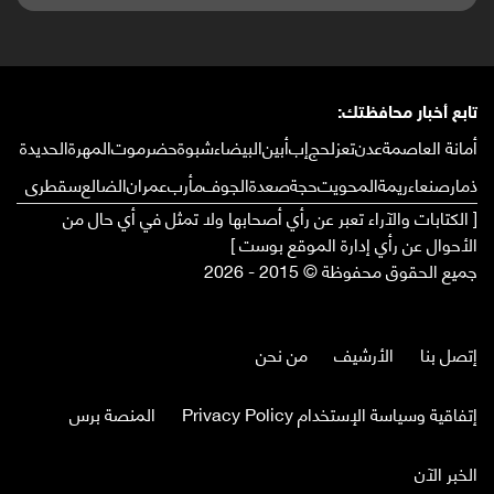
تابع أخبار محافظتك:
أمانة العاصمة
عدن
تعز
لحج
إب
أبين
البيضاء
شبوة
حضرموت
المهرة
الحديدة
ذمار
صنعاء
ريمة
المحويت
حجة
صعدة
الجوف
مأرب
عمران
الضالع
سقطرى
[ الكتابات والآراء تعبر عن رأي أصحابها ولا تمثل في أي حال من
الأحوال عن رأي إدارة الموقع بوست ]
جميع الحقوق محفوظة © 2015 - 2026
إتصل بنا
الأرشيف
من نحن
إتفاقية وسياسة الإستخدام Privacy Policy
المنصة برس
الخبر الآن