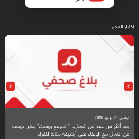
اختيار المحرر
الإثنين, 25 مايو, 2026
باحثون من اليمن يدخلون سباق أبحاث ألزهايمر بدراسة
واعدة منشورة عالميا (ترجمة)