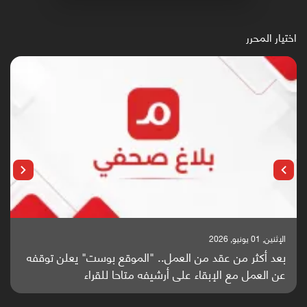
اختيار المحرر
الإثنين, 25 مايو, 2026
باحثون من اليمن يدخلون سباق أبحاث ألزهايمر بدراسة
واعدة منشورة عالميا (ترجمة)