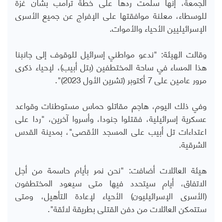
الجمعة، إنها سلمت ردها على خطة ترامب بشأن غزة
للوسطاء، معلنة موافقتها على الإفراج عن جميع الأسرى
الإسرائيليين الأحياء والأموات.
وقالت الهيئة: "ندعو مواطني إسرائيل للوقوف إلى جانبنا
هذا المساء في ساحة المختطفين (بتل أبيب)، لإحياء ذكرى
مرور عامين على 7 أكتوبر (تشرين الأول 2023)".
وفي ذلك اليوم، هاجم مقاتلو حماس مستوطنات وقواعد
عسكرية إسرائيلية، فقتلوا جنودا، وأسروا آخرين، "ردا على
اعتداءات تل أبيب على المسجد الأقصى"، بمدينة القدس
الشرقية.
هيئة العائلات أضافت: "نحن نمر بأيام حاسمة من أجل
الاتفاق، أيام سيتحدد فيها متى سيعود المختطفون
(الأسرى الإسرائيليون) الأحياء لإعادة التأهيل، ومتى
ستتمكن العائلات من دفن القتلى بطريقة لائقة".