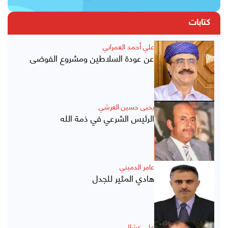
كتابات
علي أحمد العمراني
عن عودة السلاطين ومشروع الفوضى
يحيى حسين العرشي
الرئيس الشرعي في ذمة الله
عامر الدميني
هادي المثير للجدل
علي عشال