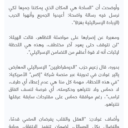
وأوضحت أن "الساحة هي المكان الذي يمكننا جميعا لكي
نرسل فيه رسالة واضحة: أعيدوا الجميع وأنهوا الحرب
(الإبادة الإسرائيلية بغزة)".
ومعبرة عن إصرارها على مواصلة التظاهر، قالت الهيئة:
"لن نتوقف حتى يعود آخر مختطف، وهذه هي اللحظة
لإثبات أنه لا قوة أعظم من التضامن الإسرائيلي".
بدوره، قال زعيم حزب "الديمقراطيين" الإسرائيلي المعارض
يائير غولان في تدوينة عبر منصة شركة "إكس" الأمريكية:
"في هذه اللحظة، مهمة كل منا هي عدم إعطاء أي طرف،
لا حماس ولا نتنياهو وحكومته، أي فرصة لنسف اتفاق
ترامب"، رغم موافقة حماس على مقترحات سابقة عرقلها
نتنياهو.
وأضاف غولان: "العقل والقلب يفرضان المضي قدمًا،
والنضال بكل الوسائل، لضمان تنفيذ الاتفاق، ورؤية