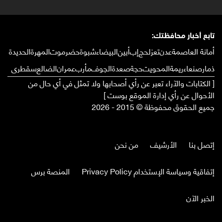
تابع أخبار محافظتك:
أمانة العاصمة
عدن
تعز
لحج
إب
أبين
البيضاء
شبوة
حضرموت
المهرة
الحديدة
ذمار
صنعاء
ريمة
المحويت
حجة
صعدة
الجوف
مأرب
عمران
الضالع
سقطرى
[ الكتابات والآراء تعبر عن رأي أصحابها ولا تمثل في أي حال من
الأحوال عن رأي إدارة الموقع بوست ]
جميع الحقوق محفوظة © 2015 - 2026
إتصل بنا
الأرشيف
من نحن
إتفاقية وسياسة الإستخدام Privacy Policy
المنصة برس
الخبر الآن