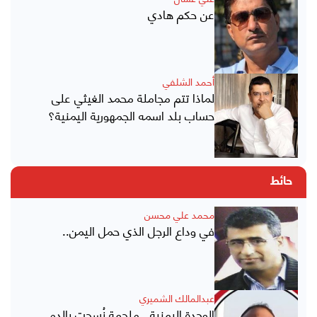
عن حكم هادي
أحمد الشلفي
لماذا تتم مجاملة محمد الغيثي على
حساب بلد اسمه الجمهورية اليمنية؟
حائط
محمد علي محسن
في وداع الرجل الذي حمل اليمن..
عبدالمالك الشميري
الوحدة اليمنية.. ملحمة نُسجت بالدم