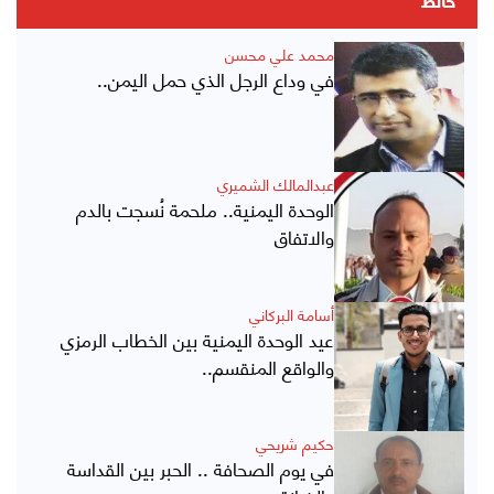
حائط
محمد علي محسن
في وداع الرجل الذي حمل اليمن..
عبدالمالك الشميري
الوحدة اليمنية.. ملحمة نُسجت بالدم
والاتفاق
أسامة البركاني
عيد الوحدة اليمنية بين الخطاب الرمزي
والواقع المنقسم..
حكيم شريحي
في يوم الصحافة .. الحبر بين القداسة