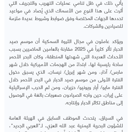
يأتي ذلك في ظل تنامي عمليات التهريب والتجريف التي
أثرت على هذا النوع من الأسماك الذي يُصاد في مواعيد
تحددها الجهات المختصة وفق ضوابط وشروط عديدة ملزمة
للصيادين والشركات.
ويؤكد عاملون في مجال الثروة السمكية أن موسم صيد
الحبار تأثر كثيراً في 2025 مقارنة بالعامين الماضيين بسبب
الأحداث العديدة التي شهدتها المنطقة، وكان البحر الأحمر
ساحة رئيسية لها، ابتداءً من الهجمات الأميركية خلال شهر
مارس/ آذار، ومن شهر إبريل/ نيسان، الذي يسبق دخول
الفترة الأولى من موسم صيد الحبار في البحر الأحمر خلال
الفترة مايو/ أيار ويونيو/ حزيران، ومن ثم الحرب الإسرائيلية
على إيران، حين واجه الصيادون صعوبات بالغة في الوصول
إلى مناطق تكاثر الحبار وإنتاجه.
في السياق، يتحدث الموظف السابق في الهيئة العامة
للشؤون البحرية اليمنية عبد الله العزي، لـ"العربي الجديد"،