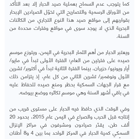
كما يتوجب عدم السماح بعملية صيد الحبار إلا بعد التأكد
من الأوراق الرسمية والتصاريح التي تخوّل الصيادين الإبحار
بقواربهم إلى مواقع صيد هذا النوع التجاري من الكائنات
البحرية الذي لا يوجد سوى في مواقع وفترات محددة من
السنة.
ويعتبر الحبار من أهم الثمار البحرية في اليمن، ويتوزع موسم
صيده على فترتين من العام؛ الفترة الأولى تبدأ في مايو/
أيار ويونيو/ حزيران، بينما الفترة الثانية تبدأ في أكتوبر/ تشرين
الأول ونوفمبر/ تشرين الثاني من كل عام، إذ يتزامن ذلك
مع قرار الجهات السمكية بحظر ومنع صيده للحفاظ عليه
في باقي أشهر السنة وهي موسم تكاثره ووضع بيوضه.
وفي الوقت الذي حافظ فيه الحبار على مستوى قريب من
إنتاجه قبل الحرب والصراع في اليمن عام 2015، بحدود 20
ألف طن، يقدّر صيادون ومشرفون في مراكز الإنزال
السمكي كمية الحبار في المركز الواحد بما بين 4 و8 أطنان