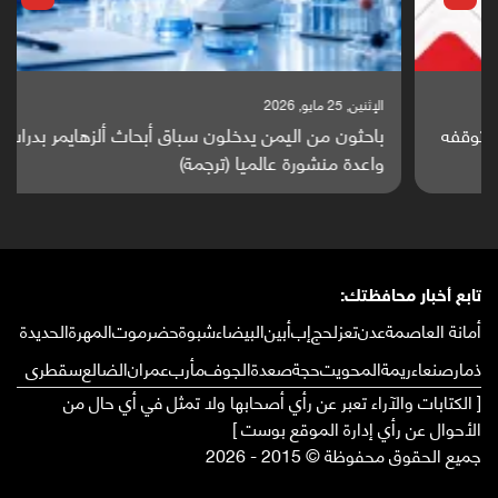
الإثنين, 25 مايو, 2026
باحثون من اليمن يدخلون سباق أبحاث ألزهايمر بدراسة
واعدة منشورة عالميا (ترجمة)
تابع أخبار محافظتك:
أمانة العاصمة
عدن
تعز
لحج
إب
أبين
البيضاء
شبوة
حضرموت
المهرة
الحديدة
ذمار
صنعاء
ريمة
المحويت
حجة
صعدة
الجوف
مأرب
عمران
الضالع
سقطرى
[ الكتابات والآراء تعبر عن رأي أصحابها ولا تمثل في أي حال من
الأحوال عن رأي إدارة الموقع بوست ]
جميع الحقوق محفوظة © 2015 - 2026