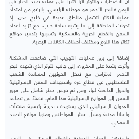
أن الاضطراب والتوتر أثّرا كثيراً على عملية صيد الحبار في
اليمن فالبحر الأحمر هو موطنه الرئيسي، بالرغم من امتداد
عملية التكاثر لتشمل مناطق عديدة في خليج عدن، إذ
تحولت المنطقة إلى ما يشبه ساحة حرب، مع تزايد أعداد
السفن والقطع الحربية والعسكرية وتسببها بتدمير مواقع
تكاثر هذا النوع ومختلف أصناف الكائنات البحرية.
إضافة إلى بروز عمليات التهريب التي ضاعفت المشكلة
وأثرت بشدة على المخزون، إلى جانب التوتر الذي شهده البحر
الأحمر المتزامن مع تدخل الحوثيين لمساندة الشعب
الفلسطيني في قطاع غزة واستهداف السفن الإسرائيلية
والدول الداعمة لها، ومن ثم فرض حظر شامل على مرور
السفن إلى الموانئ الإسرائيلية هذا العام، فضلاً عن تصاعد
العدوان الإسرائيلي الذي يستهدف بدرجة رئيسية منشآت
وأعياناً مدنية وسبل عيش المواطنين ومنها مواقع الصيد
السمكي.
واستبقت الجهات المعنية بالقطاع السمكي في اليمن