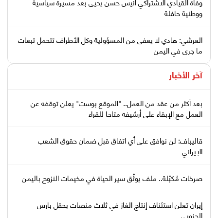
وفاة القيادي الاشتراكي أنيس حسن يحيى بعد مسيرة سياسية
ووطنية حافلة
العرشي: هادي لا يعفى من المسؤولية وكل الأطراف تتحمل تبعات
ما جرى في اليمن
آخر الأخبار
بعد أكثر من عقد من العمل.. "الموقع بوست" يعلن توقفه عن
العمل مع الإبقاء على أرشيفه متاحا للقراء
قاليباف: لن نوافق على أي اتفاق قبل ضمان حقوق الشعب
الإيراني
صرخات مُكبّلة.. ملف يوثّق سير الحياة في مخيمات النزوح باليمن
إيران تعلن استئناف إنتاج الغاز في ثلاث منصات بحقل بارس
الجنوبي