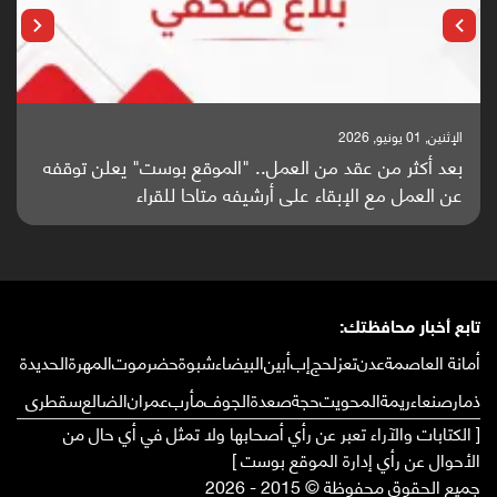
الإثنين, 25 مايو, 2026
باحثون من اليمن يدخلون سباق أبحاث ألزهايمر بدراسة
واعدة منشورة عالميا (ترجمة)
تابع أخبار محافظتك:
أمانة العاصمة
عدن
تعز
لحج
إب
أبين
البيضاء
شبوة
حضرموت
المهرة
الحديدة
ذمار
صنعاء
ريمة
المحويت
حجة
صعدة
الجوف
مأرب
عمران
الضالع
سقطرى
[ الكتابات والآراء تعبر عن رأي أصحابها ولا تمثل في أي حال من
الأحوال عن رأي إدارة الموقع بوست ]
جميع الحقوق محفوظة © 2015 - 2026