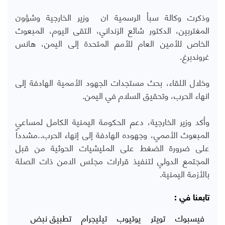
وذكرت وكالة سبأ الرسمية ان وزير الخارجية وشؤون
المغتربين، الدكتور شائع الزنداني، التقى اليوم، المبعوث
الخاص للأمين العام للأمم المتحدة إلى اليمن، هانس
غروندبرغ.
وخلال اللقاء، بحث مستجدات الجهود الأممية الهادفة إلى
انهاء الحرب، وتحقيق السلام في اليمن.
وأكد وزير الخارجية، دعم الحكومة اليمنية الكامل لمساعي
المبعوث الأممي، وجهوده الهادفة إلى إنهاء الحرب..مشدداً
على ضرورة الضغط على المليشيات الحوثية من قبل
المجتمع الدولي لتنفيذ قرارات مجلس الامن ذات الصلة
بالأزمة اليمنية.
تابعنا في :
فيسبوك
تويتر
يوتيوب
تيليجرام
تطبيق نبض