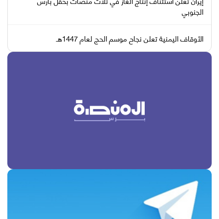
إيران تعلن استئناف إنتاج الغاز في ثلاث منصات بحقل بارس
الجنوبي
الأوقاف اليمنية تعلن نجاح موسم الحج لعام 1447هـ