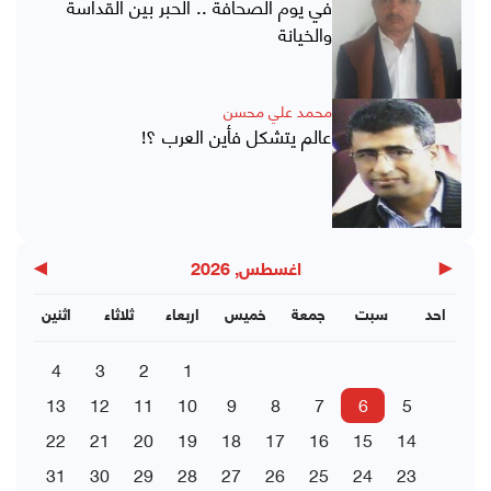
في يوم الصحافة .. الحبر بين القداسة
والخيانة
محمد علي محسن
عالم يتشكل فأين العرب ؟!
▶
◀
اغسطس, 2026
احد
سبت
جمعة
خميس
اربعاء
ثلاثاء
اثنين
4
3
2
1
13
12
11
10
9
8
7
6
5
22
21
20
19
18
17
16
15
14
31
30
29
28
27
26
25
24
23