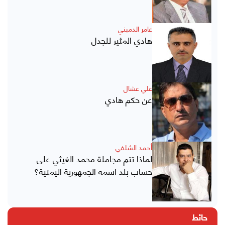
عامر الدميني
هادي المثير للجدل
علي عشال
عن حكم هادي
أحمد الشلفي
لماذا تتم مجاملة محمد الغيثي على
حساب بلد اسمه الجمهورية اليمنية؟
حائط