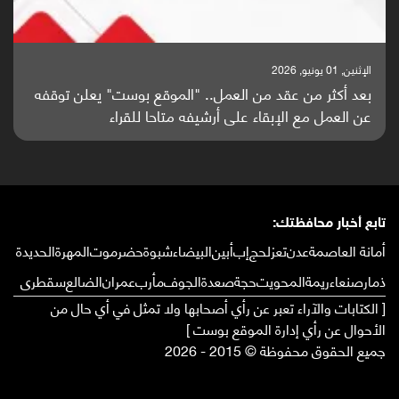
الإثنين, 25 مايو, 2026
باحثون من اليمن يدخلون سباق أبحاث ألزهايمر بدراسة
واعدة منشورة عالميا (ترجمة)
تابع أخبار محافظتك:
أمانة العاصمة
عدن
تعز
لحج
إب
أبين
البيضاء
شبوة
حضرموت
المهرة
الحديدة
ذمار
صنعاء
ريمة
المحويت
حجة
صعدة
الجوف
مأرب
عمران
الضالع
سقطرى
[ الكتابات والآراء تعبر عن رأي أصحابها ولا تمثل في أي حال من
الأحوال عن رأي إدارة الموقع بوست ]
جميع الحقوق محفوظة © 2015 - 2026