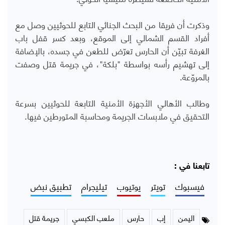
وذكرت أن فريقا من البحث الجنائي التابع للحوثيين وصل مع
أفراد القسم الشمالي إلى الموقع، وبعد كسر قفل باب
الغرفة تبيّن أن الحارس تعرّض للطعن في جسده، بالإضافة
إلى تهشيم رأسه بواسطة "بلكة"، في جريمة قتل وصفت
بالمروّعة.
وطالب الأهالي الأجهزة الأمنية التابعة للحوثيين بسرعة
التحقيق في ملابسات الجريمة ومحاسبة المتورطين فيها.
تابعنا في :
فيسبوك
تويتر
يوتيوب
تيليجرام
تطبيق نبض
اليمن
إب
حارس
ملعب الكبسي
جريمة قتل