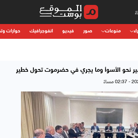
اء
منوعات
صور
فيديو
انفوجرافيك
حوارات وتح
سير نحو الأسوأ وما يجري في حضرموت تحول خطير