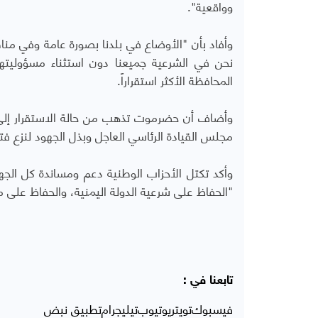
وواقعية".
وأفاد بأن "الأوضاع في بلدنا بصورة عامة وفي م
نحن في الشرعية جميعنا دون استثناء مسؤوليته
المحافظة الأكثر استقراراً.
وأضاف أن حضرموت تذهب من حالة الاستقرار إلى 
مجلس القيادة الرئاسي العاجل وبذل الجهود لنزع فتي
وأكد تكتل الأحزاب الوطنية دعم ومساندة كل الج
"الحفاظ على شرعية الدولة اليمنية، والحفاظ على م
تابعنا في :
فيسبوك
تويتر
يوتيوب
تيليجرام
تطبيق نبض