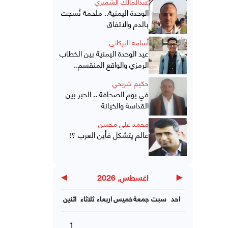
عبدالمالك الشميري
الوحدة اليمنية.. ملحمة نُسجت
بالدم والاتفاق
أسامة البركاني
عيد الوحدة اليمنية بين الخطاب
الرمزي والواقع المنقسم..
حكيم شريحي
في يوم الصحافة .. الحبر بين
القداسة والخيانة
محمد علي محسن
عالم يتشكل فأين العرب ؟!
▶
◀
اغسطس, 2026
احد
سبت
جمعة
خميس
اربعاء
ثلاثاء
اثنين
1