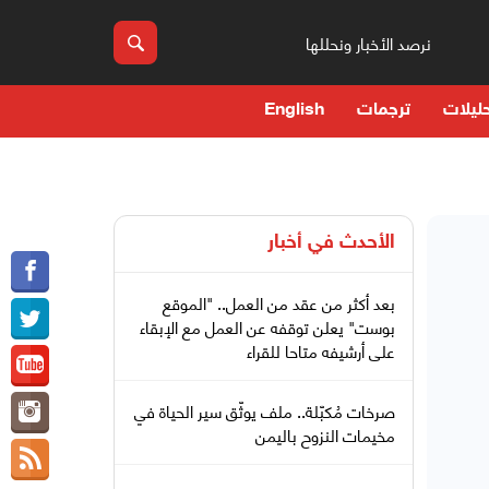
نرصد الأخبار ونحللها
ليلات
ترجمات
English
الأحدث في
أخبار
بعد أكثر من عقد من العمل.. "الموقع
بوست" يعلن توقفه عن العمل مع الإبقاء
على أرشيفه متاحا للقراء
صرخات مُكبّلة.. ملف يوثّق سير الحياة في
مخيمات النزوح باليمن