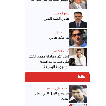
عامر الدميني
هادي المثير للجدل
علي عشال
عن حكم هادي
أحمد الشلفي
لماذا تتم مجاملة محمد الغيثي
على حساب بلد اسمه
الجمهورية اليمنية؟
حائط
محمد علي محسن
في وداع الرجل الذي حمل
اليمن..