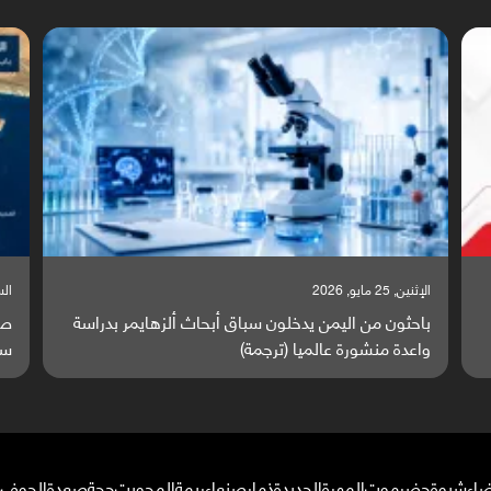
السبت, 23 مايو, 2026
السب
صراع دولي يتصاعد قرب اليمن والبحر الأحمر يتحول إلى
تق
ساحة مواجهة عالمية (ترجمة)
وا
ضاء
شبوة
حضرموت
المهرة
الحديدة
ذمار
صنعاء
ريمة
المحويت
حجة
صعدة
الجوف
م