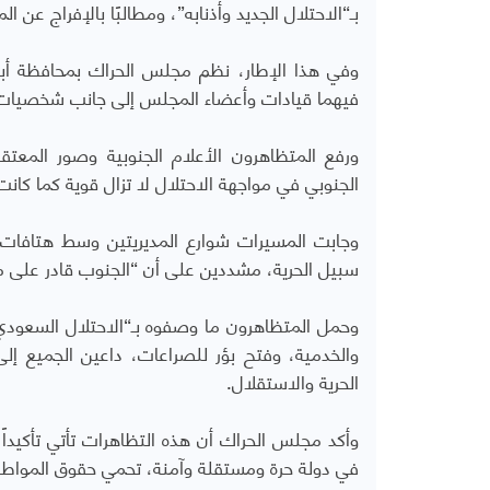
بـ“الاحتلال الجديد وأذنابه”، ومطالبًا بالإفراج عن
وفي هذا الإطار، نظم مجلس الحراك بمحافظة أبين
فيهما قيادات وأعضاء المجلس إلى جانب شخصيات ا
ورفع المتظاهرون الأعلام الجنوبية وصور المعتق
الجنوبي في مواجهة الاحتلال لا تزال قوية كما كان
وجابت المسيرات شوارع المديريتين وسط هتافات 
سبيل الحرية، مشددين على أن “الجنوب قادر على م
وحمل المتظاهرون ما وصفوه بـ“الاحتلال السعودي
والخدمية، وفتح بؤر للصراعات، داعين الجميع إلى
الحرية والاستقلال.
وأكد مجلس الحراك أن هذه التظاهرات تأتي تأكيدا
في دولة حرة ومستقلة وآمنة، تحمي حقوق المواطن