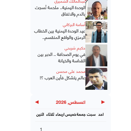
عبدالمالك الشميري
الوحدة اليمنية.. ملحمة نُسجت
بالدم والاتفاق
أسامة البركاني
عيد الوحدة اليمنية بين الخطاب
الرمزي والواقع المنقسم..
حكيم شريحي
في يوم الصحافة .. الحبر بين
القداسة والخيانة
محمد علي محسن
عالم يتشكل فأين العرب ؟!
▶
◀
اغسطس, 2026
احد
سبت
جمعة
خميس
اربعاء
ثلاثاء
اثنين
1