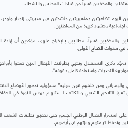
 المعتقلين والمخفيين قسراً من قيادات المجلس والنشطاء.
 اليوم تظاهرتين جماهيريتين حاشدتين في مديريتي زنجبار ولودر،
جتماعية وحشود كبيرة من المواطنين.
لين والمخفيين قسراً، مطالبين بالإفراج عنهم، مؤكدين أن إرادة 
ت في سنوات الكفاح الأولى.
تمجّد ذكرى الاستقلال وتحيي بطولات الأبطال الذين ضحوا بأرواح
واجهة التحديات واستعادة كامل حقوقه”.
 والإماراتي ومن خلفهم قوى دولية” مسؤولية تدهور الأوضاع الاقت
 تعزيز التلاحم الشعبي والتكاتف لاستلهام دروس الثورة في الحفا
ً على استمرار النضال الوطني الجسور حتى تحقيق تطلعات الشعب ال
ين وتحفظ كرامتهم وعزتهم في أرضهم.