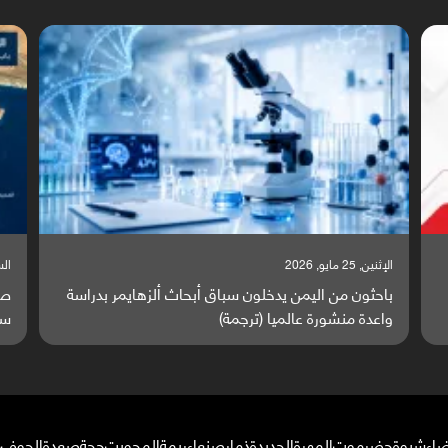
السبت, 23 مايو, 2026
السبت,
صراع دولي يتصاعد قرب اليمن والبحر الأحمر يتحول إلى
تق
ساحة مواجهة عالمية (ترجمة)
وا
ضاء
شبوة
حضرموت
المهرة
الحديدة
ذمار
صنعاء
ريمة
المحويت
حجة
صعدة
الجوف
م