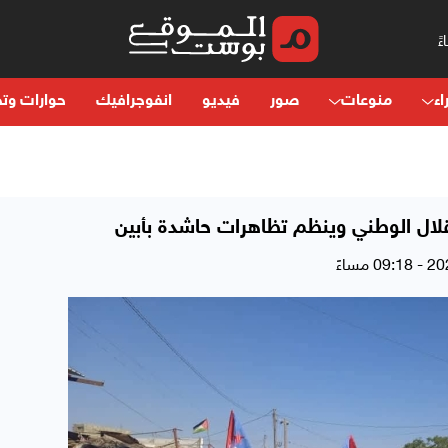
اء
منوعات
صور
فيديو
انفوجرافيك
حوارات وتح