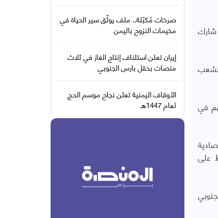
صرخات مُكبّلة.. ملف يوثّق سير الحياة في
 شارك
مخيمات النزوح باليمن
إيران تعلن استئناف إنتاج الغاز في ثلاث
الشعب
منصات بحقل بارس الجنوبي
الأوقاف اليمنية تعلن نجاح موسم الحج
لعام 1447هـ
هم في
صادية
ظ على
جنوبي