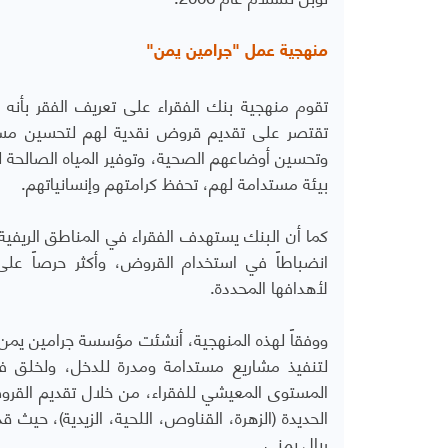
منهجية عمل "جرامين يمن"
تقوم منهجية بنك الفقراء على تعريف الفقر بأنه 
تقتصر على تقديم قروض نقدية لهم لتحسين مست
وتحسين أوضاعهم الصحية، وتوفير المياه الصالحة ل
بيئة مستدامة لهم، تحفظ كرامتهم وإنسانياتهم.
كما أن البنك يستهدف الفقراء في المناطق الريفية وا
انضباطاً في استخدام القروض، وأكثر حرصاً على ت
لأهدافها المحددة.
لتنفيذ مشاريع مستدامة ومدرة للدخل، ولخلق 
المستوى المعيشي للفقراء، من خلال تقديم القروض
الحديدة (الزهرة، القناوص، اللحية، الزيدية)، حي
ريال يمني.