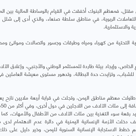
مقتل، فمعظم البنوك أخفقت في القيام بالوساطة المالية بين الم
 التعاملات الربوية، في مناطق سلطة صنعاء، والذي أدى إلى شلل ا
 والاستثمارية.
ية التحتية من كهرباء ومياه وطرقات وجسور واتصالات وموانئ ومط
الخاص، وإيجاد بيئة طاردة للمستثمر الوطني والأجنبي، وإغلاق الآل
 للشباب، وتزايدت حدة البطالة، وتدهور مستوى معيشة العاملين ف
 طاولت معظم مناطق اليمن، وتجلت في قرابة أربعة ملايين نازح ي
أوضاعاً 
ايد رقعة سوء التغذية بين مئات الآلاف من الأطفال والأمهات، كما
 دخلت الأزمة الإنسانية اليمنية في دائرة عدم الاهتمام لدى 
م خطط الاستجابة الإنسانية السنوية لليمن، وخير دليل على ذل