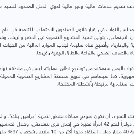
ؤسسة جرامين يمن في عام 2020، بهدف تقديم خدمات مالية وغير مالية لذوي الدخل المحدود لتنفي
لاجتماعي، يتولى تنفيذ المشاريع التنموية في الحضر والريف، وق
 والإدارية، وأصبح قناة سليمة لجذب الموارد المالية من الجهات ال
ه والصرف الصحي والزراعة والطرق الريفية وغيرها.
لفقراء باليمن سيمكنه من توسيع نطاق عملياته ليس في منطقة تهام
هورية، كما سيساهم في تنويع محفظة المشاريع التنموية الممولة 
 استثمارية مرتبطة بأنشطته المختلفة.
 الفقراء، أن تكون نموذج محاكاة متطور لتجربة "جرامين بنك"، والذ
عام 1976 بمشروع محدود وتقديم تمويل بمبلغ 27 دولاراً لنحو 42 امرأة فقيرة في إحدى قرى بنغلادش، وخلال 
الماضية بلغ إجمالي القروض التي قدمها البنك قرابة 40 مليار