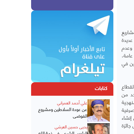
شاريع
عديدة
 وعدم
عامة،
ين في
لقطاع
كتابات
حد من
نهجية
علي أحمد العمراني
ي أصبح مؤسسة مصرفية
عن عودة السلاطين ومشروع
الفوضى
ح البنك في إنشاء
لى جائزة
يحيى حسين العرشي
الرئيس الشرعي في ذمة الله