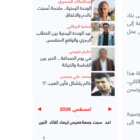
عبدالمالك الشميري
الوحدة اليمنية.. ملحمة نُسجت
 بناء
بالدم والاتفاق
ة إلى
أسامة البركاني
ش عمل
عيد الوحدة اليمنية بين الخطاب
الرمزي والواقع المنقسم..
حكيم شريحي
في يوم الصحافة .. الحبر بين
القداسة والخيانة
ة هذا
محمد علي محسن
ثاني،
عالم يتشكل فأين العرب ؟!
ويضمن
▶
◀
اغسطس, 2026
بصورة
ه إلى
احد
سبت
جمعة
خميس
اربعاء
ثلاثاء
اثنين
1