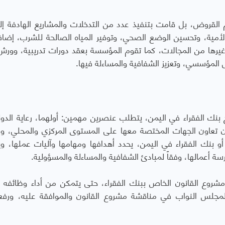
قروض، بل قامت بتنفيذ عدد من التدخلات والمشاريع الهادفة إلى
لأمية، وتحسين الوضع الصحي، وتوفير المياه الصالحة للشرب، إضاف
، وغيرها من المجالات، كما تقوم المؤسسة بعقد دورات تدريبية، وور
 المؤسسي، وتعزيز الشفافية والمساءلة فيها.
نك الفقراء في اليمن، يتطلب عنصرين مهمين: أولهما، رعاية الدول
 تعاون الجهات المختصة معها على المستوى المركزي والمحلي، وال
بنك الفقراء في اليمن، يحدد أهدافها ومهامها وآليات عملها، 
رسة أعمالها، وفقاً لمبادئ الشفافية والمساءلة والمسؤولية.
 مشروع القانون الخاص ببنك الفقراء، حتى يتمكن من أداء وظائفه 
بي لمجلس النواب في مناقشة مشروع القانون والموافقة عليه، ورفع