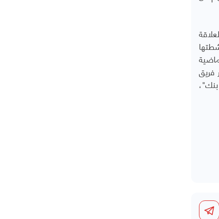
علاقة
شطتها
ماضية
 فريق
بنك"،