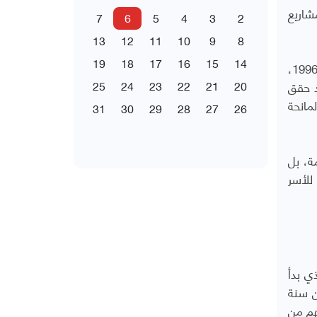
ذ مشاريع
7
6
5
4
3
2
13
12
11
10
9
8
19
18
17
16
15
14
ويمكن في هذا الجانب البناء على تجربة الحكومة ومجلس النواب في إقرار قانون الصندوق الاجتماعي للتنمية في عام 1996،
د حقق
20
21
22
23
24
25
مانحة
31
30
29
28
27
26
ة، بل
للأسر
ي بدأ
الخمسين سنة
 دولار، استفاد منها أكثر من 10 ملايين شخص، 97% منهم من