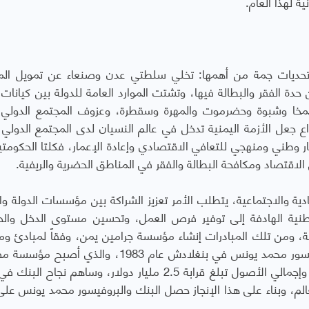
ة لهذا العام.
 تحديات جمة من أهمها: تخلي سلطتي عدن وصنعاء عن تمويل الم
حدة الفقر والبطالة فيها، وتشتت الموارد العامة للدولة بين كيانات 
لمخا وشبوة وحضرموت والمهرة وسقطرة، وعزوف المجتمع الدولي
ع جعل الأزمة اليمنية تدخل في عالم النسيان لدى المجتمع الدولي 
 وطني ومنهجي للتعافي الاقتصادي وإعادة الإعمار، فكلتا الحكومت
اقتصاد ومكافحة البطالة والفقر في المناطق الحضرية والريفية.
دية والاجتماعية، يتطلب الأمر تعزيز الشراكة بين مؤسسات الدولة وا
وطنية الهادفة إلى توفير فرص العمل، وتحسين مستوى الدخل وال
ئية، ومن تلك المبادرات إنشاء مؤسسة جرامين يمن، وفقاً لمبادئ وم
"جرامين بنك"، أو بنك الفقراء الذي أسسه البروفيسور محمد يونس في بنغلادش عام 1983، والذ
وتنموية عملاقة وعالمية، وله أكثر من 2500 فرع، وإجمالي الأصول تبلغ قرابة 2.5 مليار دولار، وساهم نجا
في أكثر من 65 بلداً حول العالم، وبناء على هذا الإنجاز حصل البنك والبروفيسور محمد يونس ع