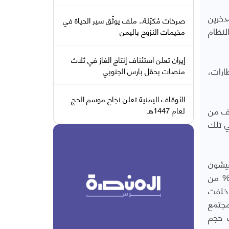
دخرين
صرخات مُكبّلة.. ملف يوثّق سير الحياة في
لنظام
مخيمات النزوح باليمن
إيران تعلن استئناف إنتاج الغاز في ثلاث
ارات،
منصات بحقل بارس الجنوبي
الأوقاف اليمنية تعلن نجاح موسم الحج
اف من
لعام 1447هـ
ي تلك
عيشون
مأساوية وصعبة في مخيمات النازحين، إضافة إلى مئات الآلاف من اللاجئين في دول أخرى، وفي أكثر من 50% من
 خلفت
مجتمع
ك حجم