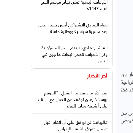
الأوقاف اليمنية تعلن نجاح موسم الحج
لعام 1447هـ
وفاة القيادي الاشتراكي أنيس حسن يحيى
بعد مسيرة سياسية ووطنية حافلة
العرشي: هادي لا يعفى من المسؤولية
وكل الأطراف تتحمل تبعات ما جرى في
اليمن
ر بين
آخر الأخبار
راعية
د قفز
بعد أكثر من عقد من العمل.. "الموقع
بوست" يعلن توقفه عن العمل مع الإبقاء
على أرشيفه متاحا للقراء
من من
لقروض
قاليباف: لن نوافق على أي اتفاق قبل
ضمان حقوق الشعب الإيراني