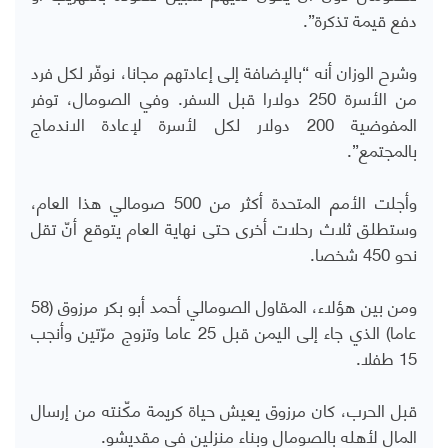
دفع قيمة تذكرة”.
وشرح الوزان أنه “بالإضافة إلى إعادتهم مجانا، نوفّر لكل فرد
من الأسرة 250 دولارا قبل السفر. وفي الصومال، توفر
المفوضية 200 دولار لكل لأسرة لإعادة الاندماج
بالمجتمع”.
وأجلت الأمم المتحدة أكثر من 500 صومالي هذا العام،
وستطلق ثلاث رحلات أخرى حتى نهاية العام يتوقع أنّ تقل
نحو 450 شخصا.
ومن بين هؤلاء، المقاول الصومالي أحمد أبو بكر مرزوق (58
عاما) الذي جاء إلى اليمن قبل 25 عاما وتزوج مرّتين وأنجب
15 طفلا.
قبل الحرب، كان مرزوق يعيش حياة كريمة مكّنته من إرسال
المال لأهله بالصومال وبناء منزلين في مقديشو.