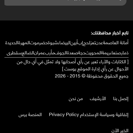
تابع أخبار محافظتك:
أمانة العاصمة
عدن
تعز
لحج
إب
أبين
البيضاء
شبوة
حضرموت
المهرة
الحديدة
ذمار
صنعاء
ريمة
المحويت
حجة
صعدة
الجوف
مأرب
عمران
الضالع
سقطرى
[ الكتابات والآراء تعبر عن رأي أصحابها ولا تمثل في أي حال من
الأحوال عن رأي إدارة الموقع بوست ]
جميع الحقوق محفوظة © 2015 - 2026
إتصل بنا
الأرشيف
من نحن
إتفاقية وسياسة الإستخدام Privacy Policy
المنصة برس
الخبر الآن