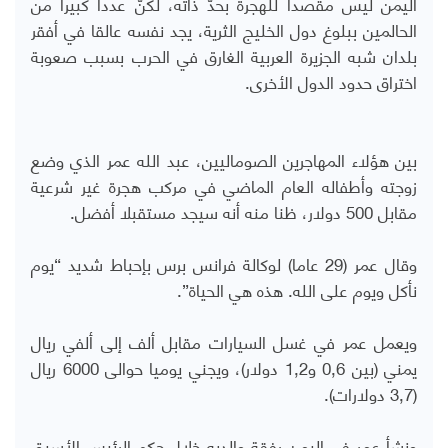
اليمن ليس مقصدا للهجرة بحدّ ذاته، لكنّ عددا كبيرا من
الحالمين ببلوغ دول الخليج الثرية، يجد نفسه عالقا في أفقر
بلدان شبه الجزيرة العربية الغارق في الحرب بسبب صعوبة
اختراق حدود الدول الأخرى.
بين هؤلاء المهاجرين الصوماليين، عبد الله عمر الذي وضع
زوجته وأطفاله العام الماضي في مركب هجرة غير شرعية
مقابل 500 دولار، ظنا منه أنه سيجد مستقبلا أفضل.
وقال عمر (29 عاما) لوكالة فرانس برس بإحباط شديد “يوم
نأكل ويوم على الله. هذه هي الحياة”.
ويعمل عمر في غسل السيارات مقابل ألف إلى ألفي ريال
يمني (بين 0,6 و1,2 دولار)، ويجني يوميا حوالى 6000 ريال
(3,7 دولارات).
ونشأ عمر في اليمن رفقة والديه خلال حكم الرئيس الأسبق