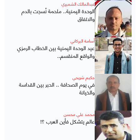
عبدالمالك الشميري
الوحدة اليمنية.. ملحمة نُسجت بالدم
والاتفاق
أسامة البركاني
عيد الوحدة اليمنية بين الخطاب الرمزي
والواقع المنقسم..
حكيم شريحي
في يوم الصحافة .. الحبر بين القداسة
والخيانة
محمد علي محسن
عالم يتشكل فأين العرب ؟!