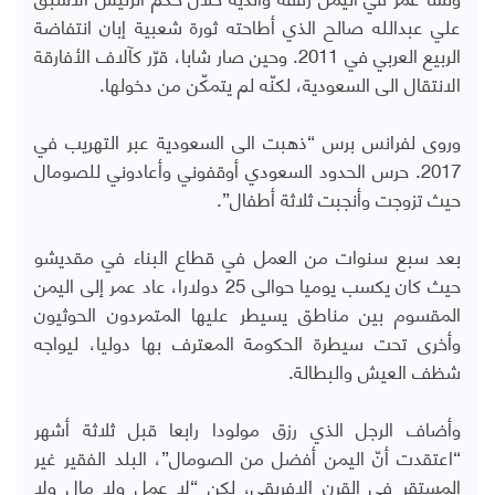
علي عبدالله صالح الذي أطاحته ثورة شعبية إبان انتفاضة
الربيع العربي في 2011. وحين صار شابا، قرّر كآلاف الأفارقة
الانتقال الى السعودية، لكنّه لم يتمكّن من دخولها.
وروى لفرانس برس “ذهبت الى السعودية عبر التهريب في
2017. حرس الحدود السعودي أوقفوني وأعادوني للصومال
حيث تزوجت وأنجبت ثلاثة أطفال”.
بعد سبع سنوات من العمل في قطاع البناء في مقديشو
حيث كان يكسب يوميا حوالى 25 دولارا، عاد عمر إلى اليمن
المقسوم بين مناطق يسيطر عليها المتمردون الحوثيون
وأخرى تحت سيطرة الحكومة المعترف بها دوليا، ليواجه
شظف العيش والبطالة.
وأضاف الرجل الذي رزق مولودا رابعا قبل ثلاثة أشهر
“اعتقدت أنّ اليمن أفضل من الصومال”، البلد الفقير غير
المستقر في القرن الإفريقي، لكن “لا عمل ولا مال ولا