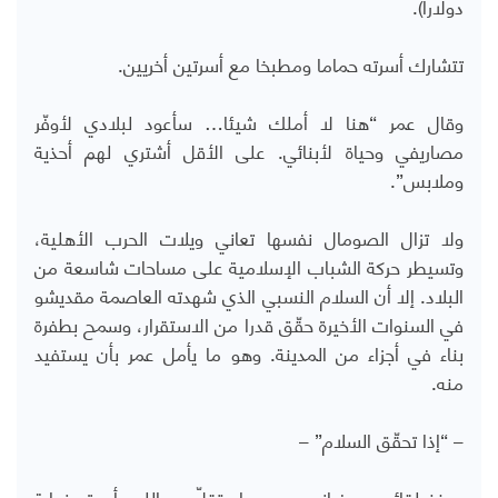
دولارا).
تتشارك أسرته حماما ومطبخا مع أسرتين أخريين.
وقال عمر “هنا لا أملك شيئا… سأعود لبلادي لأوفّر
مصاريفي وحياة لأبنائي. على الأقل أشتري لهم أحذية
وملابس”.
ولا تزال الصومال نفسها تعاني ويلات الحرب الأهلية،
وتسيطر حركة الشباب الإسلامية على مساحات شاسعة من
البلاد. إلا أن السلام النسبي الذي شهدته العاصمة مقديشو
في السنوات الأخيرة حقّق قدرا من الاستقرار، وسمح بطفرة
بناء في أجزاء من المدينة. وهو ما يأمل عمر بأن يستفيد
منه.
– “إذا تحقّق السلام” –
ومنذ لقائه مع فرانس برس، استقلّ عبدالله وأسرته نهاية