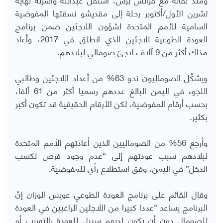
تشرين الأول/أكتوبر رحلة إلى مقديشو نسقتها المفوضية
السامية للأمم المتحدة لشؤون اللاجئين ضمن برنامج
العودة الطوعية للاجئين الذي انطلق في 2017، وأعاد
مذاك أكثر من 9 آلاف لاجئ صومالي لبلادهم.
ويشكّل الصوماليون نحو 63% من أعداد اللاجئين وطالبي
اللجوء في اليمن البالغ عددهم رسميا أكثر من 61 ألفا،
بحسب أرقام المفوضية، لكن الأرقام الحقيقية قد تكون أكبر
بكثير.
وأرجع 56% من الصوماليين الذين أعادتهم الأمم المتحدة
لبلادهم سبب عودتهم إلى “عدم وجود فرص لكسب
الدخل” في اليمن، وفق استطلاع رأي للمفوضية.
وقال القائم على برنامج العودة الطوعي عويس الوزان إنّ
البرنامج يساعد “عددا كبيرا من اللاجئين الراغبين في العودة
للصومال دون أن يكون لديهم سبيل للعودة بالتهريب أو