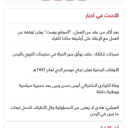
الأحدث في
أخبار
بعد أكثر من عقد من العمل.. "الموقع بوست" يعلن توقفه عن
العمل مع الإبقاء على أرشيفه متاحا للقراء
صرخات مُكبّلة.. ملف يوثّق سير الحياة في مخيمات النزوح باليمن
الأوقاف اليمنية تعلن نجاح موسم الحج لعام 1447هـ
وفاة القيادي الاشتراكي أنيس حسن يحيى بعد مسيرة سياسية
ووطنية حافلة
العرشي: هادي لا يعفى من المسؤولية وكل الأطراف تتحمل تبعات
ما جرى في اليمن