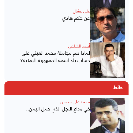
علي عشال
عن حكم هادي
أحمد الشلفي
لماذا تتم مجاملة محمد الغيثي على
حساب بلد اسمه الجمهورية اليمنية؟
حائط
محمد علي محسن
في وداع الرجل الذي حمل اليمن..