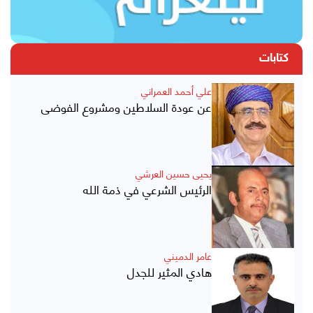
كتابات
علي أحمد العمراني
عن عودة السلاطين ومشروع الفوضى
يحيى حسين العرشي
الرئيس الشرعي في ذمة الله
عامر الدميني
هادي المثير للجدل