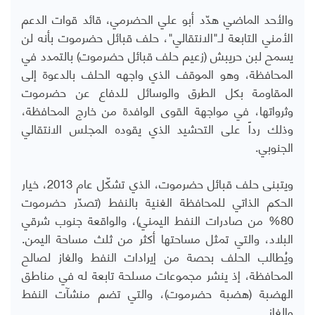
والأحد الماضي هدّد أبو علي الحضرمي، قائد قوات الدعم
الأمني التابعة لـ"الانتقالي"، حلف قبائل حضرموت بأنه لن
يسمح لبن حريبش (زعيم حلف قبائل حضرموت) بالتمدد في
المحافظة، وهو الموقف الذي واجهه الحلف بالدعوة إلى
المقاومة بكل الطرق والوسائل للدفاع عن حضرموت
وثرواتها، في مواجهة القوى الوافدة من خارج المحافظة،
وذلك رداً على التحشيد الذي يقوده المجلس الانتقالي
الجنوبي.
ويتبنى حلف قبائل حضرموت، الذي تشكّل عام 2013، خيار
الحكم الذاتي للمحافظة الغنية بالنفط (تصدّر حضرموت
80% من صادرات النفط اليمني)، والواقعة جنوب شرقي
البلاد، والتي تمثل مساحتها أكثر من ثلث مساحة اليمن.
ويُطالب الحلف بحصة من إيرادات النفط والغاز لصالح
المحافظة، إذ ينشر مجموعات مسلحة تابعة له في مناطق
الهضبة (هضبة حضرموت)، والتي تضم منشآت النفط
والغاز.