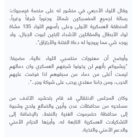
وقال اللواء الأدبعي في منشور له على منصة فيسبوك:
رسالة لجميع المفسبكين شمالاً وجنوباً شرقاً وغرباً،
المنطقة العسكرية الأولى وعلى رأسهم اللواء 135 مشاة
لواء الأبطال والمقاتلين الأشداء ثابتين ثبوت الجبال، ولا
يوجد شي مما يروجوا له دعاة الفتنة والأرتزاق".
وأوضح أن معنويات منتسبي اللواء عالية، مضيفا:
"يبشروكم بأنهم لن يخونوا شرفهم العسكري وان دمائهم
ليست أغلى من دماء من سبقوهم اذا فرضت عليهم
الحرب، ومن جاءنا معتدي يرحب على شوكة وجر..".
وكان المجلس الانتقالي قد قام بتحشيد الآلاف من
مسلحيه من محافظات عدن وأبين والضالع ولحج وشبوة
إلى محافظة حضرموت الغنية بالنفط، بالإضافة إلى
التشكيلات العسكرية التابعة له، وأبرزها الحزام الأمني
والدعم الأمني والنخبة.