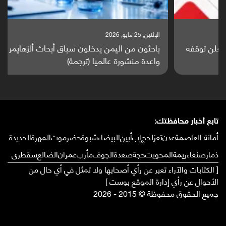
الإثنين, 25 مايو, 2026
باحثون من اليمن يدخلون سباق أبحاث ألزهايمر بدراسة
واعدة منشورة عالميا (ترجمة)
تابع أخبار محافظتك:
أمانة العاصمة
عدن
تعز
لحج
إب
أبين
البيضاء
شبوة
حضرموت
المهرة
الحديدة
ذمار
صنعاء
ريمة
المحويت
حجة
صعدة
الجوف
مأرب
عمران
الضالع
سقطرى
[ الكتابات والآراء تعبر عن رأي أصحابها ولا تمثل في أي حال من
الأحوال عن رأي إدارة الموقع بوست ]
جميع الحقوق محفوظة © 2015 - 2026