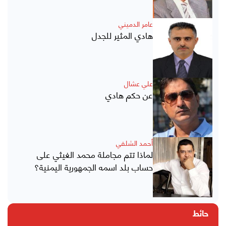
عامر الدميني
هادي المثير للجدل
علي عشال
عن حكم هادي
أحمد الشلفي
لماذا تتم مجاملة محمد الغيثي على
حساب بلد اسمه الجمهورية اليمنية؟
حائط