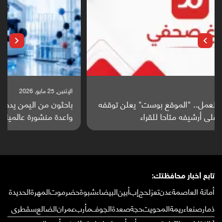
الإثنين, 25 مايو, 2026
باحثون من اليمن يدخلون سباق أبحاث ألزهايمر بدراسة
واعدة منشورة عالميا (ترجمة)
تابع أخبار محافظتك:
أمانة العاصمة
عدن
تعز
لحج
إب
أبين
البيضاء
شبوة
حضرموت
المهرة
الحديدة
ذمار
صنعاء
ريمة
المحويت
حجة
صعدة
الجوف
مأرب
عمران
الضالع
سقطرى