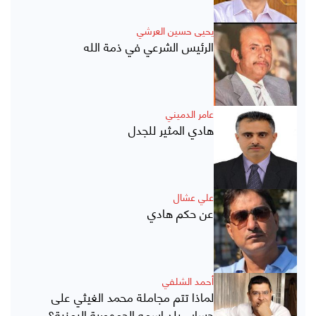
يحيى حسين العرشي
الرئيس الشرعي في ذمة الله
عامر الدميني
هادي المثير للجدل
علي عشال
عن حكم هادي
أحمد الشلفي
لماذا تتم مجاملة محمد الغيثي على
حساب بلد اسمه الجمهورية اليمنية؟