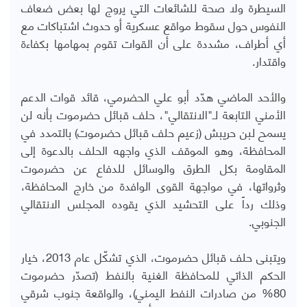
السيطرة ولا صحة للشائعات التي يروج لها بعض ضعاف
النفوس حول سقوط مواقع عسكرية أو حدوث اشتباكات مع
أي أطراف، مشددة على أن القوات تقوم بمهامها بكفاءة
واقتدار.
والأحد الماضي هدّد أبو علي الحضرمي، قائد قوات الدعم
الأمني التابعة لـ"الانتقالي"، حلف قبائل حضرموت بأنه لن
يسمح لبن حريبش (زعيم حلف قبائل حضرموت) بالتمدد في
المحافظة، وهو الموقف الذي واجهه الحلف بالدعوة إلى
المقاومة بكل الطرق والوسائل للدفاع عن حضرموت
وثرواتها، في مواجهة القوى الوافدة من خارج المحافظة،
وذلك رداً على التحشيد الذي يقوده المجلس الانتقالي
الجنوبي.
ويتبنى حلف قبائل حضرموت، الذي تشكّل عام 2013، خيار
الحكم الذاتي للمحافظة الغنية بالنفط (تصدّر حضرموت
80% من صادرات النفط اليمني)، والواقعة جنوب شرقي