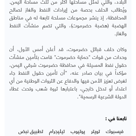
البلاد، والتي تمثل مساحتها أكثر من ثلث مساحة اليمن.
ويُطالب الحلف بحصة من إيرادات النفط والغاز لصالح
المحافظة، إذ ينشر مجموعات مسلحة تابعة له في مناطق
الهضبة (هضبة حضرموت)، والتي تضم منشآت النفط
والغاز.
وكان حلف قبائل حضرموت، قد أعلن أمس الأول، أن
وحدات من قوات "حماية حضرموت" قامت بتأمين منشآت
حقول نفط المسيلة في محافظة حضرموت شرقي اليمن،
مؤكداً في بيان صادر عنه، "أن تأمين حقول النفط جاء
لغرض تعزيز الأمن فيها والدفاع عن الثروات الوطنية من أي
اعتداء أو تدخل خارجي، باعتبارها ثروة شعب وتحت غطاء
الدولة الشرعية الرسمية".
تابعنا في :
فيسبوك
تويتر
يوتيوب
تيليجرام
تطبيق نبض