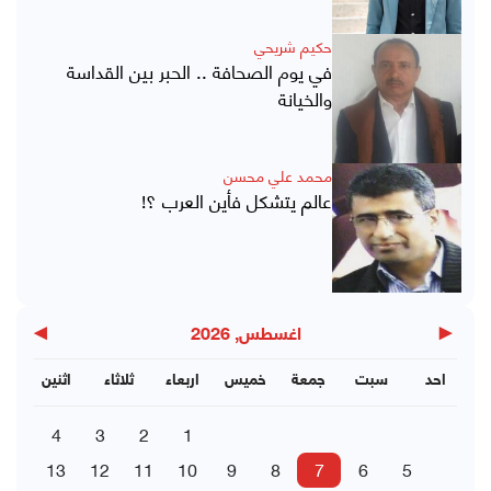
حكيم شريحي
في يوم الصحافة .. الحبر بين القداسة
والخيانة
محمد علي محسن
عالم يتشكل فأين العرب ؟!
▶
◀
اغسطس, 2026
احد
سبت
جمعة
خميس
اربعاء
ثلاثاء
اثنين
4
3
2
1
13
12
11
10
9
8
7
6
5