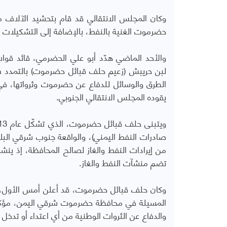
وكان المجلس الانتقالي قد قام بتحشيد الآلاف
حضرموت الغنية بالنفط، بالإضافة إلى التشكيلات العس
والأحد الماضي هدّد أبو علي الحضرمي، قائد قوات
لبن حريبش (زعيم حلف قبائل حضرموت) بالتمدد ف
الطرق والوسائل للدفاع عن حضرموت وثرواتها، في 
يقوده المجلس الانتقالي الجنوبي.
صادرات النفط اليمني)، والواقعة جنوب شرقي البل
من إيرادات النفط والغاز لصالح المحافظة، إذ 
تضم منشآت النفط والغاز.
وكان حلف قبائل حضرموت، قد أعلن أمس الأول،
المسيلة في محافظة حضرموت شرقي اليمن، مؤكداً 
والدفاع عن الثروات الوطنية من أي اعتداء أو تدخل 