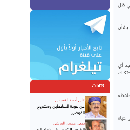
في ظل
بشأن
جد أي
حتكاك
كتابات
حافظة
علي أحمد العمراني
عن عودة السلاطين ومشروع
الفوضى
 حياة
يحيى حسين العرشي
الرئيس الشرعي في ذمة الله