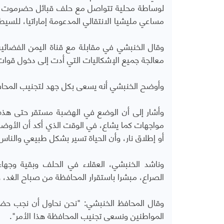
لوساطة محلية تتواصل مع حلف قبائل حضرموت وعم
مساعي مليشيا الانتقالي المدعومة إماراتيا، للسيط
وقال الخنبشي في مقابلة مع قناة اليمن الفضائية
معالجة
جميع
الإشكاليات
التي
أدت
إلى
دخول
قوات
وأوضح الخنبشي أنه
يسعى
بكل
جهد
لتجنيب
المحا
وأشار إلى أن
الوضع
في
الهضبة
مستقر
حتى
هذه
مواجهات كما يشاع، في الوقت الذي أكد أن الأو
أو
إطلاق
نار،
وأن الحياة
تسير
بشكل
طبيعي
والناس
وناشد الخنبشي، العقلاء في الحلف وبقية وجهاء
الصراع، مبشرا باستقرار المحافظة من صباح الغد، 
وقال المحافظ الخنبشي: "نحن نحاول أن نجب حض
المواطنين ونسعى تجنيب المحافظة هذا الأمر".