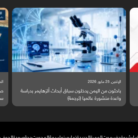
السبت, 23 مايو, 2026
السبت,
صراع دولي يتصاعد قرب اليمن والبحر الأحمر يتحول إلى
تق
ساحة مواجهة عالمية (ترجمة)
وا
ضاء
شبوة
حضرموت
المهرة
الحديدة
ذمار
صنعاء
ريمة
المحويت
حجة
صعدة
الجوف
م