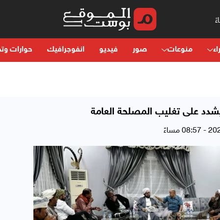
اء
منوعات
صور
فيديو
انفوجرافيك
حوارات وتح
دد على تغليب المصلحة العامة