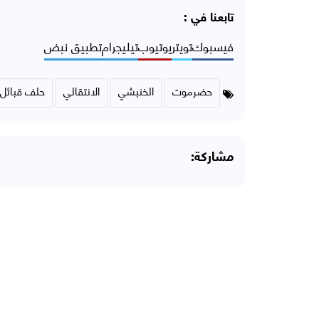
تابعنا في :
فيسبوك
تويتر
يوتيوب
تيليجرام
تطبيق نبض
حضرموت
الخنبشي
الانتقالي
حلف قبائل
مشاركة: