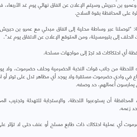
رو بن حبريش وسيتم الإعلان عن اتفاق نهائي يوم غد الأربعاء، 
رة على المحافظة بقوة السلاح.
: "
توصلنا
عبر
وساطة
محلية
إلى
اتفاق
مبدئي
مع
عمرو
بن
حبريش
الحلف
إلى
بترومسيلة،
ومن
المتوقع
الإعلان
عن
الاتفاق
يوم غد
".
فظة
أي
احتكاكات
قد
تجرّ
إلى
مواجهات
مسلحة
.
اللحظة
من
جانب
قوات
النخبة
الحضرمية
وحلف
حضرموت
، ولا يو
ضاع في وادي حضرموت مستقرة ولا يوجد
أي
مظاهر
تدل
على
توتر
أو
ا
يمارسون
أعمالهم، حد وصفه
.
 المحافظة أن يستوعبوا اللحظة، والإستجابة للتهدئة وتجنيب الم
حد زعمه.
رموت أي عملية احتكاك ذات طابع مسلح أو عنف حتى لا تؤثر على