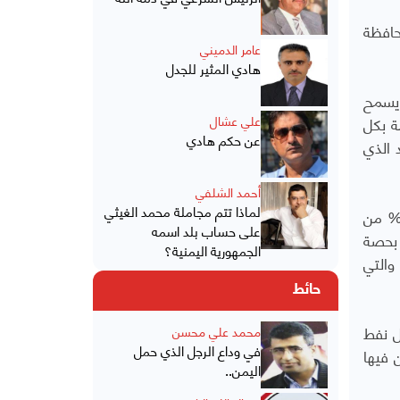
حافظة
عامر الدميني
هادي المثير للجدل
 يسمح
ة بكل
علي عشال
عن حكم هادي
 الذي
أحمد الشلفي
لماذا تتم مجاملة محمد الغيثي
لف قبائل حضرموت، الذي تشكّل عام 2013، خيار الحكم الذاتي للمحافظة الغنية بالنفط (تصدّر حضرموت 80% من
على حساب بلد اسمه
 بحصة
الجمهورية اليمنية؟
والتي
حائط
ل نفط
محمد علي محسن
في وداع الرجل الذي حمل
 فيها
اليمن..