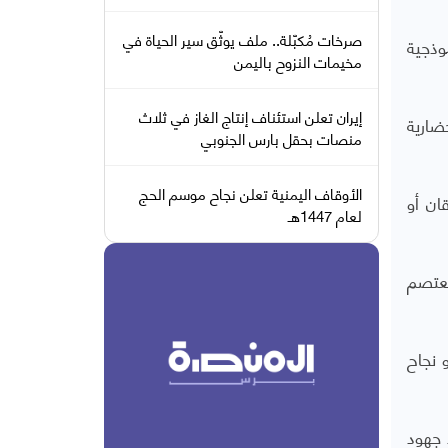
صرخات مُكبّلة.. ملف يوثّق سير الحياة في
وذجية
مخيمات النزوح باليمن
إيران تعلن استئناف إنتاج الغاز في ثلاث
ضارية
منصات بحقل بارس الجنوبي
الأوقاف اليمنية تعلن نجاح موسم الحج
ان أو
لعام 1447هـ
نعتصم
 نجاح
 جهود