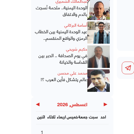
عبدالمالك الشميري
الوحدة اليمنية.. ملحمة نُسجت
بالدم والاتفاق
أسامة البركاني
عيد الوحدة اليمنية بين الخطاب
الرمزي والواقع المنقسم..
حكيم شريحي
في يوم الصحافة .. الحبر بين
القداسة والخيانة
محمد علي محسن
عالم يتشكل فأين العرب ؟!
▶
◀
اغسطس, 2026
احد
سبت
جمعة
خميس
اربعاء
ثلاثاء
اثنين
1