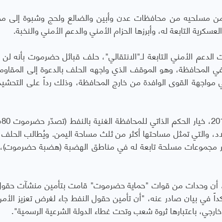
 من مسلحيه من محافظات عدن وأبين والضالع ولحج وشبوة إلى م
كرية التابعة له، وأبرزها الحزام الأمني والدعم الأمني والنخبة.
 الدعم الأمني التابعة لـ"الانتقالي"، حلف قبائل حضرموت بأنه لن
ي المحافظة، وهو الموقف الذي واجهه الحلف بالدعوة إلى المقاوم
مواجهة القوى الوافدة من خارج المحافظة، وذلك رداً على التحشيد
ويتبنى ح
اد، والتي تمثل مساحتها أكثر من ثلث مساحة اليمن. ويُطالب الحلف
ينشر مجموعات مسلحة تابعة له في مناطق الهضبة (هضبة حضرموت)، 
 أن وحدات من قوات "حماية حضرموت" قامت بتأمين منشآت حقو
في بيان صادر عنه، "أن تأمين حقول النفط جاء لغرض تعزيز الأمن
خارجي، باعتبارها ثروة شعب وتحت غطاء الدولة الشرعية الرسمية".