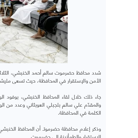
​شدد محافظ حضرموت سالم أحمد الخنبشي، الثلاثا
الأمن والإستقرار في المحافظة، حيث تسعى مليشيا 
جاء ذلك خلال لقاء المحافظ الخنبشي، بوفود الو
والمقدّم علي سالم بلجبلي العوبثاني وعدد من الوج
الكلمة في المحافظة.
​وذكر إعلام محافظة حضرموتـ أن المحافظ الخنبشي
الاستقرار والطمأنينة إلى حضرموت.