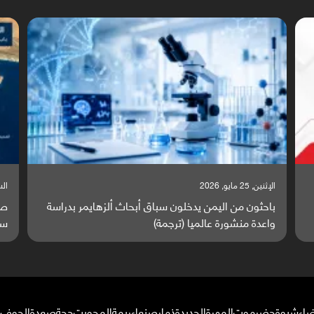
السبت, 23 مايو, 2026
ا
ة
صراع دولي يتصاعد قرب اليمن والبحر الأحمر يتحول إلى
ت
ساحة مواجهة عالمية (ترجمة)
و
ضاء
شبوة
حضرموت
المهرة
الحديدة
ذمار
صنعاء
ريمة
المحويت
حجة
صعدة
الجوف
م