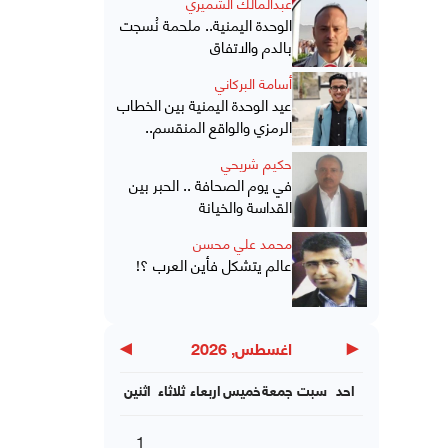
عبدالمالك الشميري
الوحدة اليمنية.. ملحمة نُسجت
بالدم والاتفاق
أسامة البركاني
عيد الوحدة اليمنية بين الخطاب
الرمزي والواقع المنقسم..
حكيم شريحي
في يوم الصحافة .. الحبر بين
القداسة والخيانة
محمد علي محسن
عالم يتشكل فأين العرب ؟!
▶
◀
اغسطس, 2026
احد
سبت
جمعة
خميس
اربعاء
ثلاثاء
اثنين
1