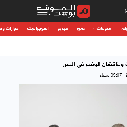
اء
منوعات
صور
فيديو
انفوجرافيك
حوارات وتح
ة ويناقشان الوضع في اليمن