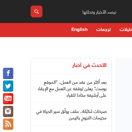
نرصد الأخبار ونحللها
ليلات
ترجمات
English
الأحدث في
أخبار
بعد أكثر من عقد من العمل.. "الموقع
بوست" يعلن توقفه عن العمل مع الإبقاء
على أرشيفه متاحا للقراء
صرخات مُكبّلة.. ملف يوثّق سير الحياة في
مخيمات النزوح باليمن