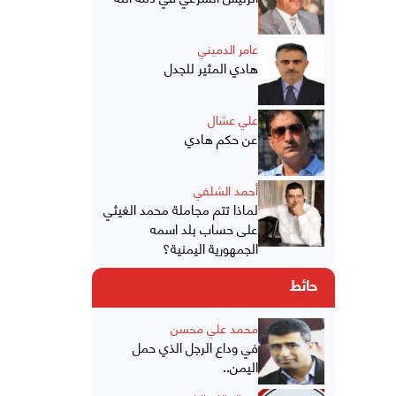
عامر الدميني
هادي المثير للجدل
علي عشال
عن حكم هادي
أحمد الشلفي
لماذا تتم مجاملة محمد الغيثي
على حساب بلد اسمه
الجمهورية اليمنية؟
حائط
محمد علي محسن
في وداع الرجل الذي حمل
اليمن..