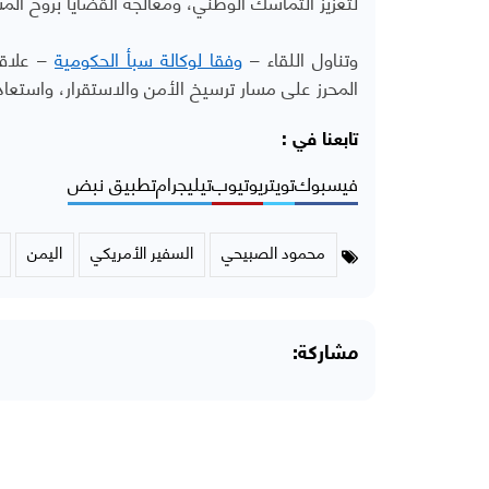
لتعزيز التماسك الوطني، ومعالجة القضايا بروح الم
وتناول اللقاء –
وفقا لوكالة سبأ الحكومية
– علاقا
المحرز على مسار ترسيخ الأمن والاستقرار، واستعا
تابعنا في :
فيسبوك
تويتر
يوتيوب
تيليجرام
تطبيق نبض
محمود الصبيحي
السفير الأمريكي
اليمن
مشاركة: