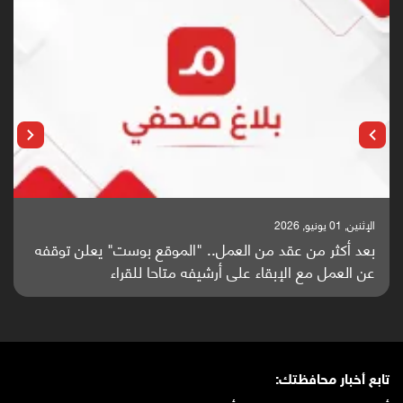
الإثنين, 25 مايو, 2026
باحثون من اليمن يدخلون سباق أبحاث ألزهايمر بدراسة
واعدة منشورة عالميا (ترجمة)
تابع أخبار محافظتك: