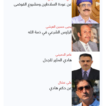
عن عودة السلاطين ومشروع الفوضى
يحيى حسين العرشي
الرئيس الشرعي في ذمة الله
عامر الدميني
هادي المثير للجدل
علي عشال
عن حكم هادي