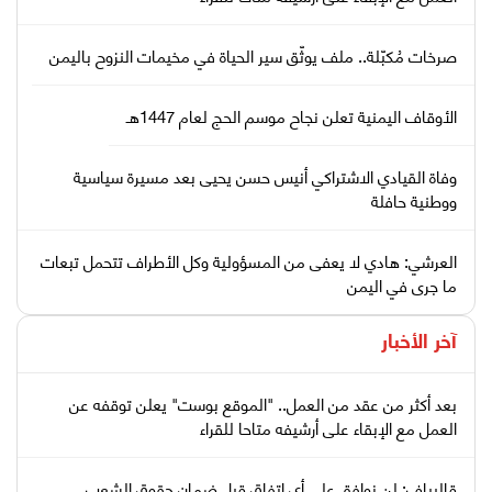
صرخات مُكبّلة.. ملف يوثّق سير الحياة في مخيمات النزوح باليمن
الأوقاف اليمنية تعلن نجاح موسم الحج لعام 1447هـ
وفاة القيادي الاشتراكي أنيس حسن يحيى بعد مسيرة سياسية
ووطنية حافلة
العرشي: هادي لا يعفى من المسؤولية وكل الأطراف تتحمل تبعات
ما جرى في اليمن
آخر الأخبار
بعد أكثر من عقد من العمل.. "الموقع بوست" يعلن توقفه عن
العمل مع الإبقاء على أرشيفه متاحا للقراء
قاليباف: لن نوافق على أي اتفاق قبل ضمان حقوق الشعب