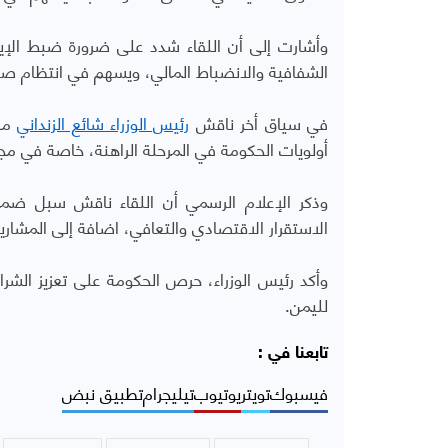
وأشارت إلى أن اللقاء شدد على ضرورة ضبط الإير
الشفافية والانضباط المالي، ويسهم في انتظام ص
في سياق أخر ناقش
رئيس الوزراء شائع الزنداني
مع 
أولويات الحكومة في المرحلة الراهنة، خاصة في مجا
وذكر الإعلام الرسمي أن اللقاء ناقش سبل ضما
الاستقرار الاقتصادي والتعافي، اضافة إلى المشاريع
وأكد رئيس الوزراء، حرص الحكومة على تعزيز الشراك
لليمن
.
تابعنا في :
فيسبوك
تويتر
يوتيوب
تيليجرام
تطبيق نبض