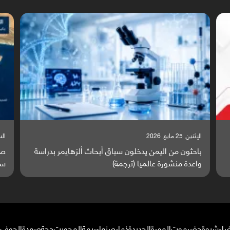
السبت, 23 مايو, 2026
السب
صراع دولي يتصاعد قرب اليمن والبحر الأحمر يتحول إلى
تق
ساحة مواجهة عالمية (ترجمة)
وا
ضاء
شبوة
حضرموت
المهرة
الحديدة
ذمار
صنعاء
ريمة
المحويت
حجة
صعدة
الجوف
م