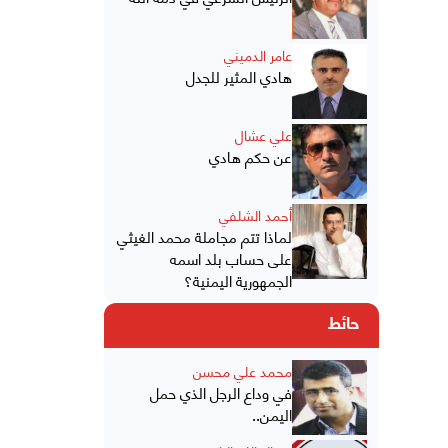
عامر الدميني
هادي المثير للجدل
علي عشال
عن حكم هادي
أحمد الشلفي
لماذا تتم مجاملة محمد الغيثي
على حساب بلد اسمه
الجمهورية اليمنية؟
حائط
محمد علي محسن
في وداع الرجل الذي حمل
اليمن..