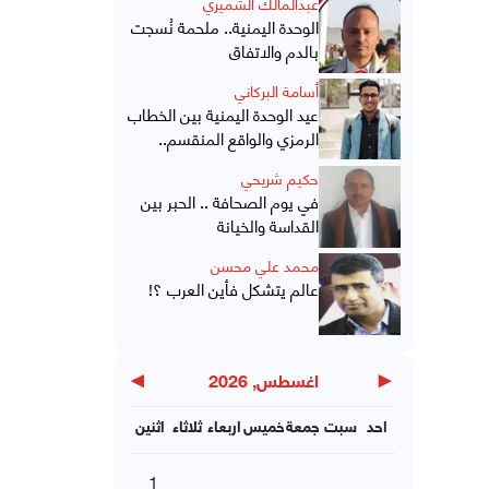
عبدالمالك الشميري
الوحدة اليمنية.. ملحمة نُسجت
بالدم والاتفاق
أسامة البركاني
عيد الوحدة اليمنية بين الخطاب
الرمزي والواقع المنقسم..
حكيم شريحي
في يوم الصحافة .. الحبر بين
القداسة والخيانة
محمد علي محسن
عالم يتشكل فأين العرب ؟!
▶
◀
اغسطس, 2026
احد
سبت
جمعة
خميس
اربعاء
ثلاثاء
اثنين
1