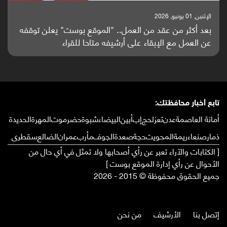
الإثنين, 25 مايو, 2026
باحثون من اليمن يدخلون سباق أبحاث ألزهايمر بدراسة
واعدة منشورة عالميا (ترجمة)
تابع أخبار محافظتك:
أمانة العاصمة
عدن
تعز
لحج
إب
أبين
البيضاء
شبوة
حضرموت
المهرة
الحديدة
ذمار
صنعاء
ريمة
المحويت
حجة
صعدة
الجوف
مأرب
عمران
الضالع
سقطرى
[ الكتابات والآراء تعبر عن رأي أصحابها ولا تمثل في أي حال من
الأحوال عن رأي إدارة الموقع بوست ]
جميع الحقوق محفوظة © 2015 - 2026
إتصل بنا
الأرشيف
من نحن