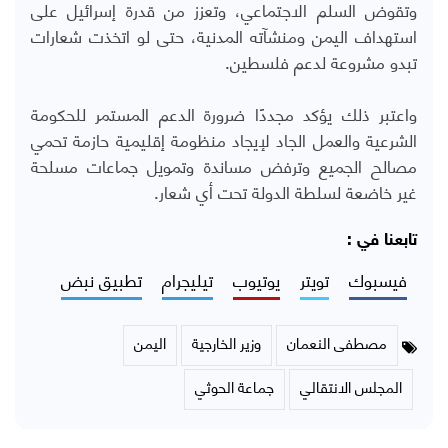
وتقوض السلم الاجتماعي، وتعزز من قدرة إسرائيل على
استهداف اليمن ومنشآته المدنية، حتى لو اتخذت شعارات
تبدو مشروعة لدعم فلسطين.
واعتبر ذلك يؤكد مجددًا ضرورة الدعم المستمر للحكومة
الشرعية والعمل الجاد لإيجاد منظومة إقليمية حازمة تحمي
مصالح الجميع وترفض مساندة وتمويل جماعات مسلحة
غير خاضعة لسلطة الدولة تحت أي شعار
.
تابعنا في :
فيسبوك
تويتر
يوتيوب
تيليجرام
تطبيق نبض
مصطفى النعمان
وزير الخارجية
اليمن
المجلس الانتقالي
جماعة الحوثي