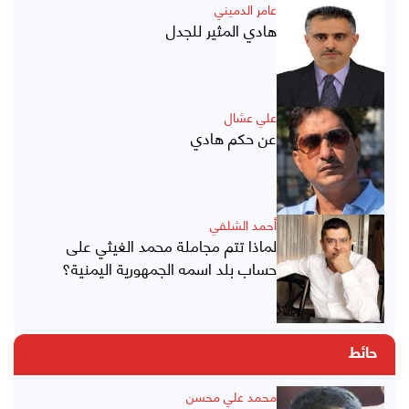
عامر الدميني
هادي المثير للجدل
علي عشال
عن حكم هادي
أحمد الشلفي
لماذا تتم مجاملة محمد الغيثي على
حساب بلد اسمه الجمهورية اليمنية؟
حائط
محمد علي محسن