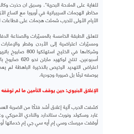
الأيام الأولى للحرب شملت هجمات على قطاعات الط
تتعلق الطبقة الخامسة بالمسيّرات والصناعة الدف
ومسيّرات اعتراضية إلى الأردن وقطر والإمارات 
وشركاءها في الخلي
اعتراض التهديد الرخيص بالذخيرة الباهظة لم يعد
بوصفه ترفًا بل ضرورة وجودية.
الإغلاق البنيوي: حين يوقف التأمين ما لم توقفه 
كشفت الحرب آلية إغلاق أشد فتكًا من الضربة العسك
غارد وسكولد ونورث ستاندارد والنادي الأمريكي و
أوقفت ميرسك وسي إم أيه سي جي إم خدماتها أو حو