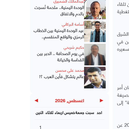
عبدالمالك الشميري
تلقاء
الوحدة اليمنية.. ملحمة نُسجت
تغطية
بالدم والاتفاق
أسامة البركاني
عيد الوحدة اليمنية بين الخطاب
الشرق
الرمزي والواقع المنقسم..
ين في
حكيم شريحي
سعيره
في يوم الصحافة .. الحبر بين
القداسة والخيانة
محمد علي محسن
عالم يتشكل فأين العرب ؟!
ن أمر
ريكية"، ثم وضعت خطة يوليو 2025 المسألة بصيغة
" إلى
◀
▶
اغسطس, 2026
احد
سبت
جمعة
خميس
اربعاء
ثلاثاء
اثنين
تتحرك الصين بطموح لا يقل عن مثيلة الأمريكي و كشف تقرير مركز جورجتاون للأمن والتكنولوجيا الناشئة في فبراير 2026 عن
1