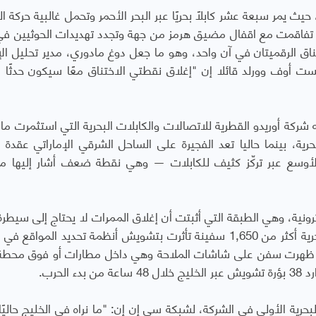
حيث يمر سبعة عشر كابلًا بحريًا عبر البحر الأحمر وتحمل غالبية حركة ال
قمي تفاقمت مع اقفال مضيق هرمز من جهة وتجدد تهديدات الحوثيين في 
ناق الرقميتان في آن واحد، وهو ما جعل دوغ مادوري، مدير تحليل الإ
 أوف وورلد قائلا إن "إغلاق نقطتي الاختناق معًا سيكون حدثًا مز
شركة أوريدو القطرية للاتصالات والكابلات البحرية التي استثمرت ما ي
حرية، بينما حاليا تعد الفجيرة على الساحل الشرقي الإماراتي عقدة ا
نت الأوسع عبر تركّز كثيف للكابلات — وهي نقطة ضعف أشار إليها م
ترونية، وهي الطبقة التي أثبتت أن إغلاق الممرات لا يحتاج إلى سيطرة
تقليدية، فقد رصدت شركة ويندوارد للتحليلات البحرية أكثر من 1,650 سفينة تأثرت بتشويش أنظمة تحديد المو
سابق — حيث ظهرت سفن على شاشات الملاحة وهي داخل مطارات أو فوق محطة 
لحرب.
حرية الأولى في الشركة، لشبكة سي إن إن: "ما نراه في الخليج حاليًا