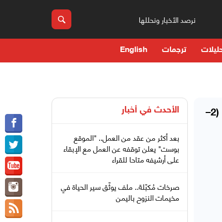
نرصد الأخبار ونحللها
ليلات
ترجمات
English
الأحدث في
أخبار
أحمد الزرقة يكتب عن: الخليج في مرمى الحرب التقنية.. من يحمي البنية الحسابية ومن يستهدفها؟ (2–
بعد أكثر من عقد من العمل.. "الموقع
بوست" يعلن توقفه عن العمل مع الإبقاء
على أرشيفه متاحا للقراء
صرخات مُكبّلة.. ملف يوثّق سير الحياة في
مخيمات النزوح باليمن