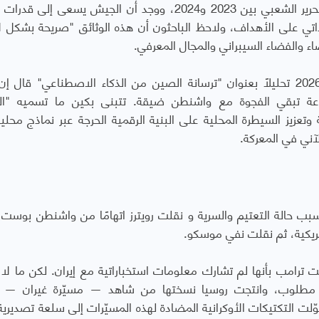
تحليل آلاف طلبات العروض التي نشرها جيش التحرير الشعبي بين 2023 و2024، ووجد أن الجيش يسعى 
ذاتي على الأهداف، ولاحظ الباحثون أن هذه الوثائق "صريحة بشكل 
والفضاء السيبراني والمجال المعرفي.
وفي السياق ذاته نشرت فورين أفيرز في مارس 2026 تحليلًا بعنوان "ترسانة الصين من الذكاء الاصطناعي" قا
عة تبقي الفجوة مع واشنطن ضيقة. تتبنى بكين ما تسميه "الس
ة وتعزيز السيطرة المحلية على البنية الرقمية الحرجة عبر نماذج محلي
ني في المعركة.
 بسبب حالة التعتيم والسرية و نقلت رويترز اتهامًا من واشنطن بوست ب
يكية، ثم نقلت نفي موسكو.
ترامب بأنها لم تشارك معلومات استخباراتية مع إيران. لكن ما لا
ورد مطلوب، وانتجت روسيا نسختها من شاهد — مسيّرة غيران — 
تحوّلت التكتيكات الأوكرانية المضادة لهذه المسيّرات إلى سلعة تصديرية