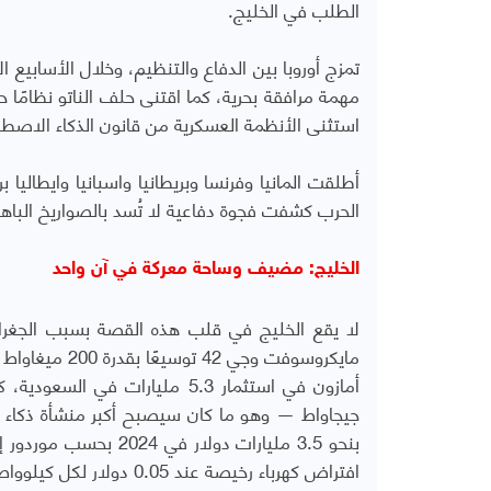
الطلب في الخليج.
تمزج أوروبا بين الدفاع والتنظيم، وخلال الأساب
مهمة مرافقة بحرية، كما اقتنى حلف الناتو نظامًا حر
استثنى الأنظمة العسكرية من قانون الذكاء الاصطنا
الحرب كشفت فجوة دفاعية لا تُسد بالصواريخ الباه
الخليج: مضيف وساحة معركة في آن واحد
لا يقع الخليج في قلب هذه القصة بسبب الجغراف
جيجاواط — وهو ما كان سيصبح أكبر منشأة ذكاء اص
افتراض كهرباء رخيصة عند 0.05 دولار لكل كيلوواط/ساعة واستقرار سياسي مستدام.