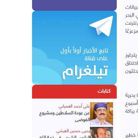
بيانات
البحر
نترنت
عزعًا
تجاوز
ختناق
حللون
كتابات
 بحرية
اقع في أسبوع
علي أحمد العمراني
براكة
عن عودة السلاطين ومشروع
الفوضى
يحيى حسين العرشي
 خطير
الرئيس الشرعي في ذمة الله