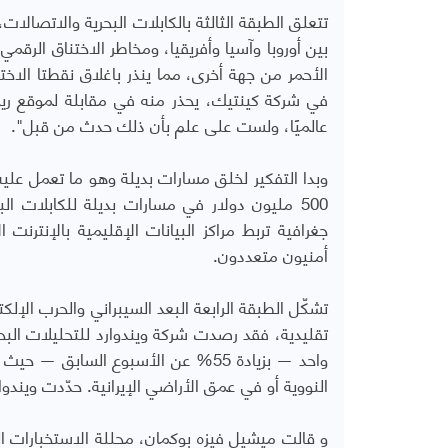
تتعلق الطبقة الثالثة بالكابلات البحرية والاتصالات، 
بين أوروبا وآسيا وأفريقيا، ومخاطر الاختناق الر
الأحمر من جهة أخرى، مما ينذر باغلاق نقطتا الاخت
في شركة كينتيك، يحذر منه في مقابلة لموقع ريست
عالميًا، ولست على علم بأن ذلك حدث من قبل".
وبدا التفكير لخلق مسارات بديلة وهو ما تعمل عليه 
500 مليون دولار في مسارات بديلة للكابلات الب
جغرافية تربط مراكز البيانات الإقليمية بالإنتر
أمنيون متعددون.
تشكّل الطبقة الرابعة البعد السيبراني والحرب الإلك
واحد — بزيادة 55% عن الأسبوع ال
النووية أو في عمق الأراضي الإيرانية. حدّدت ويندوارد 38 بؤرة تشويش عبر الخليج خلال 48 ساعة من بدء ا
و قالت ميشيل فيزه بوكمان، محللة الاستخبارات الب