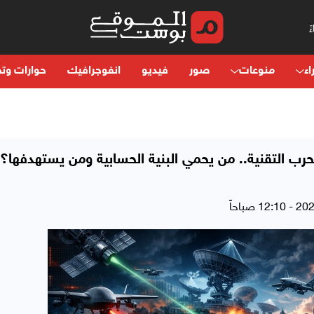
اء
منوعات
صور
فيديو
انفوجرافيك
حوارات وتح