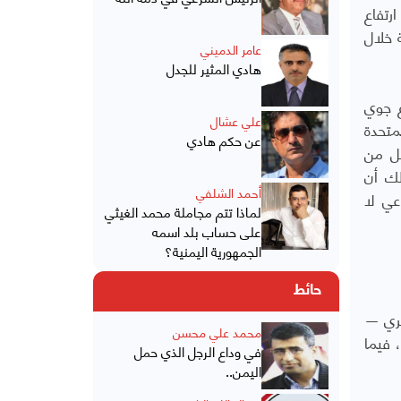
الاتحاد الأوروبي للتعاون في إنفاذ القانون، في 5 مارس 2026 من ارتفاع
150 حادثة قرصنة ناشطة خلال
عامر الدميني
هادي المثير للجدل
ع جوي
علي عشال
متحدة
عن حكم هادي
 أقل من
 الإنتاج إلى ألفين بحلول 2027. يعني ذلك أن
أحمد الشلفي
عي لا
لماذا تتم مجاملة محمد الغيثي
على حساب بلد اسمه
الجمهورية اليمنية؟
حائط
حري —
محمد علي محسن
 فيما
في وداع الرجل الذي حمل
اليمن..