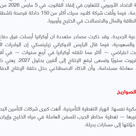
للغاية على الملاحة البحرية". وسبق ان حذرت وكالة 
مخاطر الهجمات السيبرانية في أوروبا مع اتساع الأزمة، فيما وثّقت شركة كلاود سيك أكثر من 
اقة والمال والاتصالات في الخليج وأوروبا.
اعية الجديدة، وقد ذكرت مصادر متعددة ان أوكرانيا أرسلت فرق دفا
والسعودية، فيما قال الرئيس الاوكراني زيلينسكي إن الولايات ال
ج استهلكوا 800 صاروخ باتريوت اعتراضي — أكثر مما تلقته أوكرانيا في أربع سنوات — في
أسبوعين. تنتج لوكهيد مارتن نحو 620 صاروخ باتريوت سنويًا وتسعى لرفع
 معادلة مستدامة، وأن الذكاء الاصطناعي دخل حلقة الإنتاج الدفا
الصواريخ
رية نفسها: انهيار التغطية التأمينية. ألغت كبرى شركات التأمين الب
غيرها — تغطية مخاطر الحرب للسفن العاملة في مياه الخليج وإيران،
ّلتها إلى مسارات بديلة.