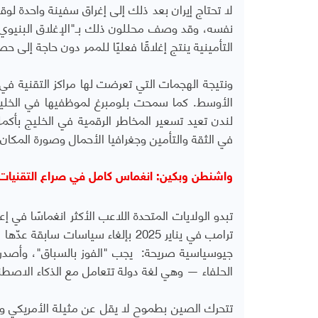
لا تحتاج إيران بعد ذلك إلى إغراق سفينة واحدة لو
نفسه، وقد وصف محللون ذلك بـ"الإغلاق البنيو
التأمينية ينتج إغلاقًا فعليًا للممر دون حاجة إلى ح
ونتيجة الهجمات التي تعرضت لها مراكز التقنية في
الأوسط. كما سمحت بلومبرغ لموظفيها في الخليج 
لندن تعيد تسعير المخاطر الرقمية في الخليج بأكمل
في الثقة والتأمين وجغرافيا الأحمال وصورة المكان
واشنطن وبكين: انغماس كامل في صراع التقنيات
تبدو الولايات المتحدة اللاعب الأكثر انغماسًا في 
جيوسياسية صريحة: يجب "الفوز بالسباق"، وأصدر ال
الحلفاء — وهي لغة دولة تتعامل مع الذكاء الاصطن