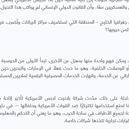
والعسكريين معًا، وأن القانون الدولي الإنساني لم يواكب هذا التحول.
غرافيا الخليج - المنطقة التي تستضيف مراكز البيانات وتُضرب في
ثمن حروبها؟
مكن فهم واحدة منها بمعزل عن الأخرى، تبدأ الأولى من الحوسبة و
د أو الوصلات الخلفية، وهو ما حدث فعلًا في الإمارات والبحرين حين
راتي عن الخدمة، وانهارت الخدمات المصرفية الرقمية لملايين المست
لدلالة على ذلك مدّدت شركة بلانيت لابس الأمريكية تأخير إتاحة 
ية للشرق الأوسط من أربعة أيام إلى 14 يومًا لمنع استخدامها تكتيكيًا ضد القوات الأمريكية وحلفائها — في 
تاحة لجميع الأطراف في ساحة الحرب، وهو ما يعني أن التحكم بالمعلوم
 قرارات تجارية تتخذها شركات خاصة.