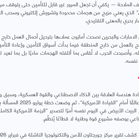
قف الملاحة — يكفي أن تجعل المرور غير قابل للتأمين حتى يتوقف من 
ي" الذي يعني مزيج من هجمات محدودة وتشويش إلكتروني وسحب ال
صار بحري بالمعنى التقليدي.
 الامارات والبحرين نصحت أمازون عملاءها بترحيل أحمال العمل خارج 
بالعمل من خارج المنطقة فيما بدأت أسواق التأمين وإعادة التأم
ه، وأصبحت الحرب لا تُقاس بما أتلفته الهجمات ماديًا بل بما تعيد ت
 نفسه.
إعادة هندسة العلاقة بين الذكاء الاصطناعي والقوة العسكرية، وسبق وا
ترامب في يناير 2025 بإلغاء سياسات سابقة عدّها عائقًا أمام "القيادة الأم
بيت الأبيض في اليوم نفسه أمرًا لتصدير "الرزمة الأمريكية الكاملة
اعي بوصفه مشروع قوة وطنية لا قطاعًا يُنظّم.