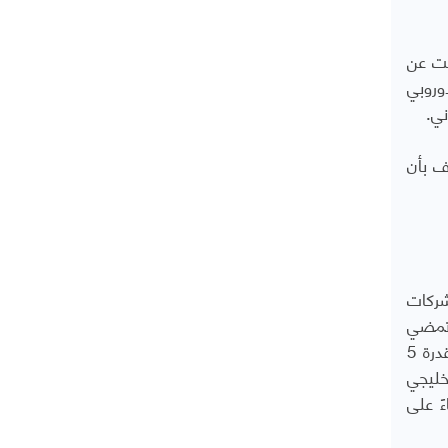
نت عن
أوروبي
ني.
لفة خلال 12 شهرًا، في اعتراف بأن
شركات
استثمارات إلى 15 مليار دولار بحلول 2029، فيما تمضي
أمازون في استثمار 5.3 مليارات في السعودية، كما تشارك أوراكل وإنفيديا وسيسكو في مجمّع ستارغيت أبوظبي بقدرة 5
خليجي
 توقعات بالوصول إلى 9.5 مليارات بحلول 2030 — بناءً على