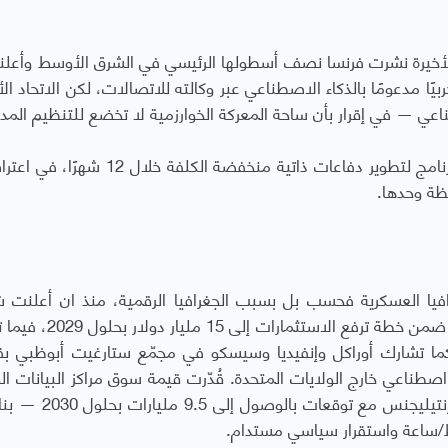
يع الأخيرة نشرت فرنسا نصف أسطولها الرئيسي في الشرق الأوسط وأعل
بيًا مدعومًا بالذكاء الاصطناعي عبر وكالته للاتصالات، لكن الاتحاد ال
عي — في إقرار بأن ساحة المعركة الخوارزمية لا تخضع للتنظيم المد
أطلقت المانيا وفرنسا وبريطانيا واسبانيا وايطاليا برنامج لتطوير دفاعات ذاتية منخفضة الك
ظة وحدها.
يا العسكرية فحسب بل بسبب الجغرافيا الرقمية، منذ ان أعلنت 
مايكروسوفت وجي 42 توسيعًا بقدرة 200 ميغاواط ضمن خطة ترفع ال
طناعي خارج الولايات المتحدة. قُدّرت قيمة سوق مراكز البيانات ال
بنحو 3.5 مليارات دولار في 2024 بحسب موردور إنتيليجنس مع