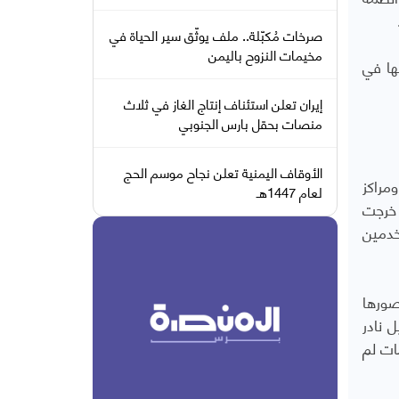
صرخات مُكبّلة.. ملف يوثّق سير الحياة في
مخيمات النزوح باليمن
ها في
إيران تعلن استئناف إنتاج الغاز في ثلاث
منصات بحقل بارس الجنوبي
الأوقاف اليمنية تعلن نجاح موسم الحج
مراكز
لعام 1447هـ
 خرجت
خدمين
صورها
دليل نادر
ات لم