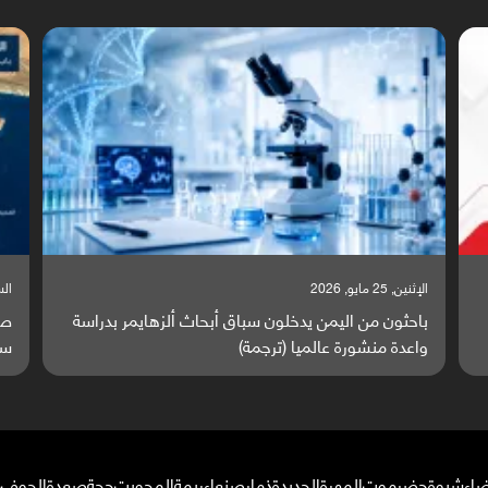
السبت, 23 مايو, 2026
ة
صراع دولي يتصاعد قرب اليمن والبحر الأحمر يتحول إلى
ساحة مواجهة عالمية (ترجمة)
ضاء
شبوة
حضرموت
المهرة
الحديدة
ذمار
صنعاء
ريمة
المحويت
حجة
صعدة
الجوف
م