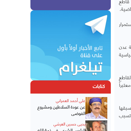
 قاطع
اضية.
تمرار
ة عدن
ياسية
لقاطع
تبراً
كتابات
علي أحمد العمراني
عن عودة السلاطين ومشروع
سبقها
الفوضى
 تسبب
يحيى حسين العرشي
الرئيس الشرعي في ذمة الله