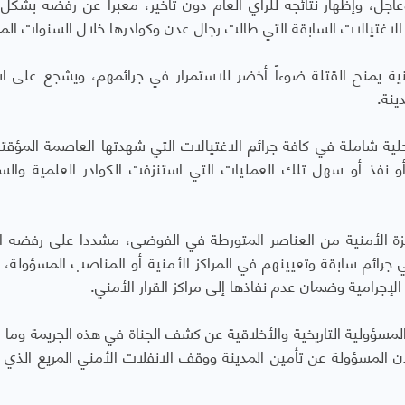
، وإظهار نتائجه للرأي العام دون تأخير، معبرا عن رفضه بشكل
غتيالات السابقة التي طالت رجال عدن وكوادرها خلال السنوات الم
منية يمنح القتلة ضوءاً أخضر للاستمرار في جرائمهم، ويشجع على اس
ينة.
ية شاملة في كافة جرائم الاغتيالات التي شهدتها العاصمة المؤقت
نفذ أو سهل تلك العمليات التي استنزفت الكوادر العلمية والس
ة الأمنية من العناصر المتورطة في الفوضى، مشددا على رفضه ا
 جرائم سابقة وتعيينهم في المراكز الأمنية أو المناصب المسؤولة، مع
لإجرامية وضمان عدم نفاذها إلى مراكز القرار الأمني.
المسؤولية التاريخية والأخلاقية عن كشف الجناة في هذه الجريمة وما 
عدن المسؤولة عن تأمين المدينة ووقف الانفلات الأمني المريع الذي