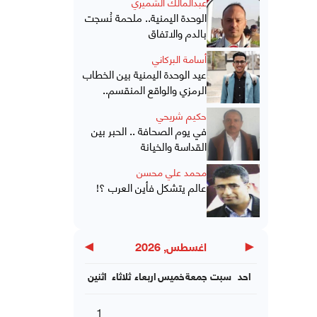
عبدالمالك الشميري
الوحدة اليمنية.. ملحمة نُسجت
بالدم والاتفاق
أسامة البركاني
عيد الوحدة اليمنية بين الخطاب
الرمزي والواقع المنقسم..
حكيم شريحي
في يوم الصحافة .. الحبر بين
القداسة والخيانة
محمد علي محسن
عالم يتشكل فأين العرب ؟!
▶
◀
اغسطس, 2026
احد
سبت
جمعة
خميس
اربعاء
ثلاثاء
اثنين
1