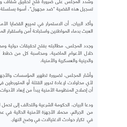
وشدد المجلس على ضرورة فتح تحقيق شفاف وعاجل
تسجيل هذه القضية "ضد مجهول"، أسوة بسلسلة الا
وأكد البيان، أن الاستمرار في تمييع القضايا الأ
العبث بدماء المواطنين واستباحة أمن واستقرار المد
وجدد المجلس، مطالبته بفتح تحقيقات دولية ومحل
خلال الأعوام الماضية، ومحاسبة كل من خطط أو 
والدينية والعسكرية والأمنية.
وأشار المجلس، لضرورة تطهير المؤسسات والأجهز
لأي محاولات لإعادة تدوير القتلة أو المتورطين في
أن إصلاح المنظومة الأمنية يبدأ من إبعاد الأدوات ا
ودعا البيان، الحكومة الشرعية والتحالف إلى تحمل 
من الجرائم، محملا الأجهزة الأمنية الحالية في 
في تكرار حوادث الاغتيالات في وضح النهار.