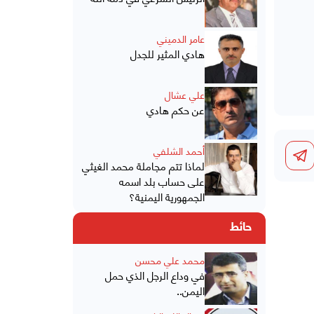
عامر الدميني
هادي المثير للجدل
علي عشال
عن حكم هادي
أحمد الشلفي
لماذا تتم مجاملة محمد الغيثي
على حساب بلد اسمه
الجمهورية اليمنية؟
حائط
محمد علي محسن
في وداع الرجل الذي حمل
اليمن..