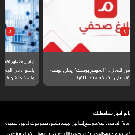
الإثنين, 25 مايو, 2026
باحثون من اليمن يدخلون سباق أبحاث ألزهايمر بدراسة
واعدة منشورة عالميا (ترجمة)
تابع أخبار محافظتك:
أمانة العاصمة
عدن
تعز
لحج
إب
أبين
البيضاء
شبوة
حضرموت
المهرة
الحديدة
ذمار
صنعاء
ريمة
المحويت
حجة
صعدة
الجوف
مأرب
عمران
الضالع
سقطرى