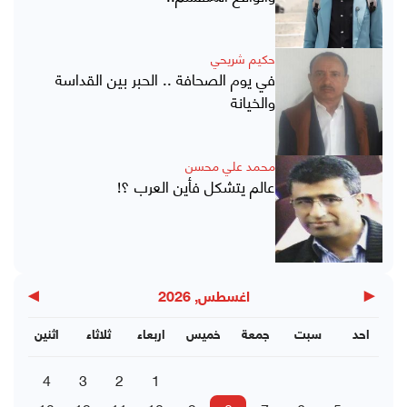
حكيم شريحي
في يوم الصحافة .. الحبر بين القداسة
والخيانة
محمد علي محسن
عالم يتشكل فأين العرب ؟!
▶
◀
اغسطس, 2026
احد
سبت
جمعة
خميس
اربعاء
ثلاثاء
اثنين
4
3
2
1