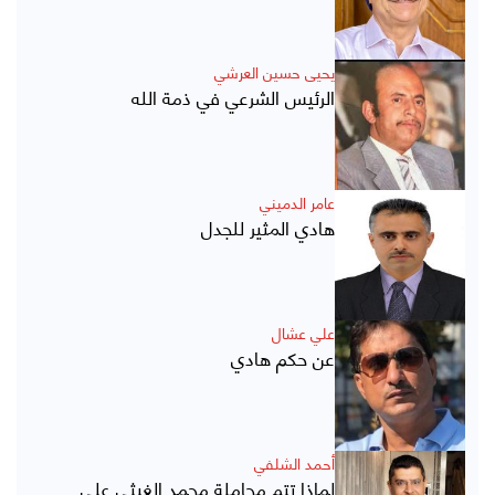
يحيى حسين العرشي
الرئيس الشرعي في ذمة الله
عامر الدميني
هادي المثير للجدل
علي عشال
عن حكم هادي
أحمد الشلفي
لماذا تتم مجاملة محمد الغيثي على