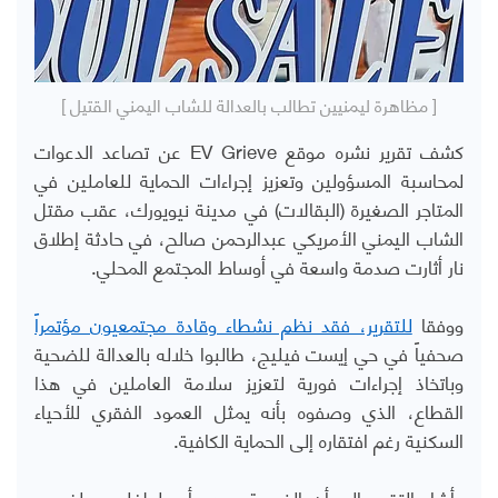
[ مظاهرة ليمنيين تطالب بالعدالة للشاب اليمني القتيل ]
كشف تقرير نشره موقع EV Grieve عن تصاعد الدعوات
لمحاسبة المسؤولين وتعزيز إجراءات الحماية للعاملين في
المتاجر الصغيرة (البقالات) في مدينة نيويورك، عقب مقتل
الشاب اليمني الأمريكي عبدالرحمن صالح، في حادثة إطلاق
نار أثارت صدمة واسعة في أوساط المجتمع المحلي.
ووفقا
للتقرير، فقد نظم نشطاء وقادة مجتمعيون مؤتمراً
صحفياً في حي إيست فيليج، طالبوا خلاله بالعدالة للضحية
وباتخاذ إجراءات فورية لتعزيز سلامة العاملين في هذا
القطاع، الذي وصفوه بأنه يمثل العمود الفقري للأحياء
السكنية رغم افتقاره إلى الحماية الكافية.
وأشار التقرير إلى أن الضحية، وهو أب لطفلين يبلغ من