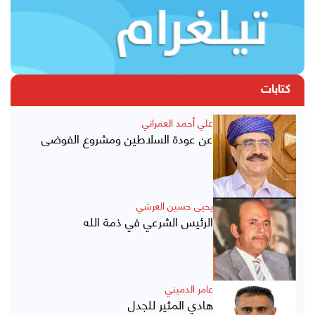
كتابات
علي أحمد العمراني
عن عودة السلاطين ومشروع الفوضى
يحيى حسين العرشي
الرئيس الشرعي في ذمة الله
عامر الدميني
هادي المثير للجدل