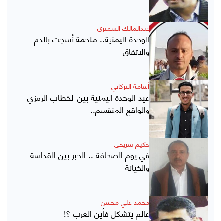
عبدالمالك الشميري
الوحدة اليمنية.. ملحمة نُسجت بالدم
والاتفاق
أسامة البركاني
عيد الوحدة اليمنية بين الخطاب الرمزي
والواقع المنقسم..
حكيم شريحي
في يوم الصحافة .. الحبر بين القداسة
والخيانة
محمد علي محسن
عالم يتشكل فأين العرب ؟!