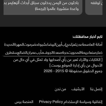
باحثون من اليمن يدخلون سباق أبحاث ألزهايمر بدراسة
واعدة منشورة عالميا (ترجمة)
تابع أخبار محافظتك:
أمانة العاصمة
عدن
تعز
لحج
إب
أبين
البيضاء
شبوة
حضرموت
المهرة
الحديدة
ذمار
صنعاء
ريمة
المحويت
حجة
صعدة
الجوف
مأرب
عمران
الضالع
سقطرى
[ الكتابات والآراء تعبر عن رأي أصحابها ولا تمثل في أي حال من
الأحوال عن رأي إدارة الموقع بوست ]
جميع الحقوق محفوظة © 2015 - 2026
إتصل بنا
الأرشيف
من نحن
إتفاقية وسياسة الإستخدام Privacy Policy
المنصة برس