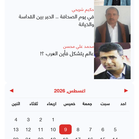
حكيم شريحي
في يوم الصحافة .. الحبر بين القداسة
والخيانة
محمد علي محسن
عالم يتشكل فأين العرب ؟!
▶
◀
اغسطس, 2026
احد
سبت
جمعة
خميس
اربعاء
ثلاثاء
اثنين
4
3
2
1
13
12
11
10
9
8
7
6
5
22
21
20
19
18
17
16
15
14