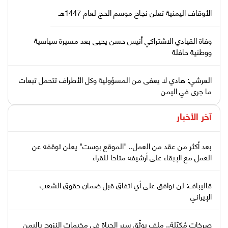
الأوقاف اليمنية تعلن نجاح موسم الحج لعام 1447هـ
وفاة القيادي الاشتراكي أنيس حسن يحيى بعد مسيرة سياسية
ووطنية حافلة
العرشي: هادي لا يعفى من المسؤولية وكل الأطراف تتحمل تبعات
ما جرى في اليمن
آخر الأخبار
بعد أكثر من عقد من العمل.. "الموقع بوست" يعلن توقفه عن
العمل مع الإبقاء على أرشيفه متاحا للقراء
قاليباف: لن نوافق على أي اتفاق قبل ضمان حقوق الشعب
الإيراني
صرخات مُكبّلة.. ملف يوثّق سير الحياة في مخيمات النزوح باليمن