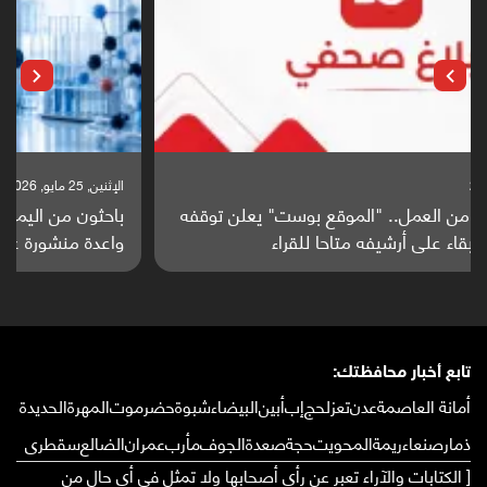
الإثنين, 25 مايو, 2026
باحثون من اليمن يدخلون سباق أبحاث ألزهايمر بدراسة
واعدة منشورة عالميا (ترجمة)
تابع أخبار محافظتك:
أمانة العاصمة
عدن
تعز
لحج
إب
أبين
البيضاء
شبوة
حضرموت
المهرة
الحديدة
ذمار
صنعاء
ريمة
المحويت
حجة
صعدة
الجوف
مأرب
عمران
الضالع
سقطرى
[ الكتابات والآراء تعبر عن رأي أصحابها ولا تمثل في أي حال من