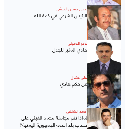
يحيى حسين العرشي
الرئيس الشرعي في ذمة الله
عامر الدميني
هادي المثير للجدل
علي عشال
عن حكم هادي
أحمد الشلفي
لماذا تتم مجاملة محمد الغيثي على
حساب بلد اسمه الجمهورية اليمنية؟