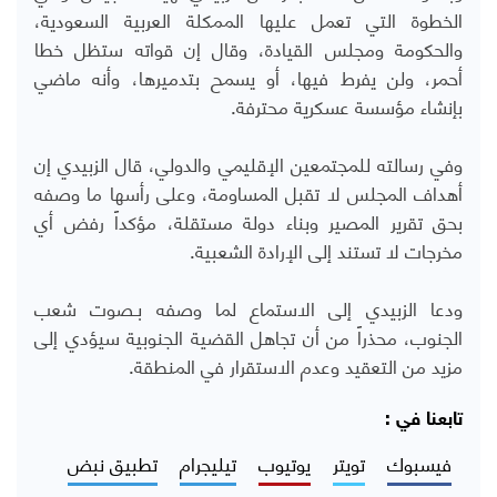
الخطوة التي تعمل عليها الممكلة العربية السعودية،
والحكومة ومجلس القيادة، وقال إن قواته ستظل خطا
أحمر، ولن يفرط فيها، أو يسمح بتدميرها، وأنه ماضي
بإنشاء مؤسسة عسكرية محترفة.
وفي رسالته للمجتمعين الإقليمي والدولي، قال الزبيدي إن
أهداف المجلس لا تقبل المساومة، وعلى رأسها ما وصفه
بحق تقرير المصير وبناء دولة مستقلة، مؤكداً رفض أي
مخرجات لا تستند إلى الإرادة الشعبية.
ودعا الزبيدي إلى الاستماع لما وصفه بـصوت شعب
الجنوب، محذراً من أن تجاهل القضية الجنوبية سيؤدي إلى
مزيد من التعقيد وعدم الاستقرار في المنطقة.
تابعنا في :
فيسبوك
تويتر
يوتيوب
تيليجرام
تطبيق نبض