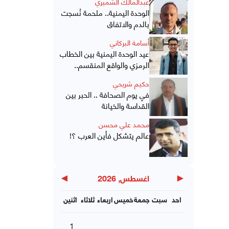
عبدالمالك الشميري
الوحدة اليمنية.. ملحمة نُسجت
بالدم والاتفاق
أسامة البركاني
عيد الوحدة اليمنية بين الخطاب
الرمزي والواقع المنقسم..
حكيم شريحي
في يوم الصحافة .. الحبر بين
القداسة والخيانة
محمد علي محسن
عالم يتشكل فأين العرب ؟!
▶
◀
اغسطس, 2026
احد
سبت
جمعة
خميس
اربعاء
ثلاثاء
اثنين
1