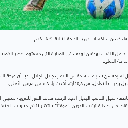
اء ضمن منافسات دوري الدرجة الثانية لكرة القدم.
عاء حامل اللقب، بهدفين لهدف في المباراة التي جمعتهما عصر الخمي
درجة الأولى.
لفريقه من تمريرة منسقة من اللاعب جلال الجلال، غير أن فرحة الأه
ل بإدراك التعادل، من كرة ثابتة نُفذت بإحكام في مرمى الأهلي.
اطفة سجل اللاعب البديل أمجد الرضاء هدف الفوز للعروبة لتنتهي الم
ز العروبة بهدفين لهدف، رافعاً رصيده إلى 6 نقاط في صدارة ترتيب الدوري "مؤقتاً" بانتظار نتائج مباريات ال