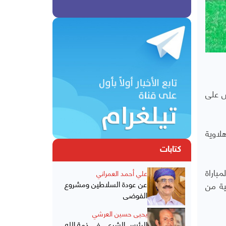
س على
لاوية
كتابات
باراة
علي أحمد العمراني
عن عودة السلاطين ومشروع
متبقية من
الفوضى
يحيى حسين العرشي
الرئيس الشرعي في ذمة الله