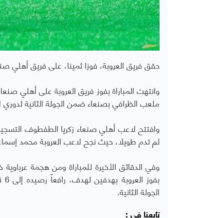
حقق فريق العروبة، فوزا ثمينا، على فريق أهلي صنع
وانتهت المباراة بفوز فريق العروبة على أهلي صن
ملعب الظرافي بصنعاء ضمن الجولة الثانية لدوري ال
وافتتح لاعب أهلي صنعاء زكريا الطفطوف التسجيل 
لم تدم طويلا، حيث نجح لاعب العروبة محمد إسماعي
وفي الدقائق الأخيرة للمباراة ومن هجمة عرباوية خ
بفو
الجولة الثانية.
تابعنا في :