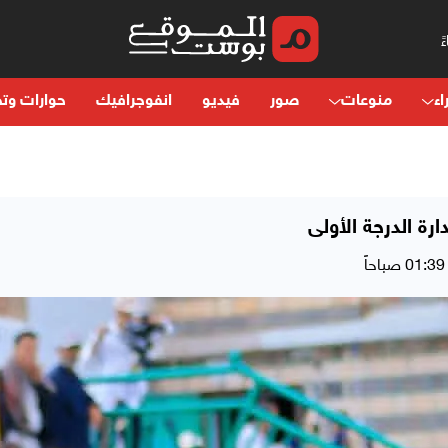
اء
منوعات
صور
فيديو
انفوجرافيك
حوارات وتح
رة الدرجة الأولى