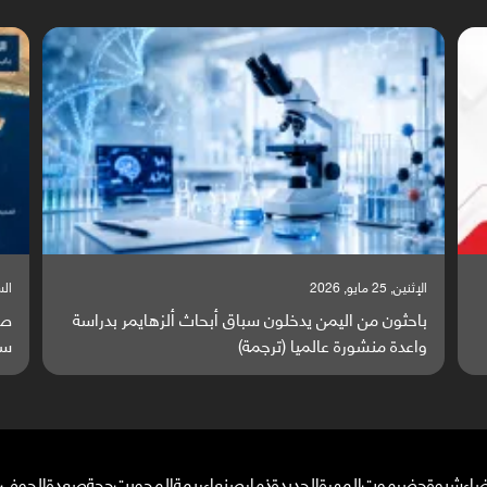
السبت, 23 مايو, 2026
السبت,
صراع دولي يتصاعد قرب اليمن والبحر الأحمر يتحول إلى
تق
ساحة مواجهة عالمية (ترجمة)
وا
ضاء
شبوة
حضرموت
المهرة
الحديدة
ذمار
صنعاء
ريمة
المحويت
حجة
صعدة
الجوف
م