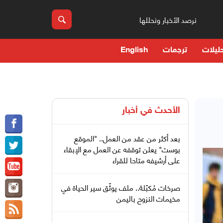
نرصد الأخبار ونحللها
ليلات
ترجمات
English
الأحدث في
أخبار
بعد أكثر من عقد من العمل.. "الموقع
بوست" يعلن توقفه عن العمل مع الإبقاء
على أرشيفه متاحا للقراء
صرخات مُكبّلة.. ملف يوثّق سير الحياة في
مخيمات النزوح باليمن