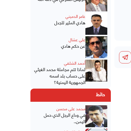
عامر الدميني
هادي المثير للجدل
علي عشال
عن حكم هادي
أحمد الشلفي
لماذا تتم مجاملة محمد الغيثي
على حساب بلد اسمه
الجمهورية اليمنية؟
حائط
محمد علي محسن
في وداع الرجل الذي حمل
اليمن..