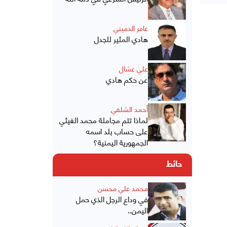
عامر الدميني
هادي المثير للجدل
علي عشال
عن حكم هادي
أحمد الشلفي
لماذا تتم مجاملة محمد الغيثي
على حساب بلد اسمه
الجمهورية اليمنية؟
حائط
محمد علي محسن
في وداع الرجل الذي حمل
اليمن..