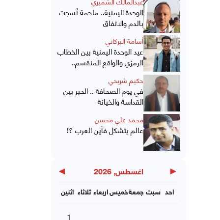
عبدالمالك الشميري
الوحدة اليمنية.. ملحمة نُسجت
بالدم والاتفاق
أسامة البركاني
عيد الوحدة اليمنية بين الخطاب
الرمزي والواقع المنقسم..
حكيم شريحي
في يوم الصحافة .. الحبر بين
القداسة والخيانة
محمد علي محسن
عالم يتشكل فأين العرب ؟!
▶
◀
اغسطس, 2026
احد
سبت
جمعة
خميس
اربعاء
ثلاثاء
اثنين
1