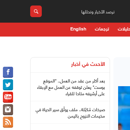
نرصد الأخبار ونحللها
ليلات
ترجمات
English
الأحدث في
أخبار
بعد أكثر من عقد من العمل.. "الموقع
بوست" يعلن توقفه عن العمل مع الإبقاء
على أرشيفه متاحا للقراء
صرخات مُكبّلة.. ملف يوثّق سير الحياة في
مخيمات النزوح باليمن