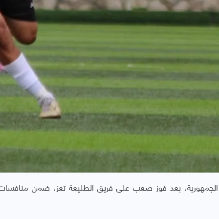
ر الـ 32 من بطولة كأس الجمهورية، بعد فوز صعب على فريق الطليعة تعز، ضمن منافسا