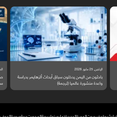
السبت, 23 مايو, 2026
السبت,
صراع دولي يتصاعد قرب اليمن والبحر الأحمر يتحول إلى
تق
ساحة مواجهة عالمية (ترجمة)
وا
ضاء
شبوة
حضرموت
المهرة
الحديدة
ذمار
صنعاء
ريمة
المحويت
حجة
صعدة
الجوف
م