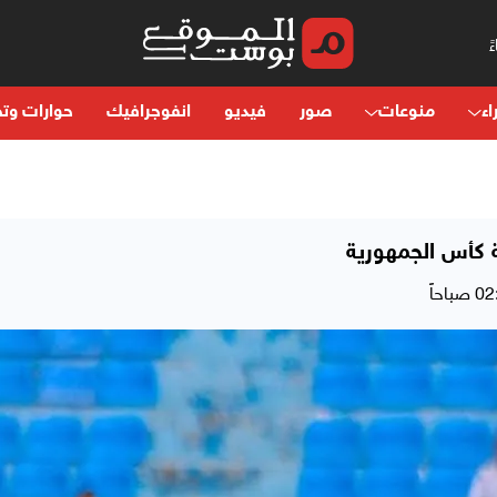
اء
منوعات
صور
فيديو
انفوجرافيك
حوارات وتح
 كأس الجمهورية