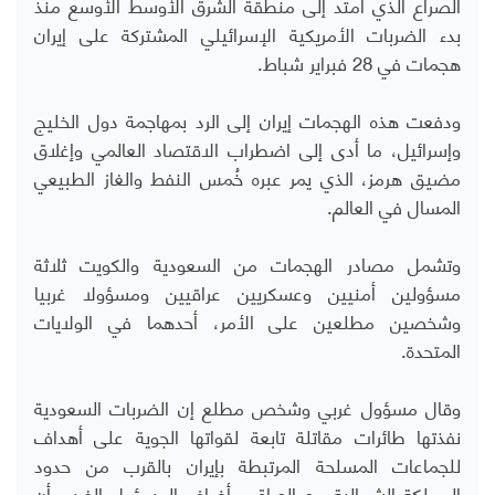
الصراع الذي امتد إلى منطقة الشرق الأوسط الأوسع منذ
بدء الضربات الأمريكية الإسرائيلي المشتركة على إيران
هجمات في 28 فبراير شباط.
ودفعت هذه الهجمات ‌إيران إلى الرد بمهاجمة دول الخليج
وإسرائيل، ما أدى إلى اضطراب الاقتصاد العالمي وإغلاق
مضيق هرمز، الذي يمر عبره خُمس النفط والغاز الطبيعي
المسال في العالم.
وتشمل مصادر الهجمات من السعودية والكويت ثلاثة
مسؤولين أمنيين وعسكريين عراقيين ومسؤولا غربيا
وشخصين مطلعين على الأمر، أحدهما في الولايات
المتحدة.
وقال مسؤول غربي وشخص مطلع إن الضربات السعودية
نفذتها طائرات مقاتلة تابعة لقواتها الجوية على أهداف
للجماعات المسلحة المرتبطة بإيران بالقرب من حدود
المملكة الشمالية مع العراق. ​وأضاف المسؤول الغربي أن