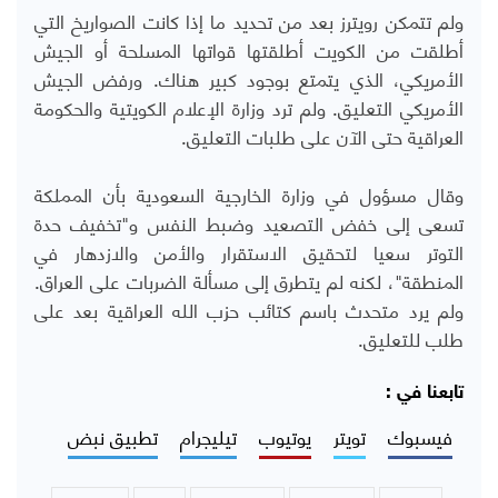
ولم تتمكن رويترز بعد من تحديد ما إذا كانت الصواريخ التي
أطلقت من الكويت أطلقتها قواتها المسلحة أو الجيش
الأمريكي، الذي يتمتع ​بوجود كبير هناك. ورفض الجيش
الأمريكي التعليق. ولم ترد وزارة الإعلام الكويتية والحكومة
العراقية حتى الآن على طلبات التعليق.
وقال مسؤول في وزارة الخارجية السعودية بأن المملكة
تسعى إلى خفض التصعيد وضبط النفس و"تخفيف حدة
التوتر سعيا لتحقيق الاستقرار والأمن والازدهار في
المنطقة"، لكنه لم يتطرق إلى مسألة الضربات على العراق.
ولم يرد متحدث باسم كتائب حزب الله العراقية بعد على
طلب للتعليق.
تابعنا في :
فيسبوك
تويتر
يوتيوب
تيليجرام
تطبيق نبض