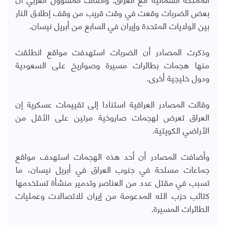
بعض الضربات وقعت في وقت قريب من وقف إطلاق النار
بين الولايات المتحدة وإيران في السابع من أبريل نيسان.
وذكرت المصادر أن الضربات استهدفت مواقع ​انطلقت
منها هجمات بطائرات مسيرة وصواريخ على السعودية
ودول خليجية أخرى.
وقالت المصادر العراقية استنادا إلى تقييمات عسكرية إن
العراق تعرض لهجمات صاروخية مرتين
على
الأقل
من
الأراضي
الكويتية
.
وأضافت
المصادر
أن
أحد
هذه
الهجمات
استهدف
مواقع
جماعات
مسلحة
في
جنوب
العراق
في
أبريل
نيسان،
ما
تسبب
في
مقتل
عدد
من
العناصر
وتدمير
منشأة
​تستخدمها
كتائب
حزب
الله
المدعومة
من
إيران
للاتصالات
وعمليات
الطائرات
المسيرة
.