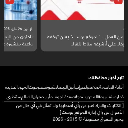
الإثنين, 25 مايو, 2026
باحثون من اليمن يدخلون سباق أبحاث ألزهايمر بدراسة
واعدة منشورة عالميا (ترجمة)
تابع أخبار محافظتك:
أمانة العاصمة
عدن
تعز
لحج
إب
أبين
البيضاء
شبوة
حضرموت
المهرة
الحديدة
ذمار
صنعاء
ريمة
المحويت
حجة
صعدة
الجوف
مأرب
عمران
الضالع
سقطرى
[ الكتابات والآراء تعبر عن رأي أصحابها ولا تمثل في أي حال من
الأحوال عن رأي إدارة الموقع بوست ]
جميع الحقوق محفوظة © 2015 - 2026