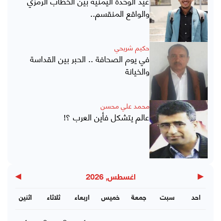
عيد الوحدة اليمنية بين الخطاب الرمزي
والواقع المنقسم..
حكيم شريحي
في يوم الصحافة .. الحبر بين القداسة
والخيانة
محمد علي محسن
عالم يتشكل فأين العرب ؟!
▶
◀
اغسطس, 2026
احد
سبت
جمعة
خميس
اربعاء
ثلاثاء
اثنين