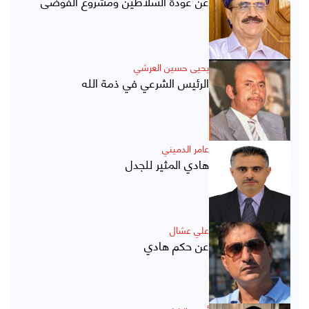
عن عودة السلاطين ومشروع الفوضى
يحيى حسين العرشي
الرئيس الشرعي في ذمة الله
عامر الدميني
هادي المثير للجدل
علي عشال
عن حكم هادي