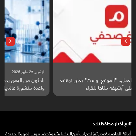
الإثنين, 25 مايو, 2026
باحثون من اليمن يدخلون سباق أبحاث ألزهايمر بدراسة
واعدة منشورة عالميا (ترجمة)
تابع أخبار محافظتك:
أمانة العاصمة
عدن
تعز
لحج
إب
أبين
البيضاء
شبوة
حضرموت
المهرة
الحديدة