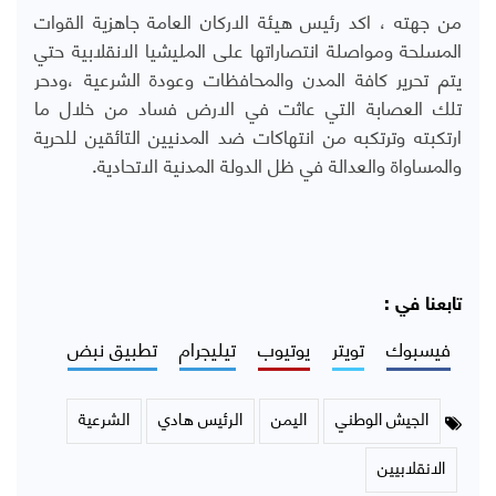
من جهته ، اكد رئيس هيئة الاركان العامة جاهزية القوات
المسلحة ومواصلة انتصاراتها على المليشيا الانقلابية حتي
يتم تحرير كافة المدن والمحافظات وعودة الشرعية ،ودحر
تلك العصابة التي عاثت في الارض فساد من خلال ما
ارتكبته وترتكبه من انتهاكات ضد المدنيين التائقين للحرية
والمساواة والعدالة في ظل الدولة المدنية الاتحادية.
تابعنا في :
فيسبوك
تويتر
يوتيوب
تيليجرام
تطبيق نبض
الجيش الوطني
اليمن
الرئيس هادي
الشرعية
الانقلابيين