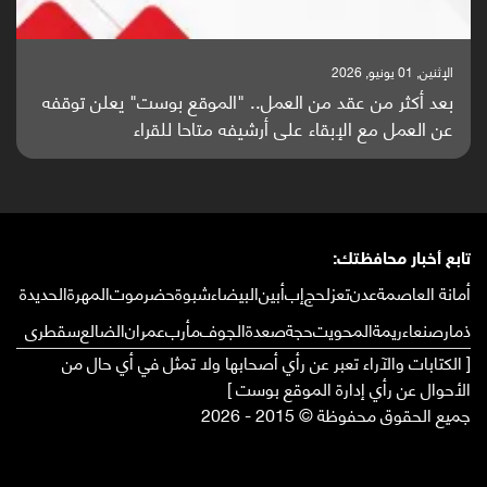
الإثنين, 25 مايو, 2026
باحثون من اليمن يدخلون سباق أبحاث ألزهايمر بدراسة
واعدة منشورة عالميا (ترجمة)
تابع أخبار محافظتك:
أمانة العاصمة
عدن
تعز
لحج
إب
أبين
البيضاء
شبوة
حضرموت
المهرة
الحديدة
ذمار
صنعاء
ريمة
المحويت
حجة
صعدة
الجوف
مأرب
عمران
الضالع
سقطرى
[ الكتابات والآراء تعبر عن رأي أصحابها ولا تمثل في أي حال من
الأحوال عن رأي إدارة الموقع بوست ]
جميع الحقوق محفوظة © 2015 - 2026