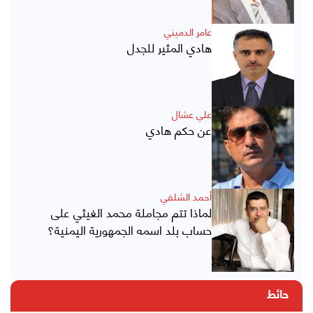
عامر الدميني
هادي المثير للجدل
علي عشال
عن حكم هادي
أحمد الشلفي
لماذا تتم مجاملة محمد الغيثي على
حساب بلد اسمه الجمهورية اليمنية؟
حائط