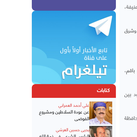
اء الدولي، حيث سمع دوي 3 انفجارات عنيفة،
 وشرق
باقم،
كتابات
د بين
علي أحمد العمراني
عن عودة السلاطين ومشروع
حافظة
الفوضى
يحيى حسين العرشي
الرئيس الشرعي في ذمة الله