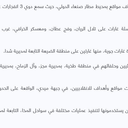
وعاود طيران التحالف، مساء اليوم الإثنين، استهداف مواقع بمحيط مطار صنع
سلة غارات على تلال الريان، وفج عطان، ومعسكر الخرافي، غرب
رات جوية، منها غارتين على منطقة الضيعة التابعة لمديرية شدا.
ن وحلفائهم في منطقة طخية، بمديرية مجز، وآل الزماح، بمديرية 
مواقع وأهداف للانقلابيين، في جبهة ميدي، الواقعة على الحدو
ن يستخدمونها لتنفيذ عمليات مختلفة في سواحل المخا، التابعة لم