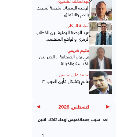
عبدالمالك الشميري
الوحدة اليمنية.. ملحمة نُسجت
بالدم والاتفاق
أسامة البركاني
عيد الوحدة اليمنية بين الخطاب
الرمزي والواقع المنقسم..
حكيم شريحي
في يوم الصحافة .. الحبر بين
القداسة والخيانة
محمد علي محسن
عالم يتشكل فأين العرب ؟!
▶
◀
اغسطس, 2026
احد
سبت
جمعة
خميس
اربعاء
ثلاثاء
اثنين
1