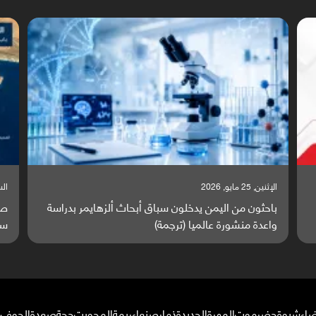
السبت, 23 مايو, 2026
السبت
صراع دولي يتصاعد قرب اليمن والبحر الأحمر يتحول إلى
تق
ساحة مواجهة عالمية (ترجمة)
وا
ضاء
شبوة
حضرموت
المهرة
الحديدة
ذمار
صنعاء
ريمة
المحويت
حجة
صعدة
الجوف
م