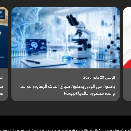
السبت, 23 مايو, 2026
السبت
صراع دولي يتصاعد قرب اليمن والبحر الأحمر يتحول إلى
تق
ساحة مواجهة عالمية (ترجمة)
وا
ضاء
شبوة
حضرموت
المهرة
الحديدة
ذمار
صنعاء
ريمة
المحويت
حجة
صعدة
الجوف
م