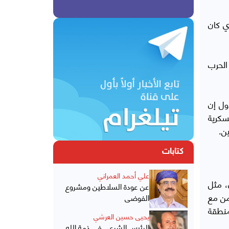
ي كان
 بداية الحرب
1 من اكتوبر/تشرين الاول إن
سكرية
ن.
كتابات
علي أحمد العمراني
، مثل
عن عودة السلاطين ومشروع
من مع
الفوضى
منطقة
يحيى حسين العرشي
الرئيس الشرعي في ذمة الله