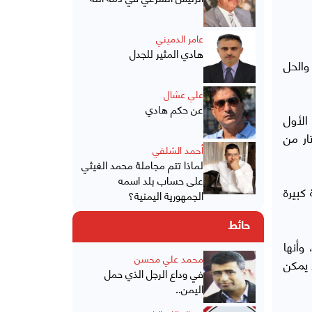
عامر الدميني
هادي المثير للجدل
والحل
علي عشال
عن حكم هادي
الأول
ار من
أحمد الشلفي
لماذا تتم مجاملة محمد الغيثي
على حساب بلد اسمه
كبيرة
الجمهورية اليمنية؟
حائط
وأنها
محمد علي محسن
 يمكن
في وداع الرجل الذي حمل
اليمن..