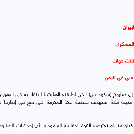
إيران
العسكري
ثلاث جهات
اسي في اليمن
 إن صاروخ (سكود دي) الذي أطلقته المليشيا الانقلابية في اليمن
تي تبعد 70 كيلو مترا عن مدينة مكة استهدف منطقة مكة المكرمة التي تقع في إطاره
اكد الراشد أن الصاروخ الذي يصل مداه الى 700 كيلو متر لم تعترضه القوة الدفاعية السعودية لأن إحداثيات الص