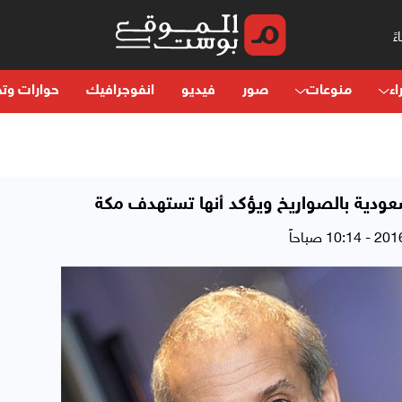
اء
منوعات
صور
فيديو
انفوجرافيك
حوارات وتح
ودية بالصواريخ ويؤكد أنها تستهدف مكة