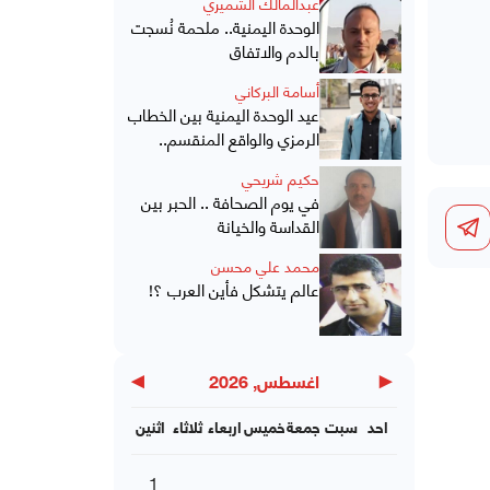
عبدالمالك الشميري
الوحدة اليمنية.. ملحمة نُسجت
بالدم والاتفاق
أسامة البركاني
عيد الوحدة اليمنية بين الخطاب
الرمزي والواقع المنقسم..
حكيم شريحي
في يوم الصحافة .. الحبر بين
القداسة والخيانة
محمد علي محسن
عالم يتشكل فأين العرب ؟!
▶
◀
اغسطس, 2026
احد
سبت
جمعة
خميس
اربعاء
ثلاثاء
اثنين
1