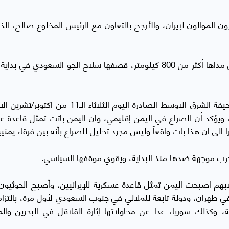
 الموالون لإيران، والأرجح بالتعاون مع الرئيس المخلوع صالح، الذ
وقال إن منظومة «سكود دي» الروسية، التي يصل مداها أكثر من 800 كيلومتر، قصفها سلاح الجو السعودي في
وفي قراءته لهذا التحول قال الراشد في مقاله بصحيفة الشرق الاوسط الصادرة اليوم الثلاثاء الـ1
، ويؤكد أن الصراع في اليمن إقليمي، وان اليمن باتت تمثل قاعدة ع
 الى ان هذا بات واقعاً وليس مجرد تحليل للصراع بأنه بين فرقاء يمنيي
الحرب موجهة ضدها منذ البداية، ويقوي موقفها السياسي.
لابهم اصبحت اليمن تمثل قاعدة عسكرية للإيرانيين، وأصبح الحوثيون
 في طهران، ودولة تابعة للملالي في جنوب السعودي لأول مرة، بالتزا
 وكذلك سوريا، عدا عن محاولاتها إثارة القلاقل في البحرين وال