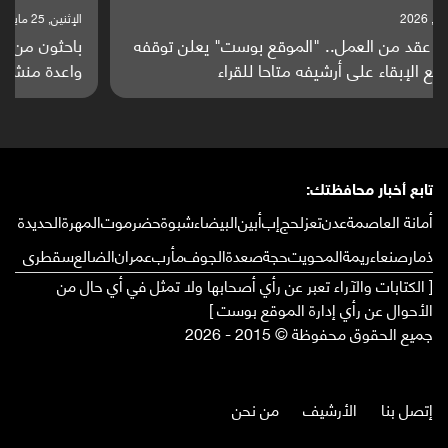
الإثنين, 25 مايو, 2026
باحثون من اليمن يدخلون سباق أبحاث ألزهايمر بدراسة
واعدة منشورة عالميا (ترجمة)
تابع أخبار محافظتك:
أمانة العاصمة
عدن
تعز
لحج
إب
أبين
البيضاء
شبوة
حضرموت
المهرة
الحديدة
ذمار
صنعاء
ريمة
المحويت
حجة
صعدة
الجوف
مأرب
عمران
الضالع
سقطرى
[ الكتابات والآراء تعبر عن رأي أصحابها ولا تمثل في أي حال من
الأحوال عن رأي إدارة الموقع بوست ]
جميع الحقوق محفوظة © 2015 - 2026
إتصل بنا
الأرشيف
من نحن