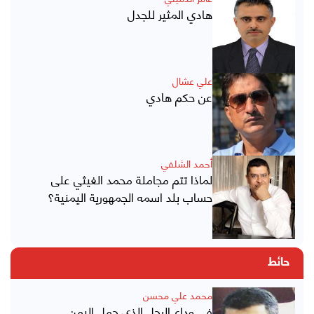
هادي المثير للجدل
علي عشال
عن حكم هادي
أحمد الشلفي
لماذا تتم مجاملة محمد الغيثي على
حساب بلد اسمه الجمهورية اليمنية؟
حائط
محمد علي محسن
في وداع الرجل الذي حمل اليمن..