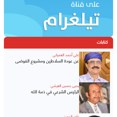
كتابات
علي أحمد العمراني
عن عودة السلاطين ومشروع الفوضى
يحيى حسين العرشي
الرئيس الشرعي في ذمة الله
عامر الدميني