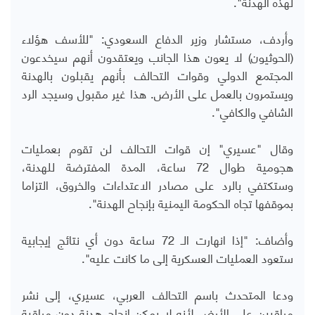
لهذه الهدنة".
وأردف، مستشار وزير الدفاع السعودي: "للأسف هؤلاء
(الحوثيون) لا يعون هذا الجانب ويعتقدون أنهم سيخدعون
المجتمع الدولي وقوات التحالف بأنهم يقبلون بالهدنة
ويستمرون بالعمل على الأرض. هذا غير مقبول وسيجد الرد
الشافي والكافي".
وقال "عسيري" إن قوات التحالف لن تقوم بعمليات
هجومية طوال 72 ساعة، المدة المفترضة للهدنة،
وستكتفي بالرد على مصادر الاعتداءات والخروق، التزاما
بموقفها تجاه الحكومة اليمنية بإنجاح الهدنة".
وأضاف: "إذا انهارت الـ 72 ساعة دون أي نتائج إيجابية
ستعود العمليات العسكرية إلى ما كانت عليه".
ودعا المتحدث باسم التحالف العربي، عسيري، إلى نشر
مراقبين على الأرض لأنه لا يمكن إنجاح هدنة دون مراقبة