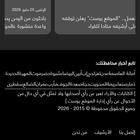
الإثنين, 25 مايو, 2026
باحثون من اليمن يدخلون سباق أبحاث ألزهايمر بدراسة
واعدة منشورة عالميا (ترجمة)
تابع أخبار محافظتك:
أمانة العاصمة
عدن
تعز
لحج
إب
أبين
البيضاء
شبوة
حضرموت
المهرة
الحديدة
ذمار
صنعاء
ريمة
المحويت
حجة
صعدة
الجوف
مأرب
عمران
الضالع
سقطرى
[ الكتابات والآراء تعبر عن رأي أصحابها ولا تمثل في أي حال من
الأحوال عن رأي إدارة الموقع بوست ]
جميع الحقوق محفوظة © 2015 - 2026
إتصل بنا
الأرشيف
من نحن