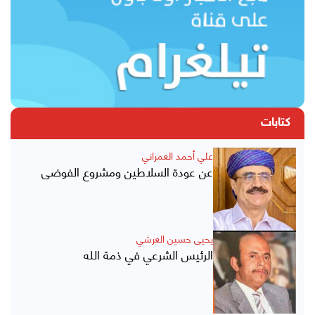
كتابات
علي أحمد العمراني
عن عودة السلاطين ومشروع الفوضى
يحيى حسين العرشي
الرئيس الشرعي في ذمة الله