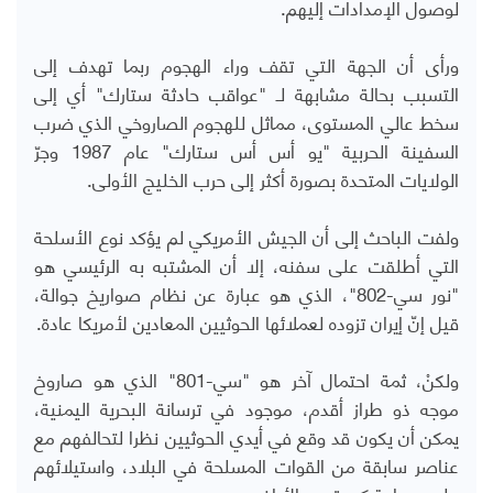
لوصول الإمدادات إليهم.
ورأى أن الجهة التي تقف وراء الهجوم ربما تهدف إلى
التسبب بحالة مشابهة لـ "عواقب حادثة ستارك" أي إلى
سخط عالي المستوى، مماثل للهجوم الصاروخي الذي ضرب
السفينة الحربية "يو أس أس ستارك" عام 1987 وجرّ
الولايات المتحدة بصورة أكثر إلى حرب الخليج الأولى.
ولفت الباحث إلى أن الجيش الأمريكي لم يؤكد نوع الأسلحة
التي أطلقت على سفنه، إلا أن المشتبه به الرئيسي هو
"نور سي-802"، الذي هو عبارة عن نظام صواريخ جوالة،
قيل إنّ إيران تزوده لعملائها الحوثيين المعادين لأمريكا عادة.
ولكنْ، ثمة احتمال آخر هو "سي-801" الذي هو صاروخ
موجه ذو طراز أقدم، موجود في ترسانة البحرية اليمنية،
يمكن أن يكون قد وقع في أيدي الحوثيين نظرا لتحالفهم مع
عناصر سابقة من القوات المسلحة في البلاد، واستيلائهم
على مساحة كبيرة من الأراضي.