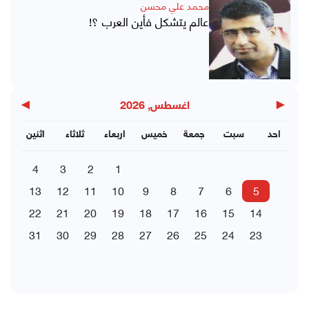
محمد علي محسن
عالم يتشكل فأين العرب ؟!
▶
◀
اغسطس, 2026
احد
سبت
جمعة
خميس
اربعاء
ثلاثاء
اثنين
4
3
2
1
13
12
11
10
9
8
7
6
5
22
21
20
19
18
17
16
15
14
31
30
29
28
27
26
25
24
23