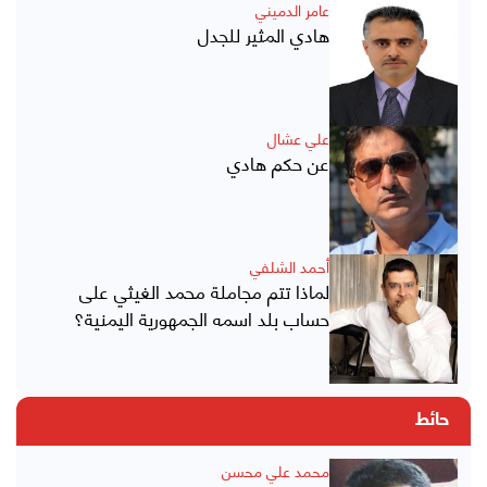
عامر الدميني
هادي المثير للجدل
علي عشال
عن حكم هادي
أحمد الشلفي
لماذا تتم مجاملة محمد الغيثي على
حساب بلد اسمه الجمهورية اليمنية؟
حائط
محمد علي محسن