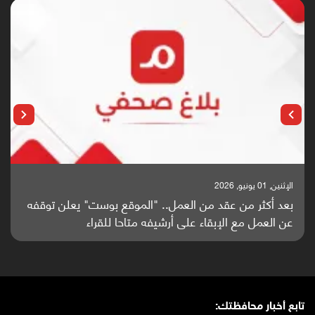
الإثنين, 25 مايو, 2026
باحثون من اليمن يدخلون سباق أبحاث ألزهايمر بدراسة
واعدة منشورة عالميا (ترجمة)
تابع أخبار محافظتك: