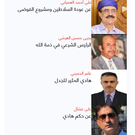
علي أحمد العمراني
عن عودة السلاطين ومشروع الفوضى
يحيى حسين العرشي
الرئيس الشرعي في ذمة الله
عامر الدميني
هادي المثير للجدل
علي عشال
عن حكم هادي