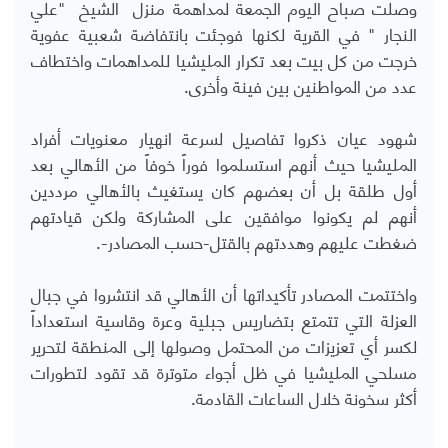
وصلت صباح اليوم الجمعة لمداهمة منزل الشيخ "علي
النجار " في القرية لكنها فوجئت بانتفاضة شعبية عفوية
خرجت من كل بيت بعد تكرار المليشيا للمداهمات واختطاف
عدد من المواطنين بين فينة وأخرى.
شهود عيان ذكروا تفاصيل لسرعة انهيار معنويات أفراد
المليشيا حيث أنهم استسلموا فوراً خوفاً من الأهالي بعد
أول طلقة بل أن بعضهم كان يستغيث بالأهالي مرددين
أنهم لم يكونوا موافقين على المشاركة ولكن قيادتهم
ضغطت عليهم وهددتهم بالقتل-حسب المصادر-.
واختتمت المصادر تأكيداتها أن الأهالي قد انتشروا في جبال
العزلة التي تتمتع بتضاريس جبلية وعرة وقاسية استعداداً
لكسر أي تعزيزات من المحتمل وصولها إلى المنطقة لتحرير
مسلحي المليشيا في ظل أجواء متوترة قد تقود لتطورات
أكثر سخونة خلال الساعات القادمة.