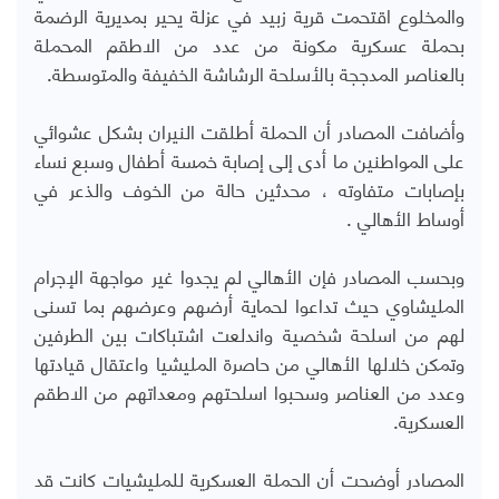
والمخلوع اقتحمت قرية زبيد في عزلة يحير بمديرية الرضمة
بحملة عسكرية مكونة من عدد من الاطقم المحملة
بالعناصر المدججة بالأسلحة الرشاشة الخفيفة والمتوسطة.
وأضافت المصادر أن الحملة أطلقت النيران بشكل عشوائي
على المواطنين ما أدى إلى إصابة خمسة أطفال وسبع نساء
بإصابات متفاوته ، محدثين حالة من الخوف والذعر في
أوساط الأهالي .
وبحسب المصادر فإن الأهالي لم يجدوا غير مواجهة الإجرام
المليشاوي حيث تداعوا لحماية أرضهم وعرضهم بما تسنى
لهم من اسلحة شخصية واندلعت اشتباكات بين الطرفين
وتمكن خلالها الأهالي من حاصرة المليشيا واعتقال قيادتها
وعدد من العناصر وسحبوا اسلحتهم ومعداتهم من الاطقم
العسكرية.
المصادر أوضحت أن الحملة العسكرية للمليشيات كانت قد